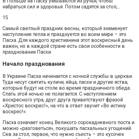
В Польше на Пасху умываются из ручья, чтобы
набраться сил и здоровья. Потом садятся за стол,…
15
Самый светлый праздник весны, который знаменует
наступление тепла и празднуется во всем мире – это
Пасха. Для каждого христианина этот воскресный день
важен, но в каждой стране есть свои особенности в
праздновании Пасхи.
Начало празднования
В Украине Пасха начинается с ночной службы в церкви.
Туда несут святить куличи, яйца, пасхи и другие яства,
которые будут на столе во время праздничного обеда.
Спать этой ночью не полагается. С наступлением
воскресного утра, друг друга приветствуют фразой
«Христос воскрес!», на что в ответ звучит «Во истину
воскрес!».
Пасха означает конец Великого сорокадневного поста и
можно «разговеться», покушать пасхальных угощений.
Сев за стол, первое, что нужно съесть – это кусочек