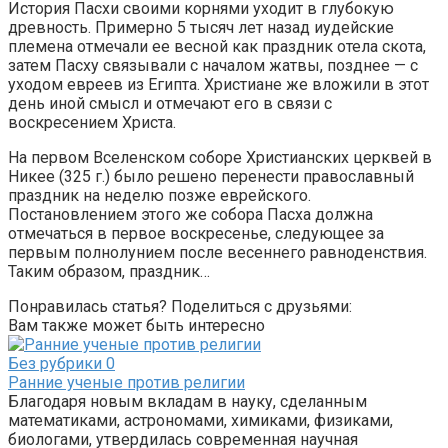
История Пасхи своими корнями уходит в глубокую
древность. Примерно 5 тысяч лет назад иудейские
племена отмечали ее весной как праздник отела скота,
затем Пасху связывали с началом жатвы, позднее — с
уходом евреев из Египта. Христиане же вложили в этот
день иной смысл и отмечают его в связи с
воскресением Христа.
На первом Вселенском соборе Христианских церквей в
Никее (325 г.) было решено перенести православный
праздник на неделю позже еврейского.
Постановлением этого же собора Пасха должна
отмечаться в первое воскресенье, следующее за
первым полнолунием после весеннего равноденствия.
Таким образом, праздник…
Понравилась статья? Поделиться с друзьями:
Вам также может быть интересно
Без рубрики
0
Ранние ученые против религии
Благодаря новым вкладам в науку, сделанным
математиками, астрономами, химиками, физиками,
биологами, утвердилась современная научная