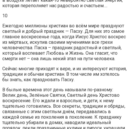
в воздухе летает какая-то невероятно светлая энергия,
которая переполняет нас радостью и счастьем….
10
Ежегодно миллионы христиан во всём мире празднуют
светлый и добрый праздник — Пасху. Для них это самое
главное воскресенье года, когда Иисус Христос воскрес
из мёртвых, искупив своими мучениями все грехи
человечества. Пасха – праздник радостный и светлый,
который воспевает Любовь и Жизнь. Она гласит, что
смерти нет – она лишь некий этап на пути человека.
Сейчас многие приходят к вере, и их интересуют история,
традиции и обычаи христиан. В том числе им хотелось
бы знать, как праздновать Пасху.
В былые времена этот день называли по-разному:
Велик день, Зелёные Святки, Светлый день Христово
воскресение. Его ждали и взрослые, и дети, к нему
тщательно готовились. Все секреты, традиции и обряды,
связанные с этим светлым днём, передавались в
каждой семье из поколения в поколение. К празднику
тщательно убирали в домах, наводили идеальный
порядок, пекли праздничные куличи и пироги, украшали