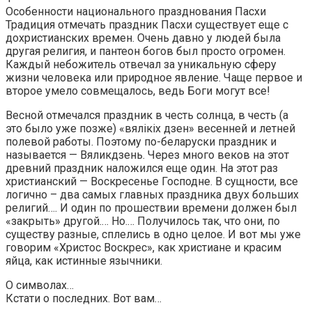
Особенности национального празднования Пасхи
Традиция отмечать праздник Пасхи существует еще с
дохристианских времен. Очень давно у людей была
другая религия, и пантеон богов был просто огромен.
Каждый небожитель отвечал за уникальную сферу
жизни человека или природное явление. Чаще первое и
второе умело совмещалось, ведь Боги могут все!
Весной отмечался праздник в честь солнца, в честь (а
это было уже позже) «вялікіх дзен» весенней и летней
полевой работы. Поэтому по-беларуски праздник и
называется — Вяликдзень. Через много веков на этот
древний праздник наложился еще один. На этот раз
христианский — Воскресенье Господне. В сущности, все
логично – два самых главных праздника двух больших
религий…. И один по прошествии времени должен был
«закрыть» другой.… Но.… Получилось так, что они, по
существу разные, сплелись в одно целое. И вот мы уже
говорим «Христос Воскрес», как христиане и красим
яйца, как истинные язычники.
О символах…
Кстати о последних. Вот вам…