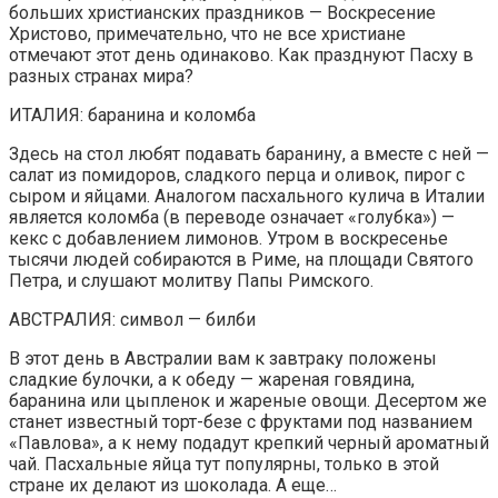
больших христианских праздников — Воскресение
Христово, примечательно, что не все христиане
отмечают этот день одинаково. Как празднуют Пасху в
разных странах мира?
ИТАЛИЯ: баранина и коломба
Здесь на стол любят подавать баранину, а вместе с ней —
салат из помидоров, сладкого перца и оливок, пирог с
сыром и яйцами. Аналогом пасхального кулича в Италии
является коломба (в переводе означает «голубка») —
кекс с добавлением лимонов. Утром в воскресенье
тысячи людей собираются в Риме, на площади Святого
Петра, и слушают молитву Папы Римского.
АВСТРАЛИЯ: символ — билби
В этот день в Австралии вам к завтраку положены
сладкие булочки, а к обеду — жареная говядина,
баранина или цыпленок и жареные овощи. Десертом же
станет известный торт-безе с фруктами под названием
«Павлова», а к нему подадут крепкий черный ароматный
чай. Пасхальные яйца тут популярны, только в этой
стране их делают из шоколада. А еще…