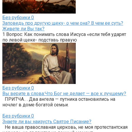
Без рубрики
0
Заповедь про другую щеку- о чем она? В чем ее суть?
Живете ли Вы так?
1 Вопрос: Как понимать слова Иисуса «если тебя ударят
по левой щеке- подставь правую
Без рубрики
0
Вы верите в слова:Что Бог не делает — все к лучшему?
ПРИТЧА.. . Два ангела — путника остановились на
ночлег в доме богатой семьи.
Без рубрики
0
Знаете ли вы наизусть Святое Писание?
Не ваша православная церковь, не моя протестантская