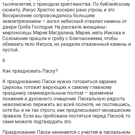
тысячелетия, с приходом христианства. По библейскому
сюжету, Иисус Христос воскрес рано утром, и это
Воскресение сопровождалось большим
землетрясением — ангел небесный отвалил камень от
двери Гроба Господня. На рассвете женщины-
мироносицы Мария Магдалина, Мария, мать Иакова и
Соломония пришли к гробу с благовониями, чтобы
обмазать тело Иисуса, но увидели отваленный камень и
пустой…
6
Как праздновать Пасху?
К празднованию Пасхи нужно готовиться заранее.
Церковь готовит верующих к самому главному
празднику семинедельным постом — временем
покаяния и духовного очищения. Пасхальную радость
невозможно пережить во всей полноте, не постившись,
хотя бы и не так строго, как предписывают монашеские
правила. Если вы пробовали поститься перед Пасхой, то
сами можете подтвердить это.
Празднование Пасхи начинается с участия в пасхальном