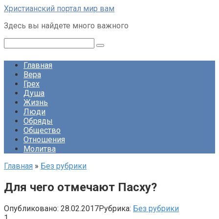
Перейти
Христианский портал мир вам
к
Здесь вы найдете много важного
контенту
Поиск:
Главная
Вера
Грех
Душа
Жизнь
Люди
Обряды
Общество
Отношения
Молитва
Главная
»
Без рубрики
Для чего отмечают Пасху?
Опубликовано:
28.02.2017
Рубрика:
Без рубрики
1