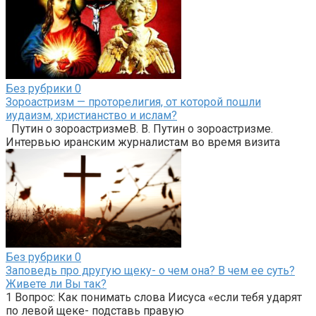
Без рубрики
0
Зороастризм — проторелигия, от которой пошли
иудаизм, христианство и ислам?
Путин о зороастризмеВ. В. Путин о зороастризме.
Интервью иранским журналистам во время визита
Без рубрики
0
Заповедь про другую щеку- о чем она? В чем ее суть?
Живете ли Вы так?
1 Вопрос: Как понимать слова Иисуса «если тебя ударят
по левой щеке- подставь правую