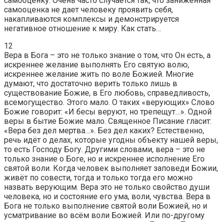
самооценку. Очень часто случается так, что заниженная
самооценка не дает человеку проявить себя,
накапливаются комплексы и демонстрируется
негативное отношение к миру. Как стать…
12
Вера в Бога – это не только знание о том, что Он есть, а
искреннее желание выполнять Его святую волю,
искреннее желание жить по воле Божией. Многие
думают, что достаточно верить только лишь в
существование Божие, в Его любовь, справедливость,
всемогущество. Этого мало. О таких «верующих» Слово
Божие говорит: «И бесы веруют, но трепещут…». Одной
веры в бытие Божие мало. Священное Писание гласит:
«Вера без дел мертва…». Без дел каких? Естественно,
речь идёт о делах, которые угодны объекту нашей веры,
то есть Господу Богу. Другими словами, вера – это не
только знание о Боге, но и искреннее исполнение Его
святой воли. Когда человек выполняет заповеди Божии,
живёт по совести, тогда и только тогда его можно
назвать верующим. Вера это не только свойство души
человека, но и состояние его ума, воли, чувства. Вера в
Бога не только выполнение святой воли Божией, но и
усматривание во всём воли Божией. Или по-другому