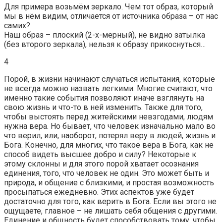
Для примера возьмём зеркало. Чем тот образ, который
мы в нём видим, отличается от источника образа – от нас
самих?
Наш образ – плоский (2-х-мерный), не видно затылка
(без второго зеркала), нельзя к образу прикоснуться…
4
Порой, в жизни начинают случаться испытания, которые
не всегда можно назвать легкими. Многие считают, что
именно такие события позволяют иначе взглянуть на
свою жизнь и что-то в ней изменить. Также для того,
чтобы выстоять перед житейскими невзгодами, людям
нужна вера. Но бывает, что человек изначально мало во
что верил, или, наоборот, потерял веру в людей, жизнь и
Бога. Конечно, для многих, что такое вера в Бога, как не
способ видеть высшее добро и силу? Некоторые к
этому склонны и для этого порой хватает осознания
единения, того, что человек не один. Это может быть и
природа, и общение с близкими, и простая возможность
просыпаться ежедневно. Этих аспектов уже будет
достаточно для того, как верить в Бога. Если вы этого не
ощущаете, главное – не лишать себя общения с другими.
Единение и общность будет способствовать тому, чтобы