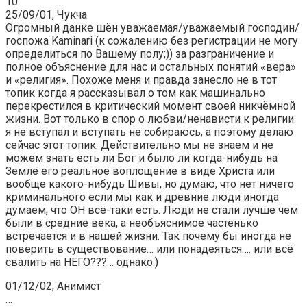
10
25/09/01, Чукча
Огромный данке шён уважаемая/уважаемый господин/
госпожа Kaminari (к сожалению без регистрации не могу
определиться по Вашему полу;)) за разграничение и
полное объяснение для нас и остальных понятий «вера»
и «религия». Похоже меня и правда занесло не в тот
топик когда я рассказывал о том как машинально
перекрестился в критический момент своей никчёмной
жизни. Вот только в спор о любви/ненависти к религии
я не вступал и вступать не собираюсь, а поэтому делаю
сейчас этот топик. Действительно мы не знаем и не
можем знать есть ли Бог и было ли когда-нибудь на
Земле его реальное воплощение в виде Христа или
вообще какого-нибудь Шивы, но думаю, что нет ничего
криминального если мы как и древние люди иногда
думаем, что ОН всё-таки есть. Люди не стали лучше чем
были в средние века, а необъяснимое частенько
встречается и в нашей жизни. Так почему бы иногда не
поверить в существование… или понадеяться…. или всё
свалить на НЕГО???… однако:)
01/12/02, Анимист
…