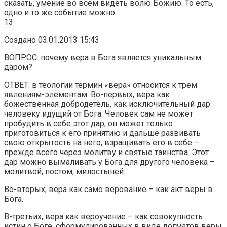
сказать, умение во всем видеть волю Божию. То есть,
одно и то же событие можно…
13
Создано 03.01.2013 15:43
ВОПРОС: почему вера в Бога является уникальным
даром?
ОТВЕТ: в теологии термин «вера» относится к трем
явлениям-элементам. Во-первых, вера как
божественная добродетель, как исключительный дар
человеку идущий от Бога. Человек сам не может
пробудить в себе этот дар, он может только
приготовиться к его принятию и дальше развивать
свою открытость на него, взращивать его в себе –
прежде всего через молитву и святые таинства. Этот
дар можно вымаливать у Бога для другого человека –
молитвой, постом, милостыней.
Во-вторых, вера как само верование – как акт веры в
Бога.
В-третьих, вера как вероучение – как совокупность
истин о Боге, сформулированных в виде догматов веры