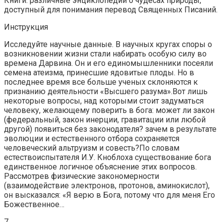
Книги: различные энциклопедии о чудесах природы,
доступный для понимания перевод Священных Писаний.
Инструкция
Исследуйте научные данные. В научных кругах споры о
возникновении жизни стали набирать особую силу во
времена Дарвина. Он и его единомышленники посеяли
семена атеизма, принесшие ядовитые плоды. Но в
последнее время все больше ученых склоняются к
признанию деятельности «Высшего разума».Вот лишь
некоторые вопросы, над которыми стоит задуматься
человеку, желающему поверить в бога: может ли закон
(федеральный, закон инерции, гравитации или любой
другой) появиться без законодателя? зачем в результате
эволюции и естественного отбора сохраняется
человеческий альтруизм и совесть?По словам
естествоиспытателя И.У. Кноблоха существование бога
единственное логичное объяснение этих вопросов.
Рассмотрев физические закономерности
(взаимодействие электронов, протонов, аминокислот),
он высказался: «Я верю в Бога, потому что для меня Его
Божественное…
7