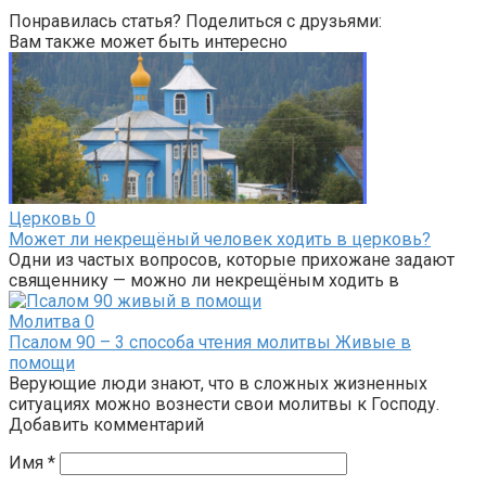
Понравилась статья? Поделиться с друзьями:
Вам также может быть интересно
Церковь
0
Может ли некрещёный человек ходить в церковь?
Одни из частых вопросов, которые прихожане задают
священнику — можно ли некрещёным ходить в
Молитва
0
Псалом 90 – 3 способа чтения молитвы Живые в
помощи
Верующие люди знают, что в сложных жизненных
ситуациях можно вознести свои молитвы к Господу.
Добавить комментарий
Имя
*