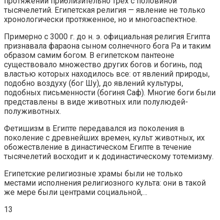
протяжении приблизительно трех с половиной
тысячелетий. Египетская религия — явление не только
хронологически протяженное, но и многоаспектное.
Примерно с 3000 г. до н. э. официальная религия Египта
признавала фараона сыном солнечного бога Ра и таким
образом самим богом. В египетском пантеоне
существовало множество других богов и богинь, под
властью которых находилось все: от явлений природы,
подобно воздуху (бог Шу), до явлений культуры,
подобных письменности (богиня Саф). Многие боги были
представлены в виде животных или полулюдей-
полуживотных.
Фетишизм в Египте передавался из поколения в
поколение с древнейших времен, культ животных, их
обожествление в династическом Египте в течение
тысячелетий восходит и к додинастическому тотемизму.
Египетские религиозные храмы были не только
местами исполнения религиозного культа: они в такой
же мере были центрами социальной,…
13