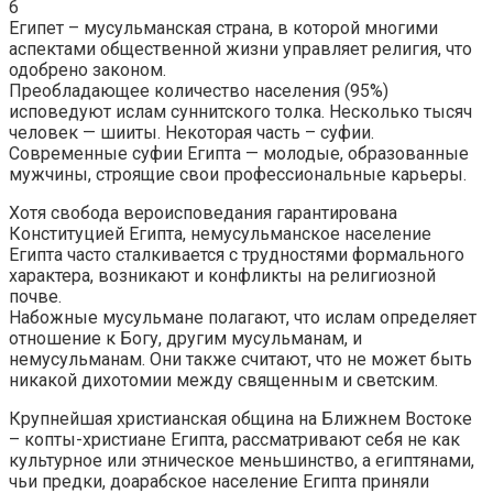
6
Египет – мусульманская страна, в которой многими
аспектами общественной жизни управляет религия, что
одобрено законом.
Преобладающее количество населения (95%)
исповедуют ислам суннитского толка. Несколько тысяч
человек — шииты. Некоторая часть – суфии.
Современные суфии Египта — молодые, образованные
мужчины, строящие свои профессиональные карьеры.
Хотя свобода вероисповедания гарантирована
Конституцией Египта, немусульманское население
Египта часто сталкивается с трудностями формального
характера, возникают и конфликты на религиозной
почве.
Набожные мусульмане полагают, что ислам определяет
отношение к Богу, другим мусульманам, и
немусульманам. Они также считают, что не может быть
никакой дихотомии между священным и светским.
Крупнейшая христианская община на Ближнем Востоке
– копты-христиане Египта, рассматривают себя не как
культурное или этническое меньшинство, а египтянами,
чьи предки, доарабское население Египта приняли