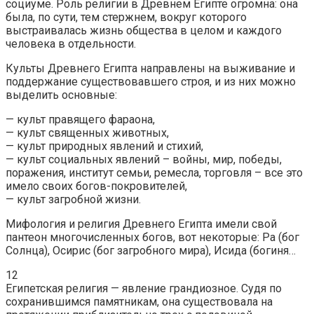
социуме. Роль религии в Древнем Египте огромна: она
была, по сути, тем стержнем, вокруг которого
выстраивалась жизнь общества в целом и каждого
человека в отдельности.
Культы Древнего Египта направлены на выживание и
поддержание существовавшего строя, и из них можно
выделить основные:
— культ правящего фараона,
— культ священных животных,
— культ природных явлений и стихий,
— культ социальных явлений – войны, мир, победы,
поражения, институт семьи, ремесла, торговля – все это
имело своих богов-покровителей,
— культ загробной жизни.
Мифология и религия Древнего Египта имели свой
пантеон многочисленных богов, вот некоторые: Ра (бог
Солнца), Осирис (бог загробного мира), Исида (богиня…
12
Египетская религия — явление грандиозное. Судя по
сохранившимся памятникам, она существовала на