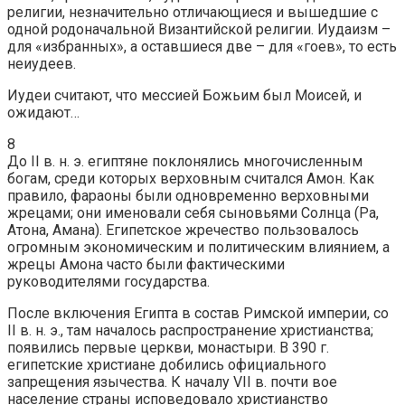
религии, незначительно отличающиеся и вышедшие с
одной родоначальной Византийской религии. Иудаизм –
для «избранных», а оставшиеся две – для «гоев», то есть
неиудеев.
Иудеи считают, что мессией Божьим был Моисей, и
ожидают…
8
До II в. н. э. египтяне поклонялись многочисленным
богам, среди которых верховным считался Амон. Как
правило, фараоны были одновременно верховными
жрецами; они именовали себя сыновьями Солнца (Ра,
Атона, Амана). Египетское жречество пользовалось
огромным экономическим и политическим влиянием, а
жрецы Амона часто были фактическими
руководителями государства.
После включения Египта в состав Римской империи, со
II в. н. э., там началось распространение христианства;
появились первые церкви, монастыри. В 390 г.
египетские христиане добились официального
запрещения язычества. К началу VII в. почти вое
население страны исповедовало христианство