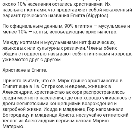
около 10% населения остались христианами. Их
называют коптами, что представляет собой искаженный
вариант греческого названия Египта (Aigyptos).
По официальным данным, 90% египтян — мусульмане и
менее 10% — копты, исповедующие христианство.
Между коптами и мусульманами нет физических,
языковых или культурных различии. Члены обеих
общин с гордостью называют себя египтянами и хорошо
уживаются друг с другом.
Христиане в Египте.
Принято считать, что св. Марк принес христианство в
Египет еще в I в. От греков и евреев, живших в
Александрии, христианство вскоре распространилось
среди местного населения, где оно хорошо уживалось с
древнеегипетскими концепциями возрождения и
загробной жизни. Исида и младенец Гор напоминали
Богородицу и младенца Христа; неслучайно египетский
теолог из Александрии первым назвал Марию
Матерью…