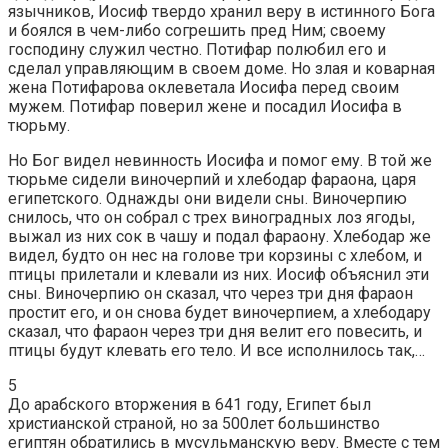
язычников, Иосиф твердо хранил веру в истинного Бога
и боялся в чем-либо согрешить пред Ним; своему
господину служил честно. Потифар полюбил его и
сделал управляющим в своем доме. Но злая и коварная
жена Потифарова оклеветала Иосифа перед своим
мужем. Потифар поверил жене и посадил Иосифа в
тюрьму.
Но Бог видел невинность Иосифа и помог ему. В той же
тюрьме сидели виночерпий и хлебодар фараона, царя
египетского. Однажды они видели сны. Виночерпию
снилось, что он собрал с трех виноградных лоз ягоды,
выжал из них сок в чашу и подал фараону. Хлебодар же
видел, будто он нес на голове три корзины с хлебом, и
птицы прилетали и клевали из них. Иосиф объяснил эти
сны. Виночерпию он сказал, что через три дня фараон
простит его, и он снова будет виночерпием, а хлебодару
сказал, что фараон через три дня велит его повесить, и
птицы будут клевать его тело. И все исполнилось так,…
5
До арабского вторжения в 641 году, Египет был
христианской страной, но за 500лет большинство
египтян обратились в мусульманскую веру. Вместе с тем