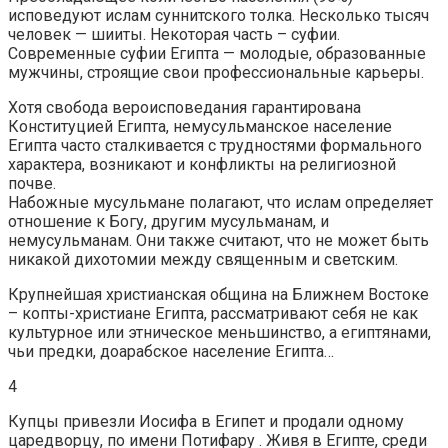
исповедуют ислам суннитского толка. Несколько тысяч
человек — шииты. Некоторая часть – суфии.
Современные суфии Египта — молодые, образованные
мужчины, строящие свои профессиональные карьеры.
Хотя свобода вероисповедания гарантирована
Конституцией Египта, немусульманское население
Египта часто сталкивается с трудностями формального
характера, возникают и конфликты на религиозной
почве.
Набожные мусульмане полагают, что ислам определяет
отношение к Богу, другим мусульманам, и
немусульманам. Они также считают, что не может быть
никакой дихотомии между священным и светским.
Крупнейшая христианская община на Ближнем Востоке
– копты-христиане Египта, рассматривают себя не как
культурное или этническое меньшинство, а египтянами,
чьи предки, доарабское население Египта…
4
Купцы привезли Иосифа в Египет и продали одному
царедворцу, по имени Потифару . Живя в Египте, среди