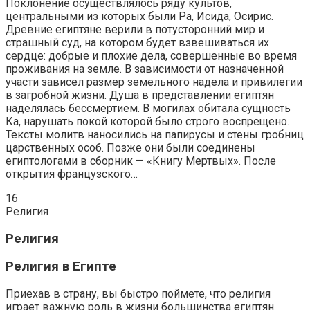
Поклонение осуществлялось ряду культов,
центральными из которых были Ра, Исида, Осирис.
Древние египтяне верили в потусторонний мир и
страшный суд, на котором будет взвешиваться их
сердце: добрые и плохие дела, совершенные во время
проживания на земле. В зависимости от назначенной
участи зависел размер земельного надела и привилегии
в загробной жизни. Душа в представлении египтян
наделялась бессмертием. В могилах обитала сущность
Ка, нарушать покой которой было строго воспрещено.
Тексты молитв наносились на папирусы и стены гробниц
царственных особ. Позже они были соединены
египтологами в сборник — «Книгу Мертвых». После
открытия французского…
16
Религия
Религия
Религия в Египте
Приехав в страну, вы быстро поймете, что религия
играет важную роль в жизни большинства египтян.