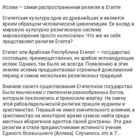
Ислам — самая распространенная религия в Египте
Египетская культура одна из древнейших и является
ярким образцом человеческой цивилизации. Ее вклад в
мировую культурно-религиозную систему
мировоззрения просто колоссален. Что же из себя
представляет религия Египта?
Египет или Арабская Республика Египет — государство
состоящее, преимущественно, из арабов исповедующих
ислам. Однако, так было не всегда. Появлению в этих
землях ислама предшествовал огромный доисламский
период и смена нескольких религиозных традиций.
Вначале своего существования Египетское государство
было языческим с пантеоном разнообразных богов,
которым поклонялись и приносили жертву. На смену
этой рабовладельческой религии пришли иудаизм и
христианство. Первый не имел значительного влияния, а
христианство на некоторое время сумело найти среди
местных аборигенов адептов своей доктрины. Эти две
религии и стали предвестниками истинного учения
Единого Всевышнего (Аллаха). Случилось это в 7…