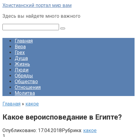
Перейти
Христианский портал мир вам
к
Здесь вы найдете много важного
контенту
Поиск:
Главная
Вера
Грех
Душа
Жизнь
Люди
Обряды
Общество
Отношения
Молитва
Главная
»
какое
Какое вероисповедание в Египте?
Опубликовано:
17.04.2018
Рубрика:
какое
1