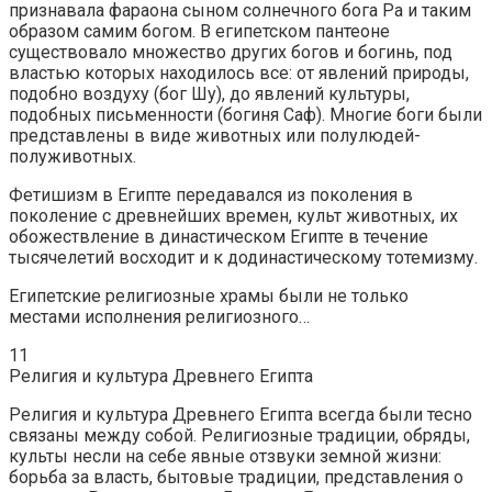
признавала фараона сыном солнечного бога Ра и таким
образом самим богом. В египетском пантеоне
существовало множество других богов и богинь, под
властью которых находилось все: от явлений природы,
подобно воздуху (бог Шу), до явлений культуры,
подобных письменности (богиня Саф). Многие боги были
представлены в виде животных или полулюдей-
полуживотных.
Фетишизм в Египте передавался из поколения в
поколение с древнейших времен, культ животных, их
обожествление в династическом Египте в течение
тысячелетий восходит и к додинастическому тотемизму.
Египетские религиозные храмы были не только
местами исполнения религиозного…
11
Религия и культура Древнего Египта
Религия и культура Древнего Египта всегда были тесно
связаны между собой. Религиозные традиции, обряды,
культы несли на себе явные отзвуки земной жизни:
борьба за власть, бытовые традиции, представления о