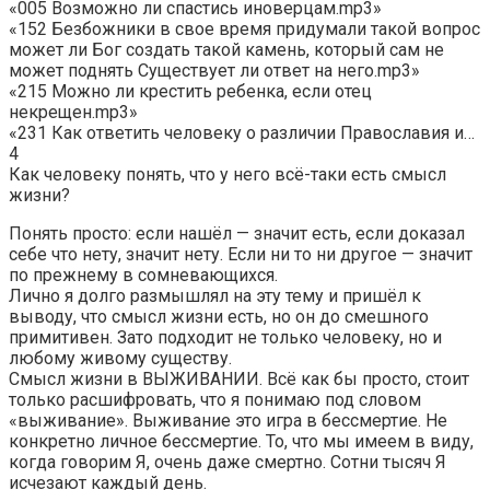
«005 Boзмoжнo ли cпacтиcь инoвepцaм.mp3»
«152 Безбожники в свое время придумали такой вопрос
может ли Бог создать такой камень, который сам не
может поднять Существует ли ответ на него.mp3»
«215 Можно ли крестить ребенка, если отец
некрещен.mp3»
«231 Как ответить человеку о различии Православия и…
4
Как человеку понять, что у него всё-таки есть смысл
жизни?
Понять просто: если нашёл — значит есть, если доказал
себе что нету, значит нету. Если ни то ни другое — значит
по прежнему в сомневающихся.
Лично я долго размышлял на эту тему и пришёл к
выводу, что смысл жизни есть, но он до смешного
примитивен. Зато подходит не только человеку, но и
любому живому существу.
Смысл жизни в ВЫЖИВАНИИ. Всё как бы просто, стоит
только расшифровать, что я понимаю под словом
«выживание». Выживание это игра в бессмертие. Не
конкретно личное бессмертие. То, что мы имеем в виду,
когда говорим Я, очень даже смертно. Сотни тысяч Я
исчезают каждый день.