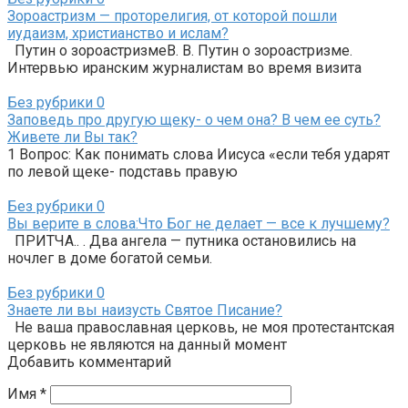
Зороастризм — проторелигия, от которой пошли
иудаизм, христианство и ислам?
Путин о зороастризмеВ. В. Путин о зороастризме.
Интервью иранским журналистам во время визита
Без рубрики
0
Заповедь про другую щеку- о чем она? В чем ее суть?
Живете ли Вы так?
1 Вопрос: Как понимать слова Иисуса «если тебя ударят
по левой щеке- подставь правую
Без рубрики
0
Вы верите в слова:Что Бог не делает — все к лучшему?
ПРИТЧА.. . Два ангела — путника остановились на
ночлег в доме богатой семьи.
Без рубрики
0
Знаете ли вы наизусть Святое Писание?
Не ваша православная церковь, не моя протестантская
церковь не являются на данный момент
Добавить комментарий
Имя
*