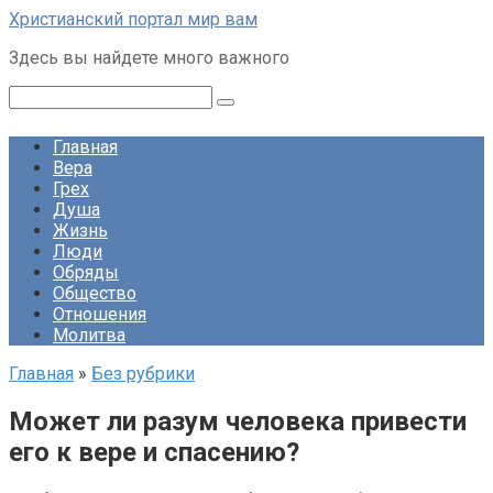
Перейти
Христианский портал мир вам
к
Здесь вы найдете много важного
контенту
Поиск:
Главная
Вера
Грех
Душа
Жизнь
Люди
Обряды
Общество
Отношения
Молитва
Главная
»
Без рубрики
Может ли разум человека привести
его к вере и спасению?