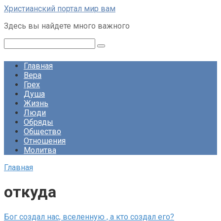
Перейти
Христианский портал мир вам
к
Здесь вы найдете много важного
контенту
Поиск:
Главная
Вера
Грех
Душа
Жизнь
Люди
Обряды
Общество
Отношения
Молитва
Главная
откуда
Бог создал нас, вселенную , а кто создал его?