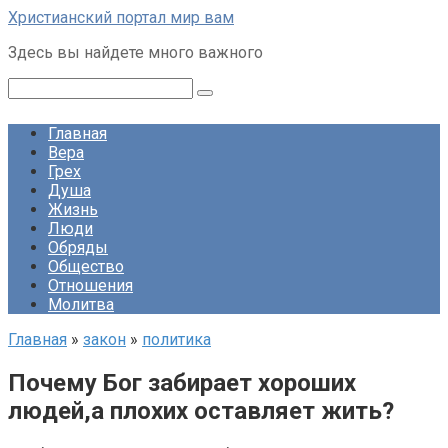
Перейти
Христианский портал мир вам
к
Здесь вы найдете много важного
контенту
Поиск:
Главная
Вера
Грех
Душа
Жизнь
Люди
Обряды
Общество
Отношения
Молитва
Главная
»
закон
»
политика
Почему Бог забирает хороших
людей,а плохих оставляет жить?