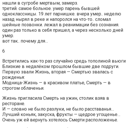
нашли в сугробе мертвым, замерз.
третий. самое больное. умер парень бывшей
одноклассницы. 19 лет парнишке. вчера умер.. неделю
назад нырял в реке и напоролся на что-то.. сломал
шейные позвонки. лежал в реанимации без сознания.
один раз только в себя пришел, а через несколько дней
умер.
вот так.. почему для…
6
Встретились как-то раз случайно cредь тополиной вьюги
Близкие в недалёком прошлом бывшие две подруги.
Первую звали Жизнь, вторая — Смертью звалась с
рожденья:
Модница-Жизнь — в красивом платье, Смерть — в
строгом облаченьи.
Жизнь пригласила Смерть на ужин, столик взяв в
ресторане.
И — словно не было разлуки, не было расставанья…
Лучший коньяк, закуска, фрукты — щедрое угощенье…
Очень уж ей вернуть хотелось Смерти расположенье.