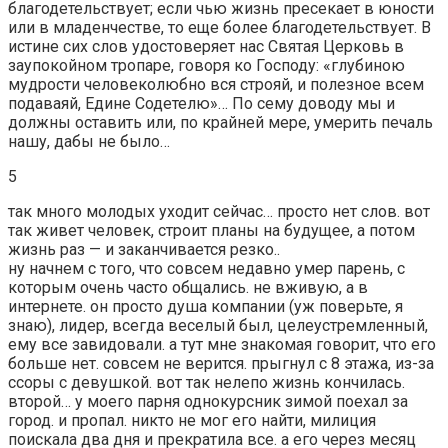
благодетельствует; если чью жизнь пресекает в юности
или в младенчестве, то еще более благодетельствует. В
истине сих слов удостоверяет нас Святая Церковь в
заупокойном тропаре, говоря ко Господу: «глубиною
мудрости человеколюбно вся строяй, и полезное всем
подаваяй, Едине Содетелю»… По сему доводу мы и
должны оставить или, по крайней мере, умерить печаль
нашу, дабы не было…
5
так много молодых уходит сейчас… просто нет слов. вот
так живет человек, строит планы на будущее, а потом
жизнь раз — и заканчивается резко..
ну начнем с того, что совсем недавно умер парень, с
которым очень часто общались. не вживую, а в
интернете. он просто душа компании (уж поверьте, я
знаю), лидер, всегда веселый был, целеустремленный,
ему все завидовали. а тут мне знакомая говорит, что его
больше нет. совсем не верится. прыгнул с 8 этажа, из-за
ссоры с девушкой. вот так нелепо жизнь кончилась.
второй… у моего парня однокурсник зимой поехал за
город. и пропал. никто не мог его найти, милиция
поискала два дня и прекратила все. а его через месяц