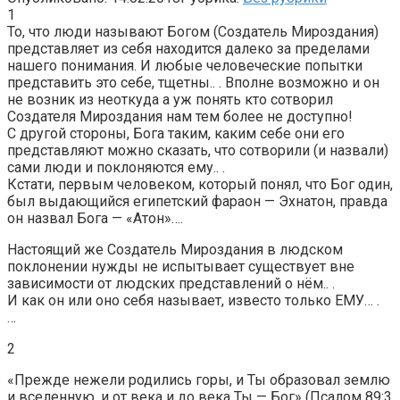
1
То, что люди называют Богом (Создатель Мироздания)
представляет из себя находится далеко за пределами
нашего понимания. И любые человеческие попытки
представить это себе, тщетны.. . Вполне возможно и он
не возник из неоткуда а уж понять кто сотворил
Создателя Мироздания нам тем более не доступно!
С другой стороны, Бога таким, каким себе они его
представляют можно сказать, что сотворили (и назвали)
сами люди и поклоняются ему.. .
Кстати, первым человеком, который понял, что Бог один,
был выдающийся египетский фараон — Эхнатон, правда
он назвал Бога — «Атон»….
Настоящий же Создатель Мироздания в людском
поклонении нужды не испытывает существует вне
зависимости от людских представлений о нём.. .
И как он или оно себя называет, известо только ЕМУ… .
…
2
«Прежде нежели родились горы, и Ты образовал землю
и вселенную, и от века и до века Ты — Бог» (Псалом 89:3