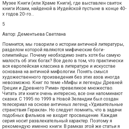
Музее Книги (или Храме Книги), где выставлен свиток
книги Исаии, найденой в Иудейской пустыне в конце 40-
х годов 20-го…
5
Автор: Дементьева Светлана
Помнится, мы говорили о истории античной литературы,
разделом которой являются мифические боги-
олимпийцы. Почему необходимо знать хотя бы самую
малость об этих богах? Все дело в том, что практически
вся европейская классика в литературе и искусстве
основана на античной мифологии. Понять смысл
художественного произведения без этих азов иногда
невозможно. Книг по теме «Мифы и легенды Древней
Греции и Древнего Рима» превеликое множество.
Читать эти книги очень интересно, все они напоминают
сказки. С 1995 по 1999 в Новой Зеландии был создан
телесериал на основе античных легенд «Удивительные
странствия Геракла». Но следует помнить, что в задачи
подобных фильмов не входит просвещение. Каждая
серия носит развлекательный характер. Поэтому я
рекомендую именно книги. В рамках этой же статьи я