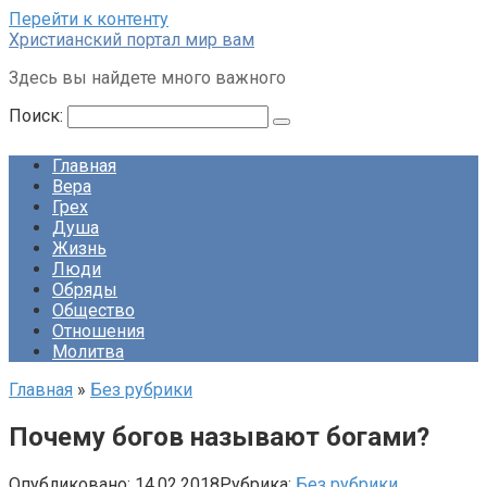
Перейти к контенту
Христианский портал мир вам
Здесь вы найдете много важного
Поиск:
Главная
Вера
Грех
Душа
Жизнь
Люди
Обряды
Общество
Отношения
Молитва
Главная
»
Без рубрики
Почему богов называют богами?
Опубликовано:
14.02.2018
Рубрика:
Без рубрики