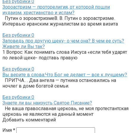
Без рубрики
0
Зороастризм — проторелигия, от которой пошли
иудаизм, христианство и ислам?
Путин о зороастризмеВ. В. Путин о зороастризме.
Интервью иранским журналистам во время визита
Без рубрики
0
Заповедь про другую щеку- о чем она? В чем ее суть?
Живете ли Вы так?
1 Вопрос: Как понимать слова Иисуса «если тебя ударят
по левой щеке- подставь правую
Без рубрики
0
Вы верите в слова:Что Бог не делает — все к лучшему?
ПРИТЧА.. . Два ангела — путника остановились на
ночлег в доме богатой семьи.
Без рубрики
0
Знаете ли вы наизусть Святое Писание?
Не ваша православная церковь, не моя протестантская
церковь не являются на данный момент
Добавить комментарий
Имя
*