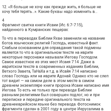
12. «Я больше не хочу как прежде жить, я больше не
хочу тебя терять…». Какие буквы надо изменить в…
4
Фрагмент свитка книги Исаии (Ис. 6:7-7:15),
найденного в Кумранских пещерах:
То что в переводах Библии Яхве заменили на название
богов языческих религий Господь, известный факт.
Слабым основанием для оправдания такой подмены
является то что в оригинальном тексте на иврите
некоторые персонажи называли Иегову Господом.
Самое известное из этих мест Исаия 7:14. Даже в
ивритском тексте в современных изданиях Библии,
Ветхого Завета, ТаНаХа и т.д. в Исайя 7:14 написано
слово Господь или на иврите Адонай. Однако кто не слеп
тот видит — на самом деле в этом месте в самом
древнем экземпляре книги пророка Исаии написано имя
Иегова. То есть не только при переводе Библии
разными религиями был совершен подлог, но и при
переписке и передаче оригинального текста на
древнееврейском языке без перевода. Фотоснимок
фрагмента сделан в 2001 году в центре Иерусалима в