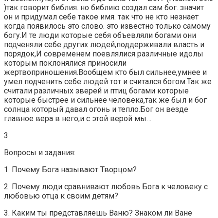
)так говорит библия. но библию создал сам бог. значит
он и придумал себе такое имя. так что не кто незнает
когда появилось это слово. это известно только самому
богу.И те люди которые себя объевляли богами они
подченяли себе других людей,поддерживали власть и
порядок,И современем поевлялися различные идолы
которым поклонялися приносили
жертвоприношения.Вообщем кто был сильнее,умнее и
умел подченить себе людей тот и считался богом.Так же
считали различных зверей и птиц богами которые
которые быстрее и сильнее человека,так же был и бог
солнца который давал огонь и тепло.Бог он везде
главное вера в него,и с этой верой мы…
3
Вопросы и задания:
1. Почему Бога называют Творцом?
2. Почему люди сравнивают любовь Бога к человеку с
любовью отца к своим детям?
3. Каким ты представляешь Ваню? Знаком ли Ване