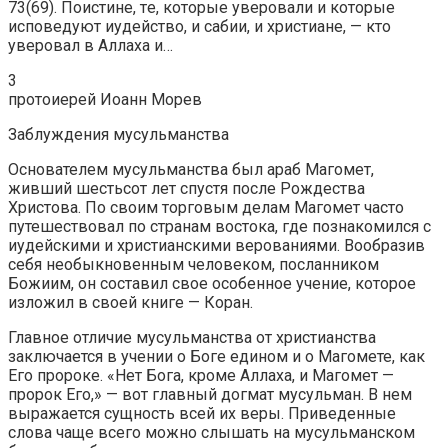
73(69). Пoиcтинe, тe, кoтopыe yвepoвaли и кoтopыe
иcпoвeдyют иyдeйcтвo, и caбии, и xpиcтиaнe, — ктo
yвepoвaл в Aллaxa и…
3
протоиерей Иоанн Морев
Заблуждения мусульманства
Основателем мусульманства был араб Магомет,
живший шестьсот лет спустя после Рождества
Христова. По своим торговым делам Магомет часто
путешествовал по странам востока, где познакомился с
иудейскими и христианскими верованиями. Вообразив
себя необыкновенным человеком, посланником
Божиим, он составил свое особенное учение, которое
изложил в своей книге — Коран.
Главное отличие мусульманства от христианства
заключается в учении о Боге едином и о Магомете, как
Его пророке. «Нет Бога, кроме Аллаха, и Магомет —
пророк Его,» — вот главный догмат мусульман. В нем
выражается сущность всей их веры. Приведенные
слова чаще всего можно слышать на мусульманском