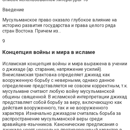
Введение
Мусульманское право оказало глубокое влияние на
историю развития государства и права целого ряда
стран Востока. Причем из…
9
Концепция войны и мира в исламе
Исламская концепция войны и мира выражена в учении
о джихаде (ар. старание, напряжение усилий).
Внеисламская трактовка определяет джихад как
вооруженную борьбу с неверными, однако данное
определение представляется не совсем корректным, т.к.
мусульмане считают любую войну мусульманской
общины священной. В исламской интерпретации джихад
представляет собой борьбу за веру, включающую как
действия вооруженного, так и не вооруженного
характера. Изначально джихадом считалась борьба за
распространение мусульманской веры среди
аравийцев-язычников. Канонические предписания о
джихаде носят несколько противоречивый характер в