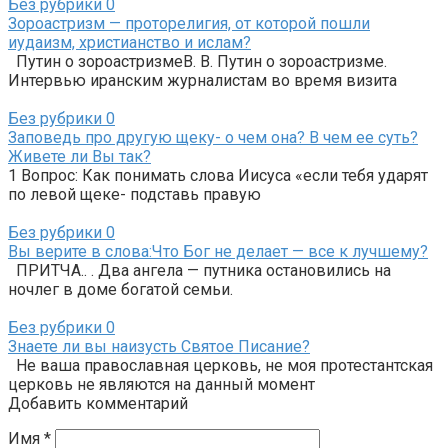
Без рубрики
0
Зороастризм — проторелигия, от которой пошли
иудаизм, христианство и ислам?
Путин о зороастризмеВ. В. Путин о зороастризме.
Интервью иранским журналистам во время визита
Без рубрики
0
Заповедь про другую щеку- о чем она? В чем ее суть?
Живете ли Вы так?
1 Вопрос: Как понимать слова Иисуса «если тебя ударят
по левой щеке- подставь правую
Без рубрики
0
Вы верите в слова:Что Бог не делает — все к лучшему?
ПРИТЧА.. . Два ангела — путника остановились на
ночлег в доме богатой семьи.
Без рубрики
0
Знаете ли вы наизусть Святое Писание?
Не ваша православная церковь, не моя протестантская
церковь не являются на данный момент
Добавить комментарий
Имя
*