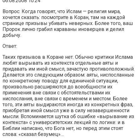
06.08.2008 10:24
Вопрос: Когда говорят, что Ислам — религия мира,
хочется сказать: посмотрите в Коран, там на каждой
странице призывы убивать неверных. Более того, ваш
Пророк лично грабил караваны иноверцев и делил
добычу.
Ответ:
Таких призывов в Коране нет. Обычно критики Ислама
любят вырывать из контекста отдельные аяты и
придавать им иной смысл, зачастую противоположный.
Делается это следующим образом: аяты, ниспосланные
по конкретному поводу для единичной ситуации,
произвольно расширяются до всеобщности их
применения вне связи с обстоятельствами их
ниспослания, вне связи с временем и местом. Более
того, эти аяты выдираются иногда из конкретных фраз,
приобретая иной смысл уже в силу незавершенности
мысли. Вспоминается шутка об ошибке «вырывание из
контекста» с университетских лекций по логике: и в
Библии написано, что Бога нет, но перед этим стоят
слова: «сказал безумец»…