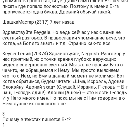
упоминать просто так, всуе. Даже само слово Б-г нельзя
писать где попало полностью. Поэтому в имени Б-га
пропускается одна буква. Древний обычай такой.
ШашкаМастер (2317) 7 лет назад
Здравствуйте Feygele. Но ведь сейчас у нас с вами не
суетный разговор. В православии упоминание всуе, это
когда, «а Бог его знает» и т.д.. Странно как-то все.
Keyner Гений (70374) Здравствуйте, Negrusti. Разговор у
нас приятный, но с точки зрения глубоко верующих
иудеев совершенно суетный. Мы же не просим Б-га о
чем-то, не обращаемся к Нему. Мы просто выясняем
что-то о Нем, но Ему в данный момент не молимся. Вот
когда обратимся, будем читать: «Шма, Исроэль, Адонаи
Элокэйну, Адонай эхад» (Слушай, Израиль, Г-сподь — Б-г
наш, Г-сподь един!). Адонаи (Ашем) — это и есть Г-сподь.
И у Него много имен. Но пока мы не с Ним говорим, а о
Нем, лучше их полностью не…
3
Почему в текстах пишется Б-г?
1