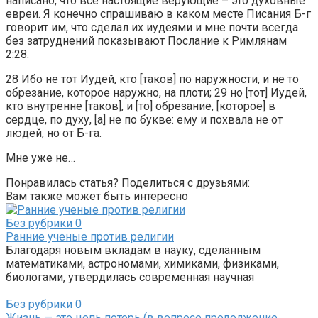
написано, что все настоящие верующие – это духовные
евреи. Я конечно спрашиваю в каком месте Писания Б-г
говорит им, что сделал их иудеями и мне почти всегда
без затруднений показывают Послание к Римлянам
2:28.
28 Ибо не тот Иудей, кто [таков] по наружности, и не то
обрезание, которое наружно, на плоти; 29 но [тот] Иудей,
кто внутренне [таков], и [то] обрезание, [которое] в
сердце, по духу, [а] не по букве: ему и похвала не от
людей, но от Б-га.
Мне уже не…
Понравилась статья? Поделиться с друзьями:
Вам также может быть интересно
Без рубрики
0
Ранние ученые против религии
Благодаря новым вкладам в науку, сделанным
математиками, астрономами, химиками, физиками,
биологами, утвердилась современная научная
Без рубрики
0
Жизнь — это цепь потерь (в вопросе продолжение