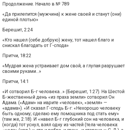
Продолжение. Начало в № 789
«Да прилепится (мужчина) к жене своей и станут (они)
единой плотью»
Берешит, 2:24
«Кто нашел (себе добрую) жену, тот нашел благо и
снискал благодать от Г-спода»
Притчи, 18:22
«Мудрая жена устраивает дом свой, а глупая разрушает
своими руками…»
Притчи, 14:1
«И сотворил Б-г человека…» (Берешит, 1:27). На Шестой
Б-жественный день «из праха земли» сотворил Он
Адама. («Адам» на иврите «человек», «земля» —
«адама»). «И сказал Г-сподь Б-г: «Нехорошо человеку
быть одному; сделаю ему помощника под стать ему»
(там же, 2:18). И «навел Б-г глубокий сон на человека, и
(когда) тот уснул, взял одну из частей (тела человека: