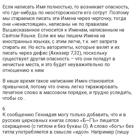
Если написать Имя полностью, то возникает опасность,
что где-нибудь по неосторожности его сотрут. Поэтому
мы стараемся писать эти Имена через черточку, тогда
они «ненастоящие», написаны не по правилам.
Вышесказанное относится к Именам, написанным на
Святом Языке. Если же мы пишем Имена на
иностранных языках, с этим легче, т.к. нет запрета
стирать их. Но есть авторитеты, которые велят и их
писать через дефис (Ахиэзер 7,32), поскольку
существует другая опасность – что они попадут в
нечистые места, и это будет неуважительно по
отношению к ним.
В наше время такое написание Имен становится
привычкой, потому что очень легко тиражировать
печатное слово в массовом порядке, и трудно уследить,
чтобы со…
6
К сообщению Геннадия могу только добавить, что и в
русских церковных книгах слово «Б~ГЪ» пишется
сокращенно (с титлом и без буквы О). А слово «богъ» без
титла употребляется в смысле «идол». Например (пишу