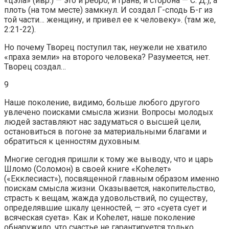
«цэла» (ивр.) — это и ребро, и грань, и сторона — С. Д.), а
плоть (на том месте) замкнул. И создал Г-сподь Б-г из
той части… женщину, и привел ее к человеку». (там же,
2:21-22).
Но почему Творец поступил так, неужели не хватило
«праха земли» на второго человека? Разумеется, нет.
Творец создал…
9
Наше поколение, видимо, больше любого другого
увлечено поисками смысла жизни. Вопросы молодых
людей заставляют нас задуматься о высшей цели,
остановиться в погоне за материальными благами и
обратиться к ценностям духовным.
Многие сегодня пришли к тому же выводу, что и царь
Шломо (Соломон) в своей книге «Коhелет»
(«Екклесиаст»), посвященной главным образом именно
поискам смысла жизни. Оказывается, накопительство,
страсть к вещам, жажда удовольствий, по существу,
определявшие шкалу ценностей, — это «суета сует и
всяческая суета». Как и Коhелет, наше поколение
обнаружило, что счастье не гарантируется только