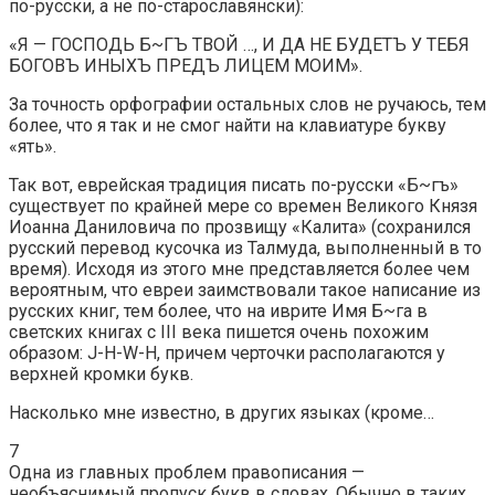
по-русски, а не по-старославянски):
«Я — ГОСПОДЬ Б~ГЪ ТВОЙ …, И ДА НЕ БУДЕТЪ У ТЕБЯ
БОГОВЪ ИНЫХЪ ПРЕДЪ ЛИЦЕМ МОИМ».
За точность орфографии остальных слов не ручаюсь, тем
более, что я так и не смог найти на клавиатуре букву
«ять».
Так вот, еврейская традиция писать по-русски «Б~гъ»
существует по крайней мере со времен Великого Князя
Иоанна Даниловича по прозвищу «Калита» (сохранился
русский перевод кусочка из Талмуда, выполненный в то
время). Исходя из этого мне представляется более чем
вероятным, что евреи заимствовали такое написание из
русских книг, тем более, что на иврите Имя Б~га в
светских книгах с III века пишется очень похожим
образом: J-H-W-H, причем черточки располагаются у
верхней кромки букв.
Насколько мне известно, в других языках (кроме…
7
Одна из главных проблем правописания —
необъяснимый пропуск букв в словах. Обычно в таких