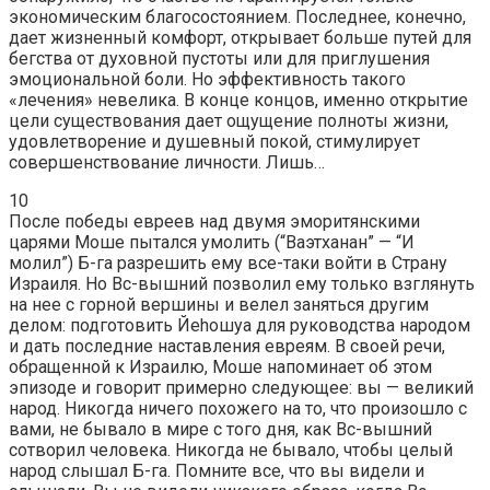
экономическим благосостоянием. Последнее, конечно,
дает жизненный комфорт, открывает больше путей для
бегства от духовной пустоты или для приглушения
эмоциональной боли. Но эффективность такого
«лечения» невелика. В конце концов, именно открытие
цели существования дает ощущение полноты жизни,
удовлетворение и душевный покой, стимулирует
совершенствование личности. Лишь…
10
После победы евреев над двумя эморитянскими
царями Моше пытался умолить (“Ваэтханан” — “И
молил”) Б-га разрешить ему все-таки войти в Страну
Израиля. Но Вс-вышний позволил ему только взглянуть
на нее с горной вершины и велел заняться другим
делом: подготовить Йеhошуа для руководства народом
и дать последние наставления евреям. В своей речи,
обращенной к Израилю, Моше напоминает об этом
эпизоде и говорит примерно следующее: вы — великий
народ. Никогда ничего похожего на то, что произошло с
вами, не бывало в мире с того дня, как Вс-вышний
сотворил человека. Никогда не бывало, чтобы целый
народ слышал Б-га. Помните все, что вы видели и