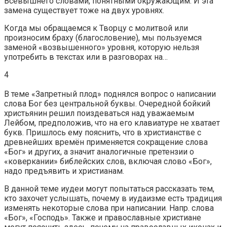
Всевышнего словами, понятными окружающим. И эта
замена существует тоже на двух уровнях.
Когда мы обращаемся к Творцу с молитвой или
произносим браху (благословение), мы пользуемся
заменой «возвышенного» уровня, которую нельзя
употребить в текстах или в разговорах на…
4
В теме «Запретный плод» поднялся вопрос о написании
слова Бог без центральной буквы. Очередной бойкий
христьянин решил поиздеваться над уважаемым
Лейбом, предположив, что на его клавиатуре не хватает
букв. Пришлось ему пояснить, что в христианстве с
древнейших времён применяется сокращение слова
«Бог» и других, а значит аналогичные претензии о
«коверкании» библейских слов, включая слово «Бог»,
надо предъявить и христианам.
В данной теме иудеи могут попытаться рассказать тем,
кто захочет услышать, почему в иудаизме есть традиция
изменять некоторые слова при написании. Напр. слова
«Бог», «Господь». Также и православные христиане