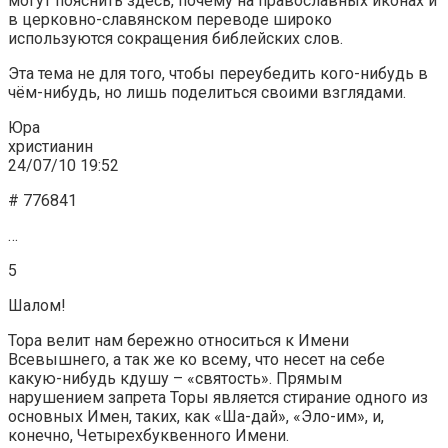
могут пояснить здесь, почему на православных иконах и
в церковно-славянском переводе широко
используются сокращения библейских слов.
Эта тема не для того, чтобы переубедить кого-нибудь в
чём-нибудь, но лишь поделиться своими взглядами.
Юра
христианин
24/07/10 19:52
# 776841
…
5
Шалом!
Тора велит нам бережно относиться к Имени
Всевышнего, а так же ко всему, что несет на себе
какую-нибудь кдушу – «святость». Прямым
нарушением запрета Торы является стирание одного из
основных Имен, таких, как «Ша-дай», «Эло-им», и,
конечно, Четырехбуквенного Имени.