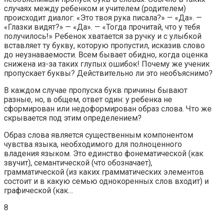
случаях между ребенком и учителем (родителем)
происходит диалог: «Это твоя рука писала?» — «Да». —
«Глазки видят?» — «Да». — «Тогда прочитай, что у тебя
получилось!» Ребенок хватается за ручку и с улыбкой
вставляет ту букву, которую пропустил, исказив слово
до неузнаваемости. Всем бывает обидно, когда оценка
снижена из-за таких глупых ошибок! Почему же ученик
пропускает буквы? Действительно ли это необъяснимо?
В каждом случае пропуска букв причины бывают
разные, но, в общем, ответ один: у ребенка не
сформирован или недоформирован образ слова. Что же
скрывается под этим определением?
Образ слова является существенным компонентом
чувства языка, необходимого для полноценного
владения языком. Это единство фонематической (как
звучит), семантической (что обозначает),
грамматической (из каких грамматических элементов
состоит и в какую семью однокоренных слов входит) и
графической (как…
8