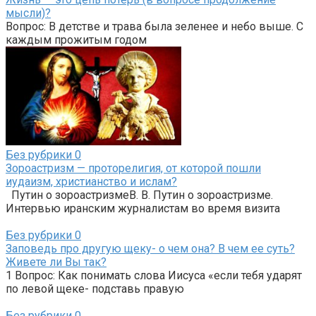
мысли)?
Вопрос: В детстве и трава была зеленее и небо выше. С
каждым прожитым годом
Без рубрики
0
Зороастризм — проторелигия, от которой пошли
иудаизм, христианство и ислам?
Путин о зороастризмеВ. В. Путин о зороастризме.
Интервью иранским журналистам во время визита
Без рубрики
0
Заповедь про другую щеку- о чем она? В чем ее суть?
Живете ли Вы так?
1 Вопрос: Как понимать слова Иисуса «если тебя ударят
по левой щеке- подставь правую
Без рубрики
0