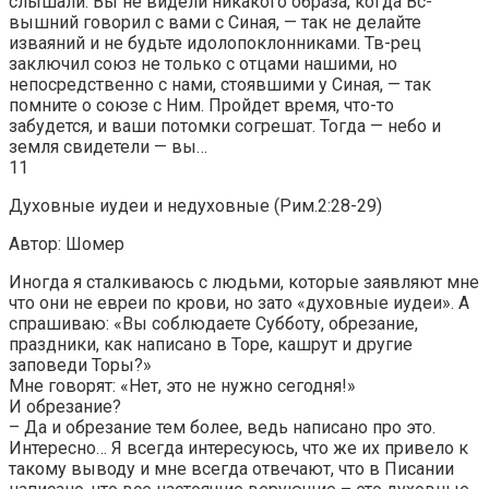
слышали. Вы не видели никакого образа, когда Вс-
вышний говорил с вами с Синая, — так не делайте
изваяний и не будьте идолопоклонниками. Тв-рец
заключил союз не только с отцами нашими, но
непосредственно с нами, стоявшими у Синая, — так
помните о союзе с Ним. Пройдет время, что-то
забудется, и ваши потомки согрешат. Тогда — небо и
земля свидетели — вы…
11
Духовные иудеи и недуховные (Рим.2:28-29)
Автор: Шомер
Иногда я сталкиваюсь с людьми, которые заявляют мне
что они не евреи по крови, но зато «духовные иудеи». А
спрашиваю: «Вы соблюдаете Субботу, обрезание,
праздники, как написано в Торе, кашрут и другие
заповеди Торы?»
Мне говорят: «Нет, это не нужно сегодня!»
И обрезание?
– Да и обрезание тем более, ведь написано про это.
Интересно… Я всегда интересуюсь, что же их привело к
такому выводу и мне всегда отвечают, что в Писании