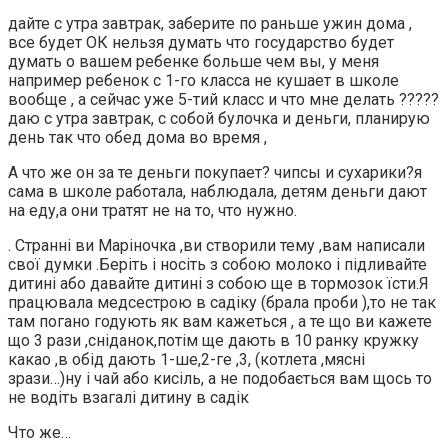
дайте с утра завтрак, заберите по раньше ужин дома ,
все будет ОК нельзя думать что государство будет
думать о вашем ребенке больше чем вы, у меня
например ребенок с 1-го класса не кушает в школе
вообще , а сейчас уже 5-тий класс и что мне делать ?????
даю с утра завтрак, с собой булочка и деньги, планирую
день так что обед дома во время ,
А что же он за те деньги покупает? чипсы и сухарики?я
сама в школе работала, наблюдала, детям деньги дают
на еду,а они тратят не на то, что нужно.
. Странні ви Маріночка ,ви створили тему ,вам написали
свої думки .Беріть і носіть з собою молоко і підливайте
дитині або давайте дитині з собою ще в тормозок їсти.Я
працювала медсестрою в садіку (брала проби ),то не так
там погано годують як вам кажеться , а те що ви кажете
що 3 рази ,сніданок,потім ще дають в 10 ранку кружку
какао ,в обід дають 1-ше,2-ге ,3, (котлета ,мясні
зрази…)ну і чай або кисіль, а не подобається вам щось то
не водіть взагалі дитину в садік
Что же…