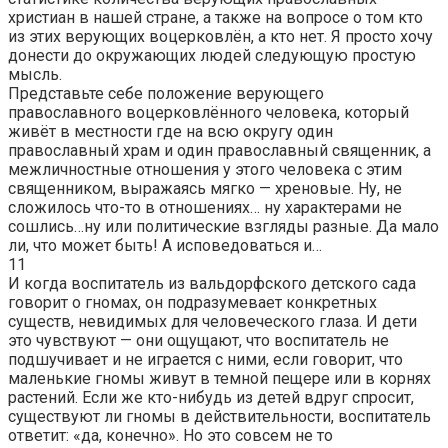
христиан в нашей стране, а также на вопросе о том кто
из этих верующих воцерковлён, а кто нет. Я просто хочу
донести до окружающих людей следующую простую
мысль.
Представьте себе положение верующего
православного воцерковлённого человека, который
живёт в местности где на всю округу один
православный храм и один православный священник, а
межличностные отношения у этого человека с этим
священником, выражаясь мягко — хреновые. Ну, не
сложилось что-то в отношениях… ну характерами не
сошлись…ну или политические взгляды разные. Да мало
ли, что может быть! А исповедоваться и…
11
И когда воспитатель из вальдорфского детского сада
говорит о гномах, он подразумевает конкретных
существ, невидимых для человеческого глаза. И дети
это чувствуют — они ощущают, что воспитатель не
подшучивает и не играется с ними, если говорит, что
маленькие гномы живут в темной пещере или в корнях
растений. Если же кто-нибудь из детей вдруг спросит,
существуют ли гномы в действительности, воспитатель
ответит: «да, конечно». Но это совсем не то