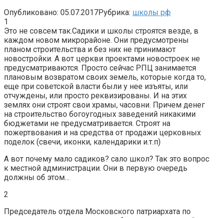
Опубликовано:
05.07.2017
Рубрика:
школы рф
1
Это не совсем так.Садики и школы строятся везде, в
каждом новом микрорайоне. Они предусмотрены
планом строительства и без них не принимают
новостройки. А вот церкви проектами новостроек не
предусматриваются. Просто сейчас РПЦ занимается
плановым возвратом своих земель, которые когда то,
еще при советской власти были у нее изъяты, или
отчуждены, или просто реквизированы. И на этих
землях они строят свои храмы, часовни. Причем денег
на строительство богоугодных заведений никакими
бюджетами не предусматривается. Строят на
пожертвования и на средства от продажи церковных
поделок (свечи, иконки, календарики и.т.п)
А вот почему мало садиков? сало школ? Так это вопрос
к местной администрации. Они в первую очередь
должны об этом…
2
Председатель отдела Московского патриархата по