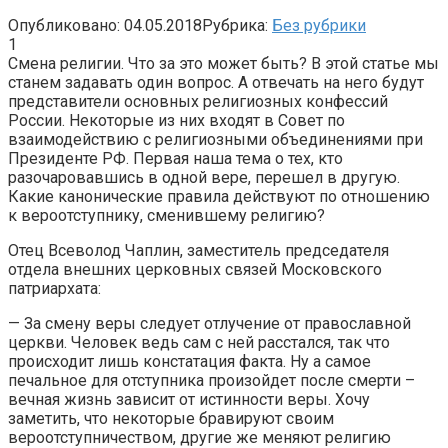
Опубликовано:
04.05.2018
Рубрика:
Без рубрики
1
Смена религии. Что за это может быть? В этой статье мы
станем задавать один вопрос. А отвечать на него будут
представители основных религиозных конфессий
России. Некоторые из них входят в Совет по
взаимодействию с религиозными объединениями при
Президенте РФ. Первая наша тема о тех, кто
разочаровавшись в одной вере, перешел в другую.
Какие канонические правила действуют по отношению
к вероотступнику, сменившему религию?
Отец Всеволод Чаплин, заместитель председателя
отдела внешних церковных связей Московского
патриархата:
— За смену веры следует отлучение от православной
церкви. Человек ведь сам с ней расстался, так что
происходит лишь констатация факта. Ну а самое
печальное для отступника произойдет после смерти –
вечная жизнь зависит от истинности веры. Хочу
заметить, что некоторые бравируют своим
вероотступничеством, другие же меняют религию