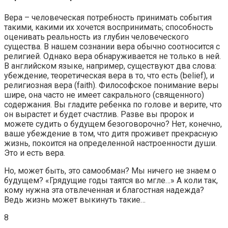
Вера – человеческая потребность принимать события
такими, какими их хочется воспринимать; способность
оценивать реальность из глубин человеческого
существа. В нашем сознании вера обычно соотносится с
религией. Однако вера обнаруживается не только в ней.
В английском языке, например, существуют два слова:
убеждение, теоретическая вера в то, что есть (belief), и
религиозная вера (faith). Философское понимание веры
шире, она часто не имеет сакрального (священного)
содержания. Вы гладите ребенка по голове и верите, что
он вырастет и будет счастлив. Разве вы пророк и
можете судить о будущем безоговорочно? Нет, конечно,
ваше убеждение в том, что дитя проживет прекрасную
жизнь, покоится на определенной настроенности души.
Это и есть вера.
Но, может быть, это самообман? Мы ничего не знаем о
будущем? «Грядущие годы таятся во мгле…» А коли так,
кому нужна эта отвлеченная и благостная надежда?
Ведь жизнь может выкинуть такие…
8