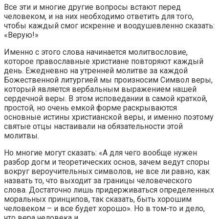
Все эти и многие другие вопросы встают перед
человеком, и на них необходимо ответить для того,
чтобы каждый смог искренне и воодушевленно сказать:
«Верую!»
Именно с этого слова начинается молитвословие,
которое православные христиане повторяют каждый
день. Ежедневно на утренней молитве за каждой
Божественной литургией мы произносим Символ веры,
который является вербальным выражением нашей
сердечной веры. В этом исповедании в самой краткой,
простой, но очень емкой форме раскрываются
основные истины христианской веры, и именно поэтому
святые отцы настаивали на обязательности этой
молитвы.
Но многие могут сказать: «А для чего вообще нужен
разбор догм и теоретических основ, зачем ведут споры
вокруг вероучительных символов, не все ли равно, как
назвать то, что выходит за границы человеческого
слова. Достаточно лишь придерживаться определенных
моральных принципов, так сказать, быть хорошим
человеком – и все будет хорошо». Но в том-то и дело,
что вера человека и…