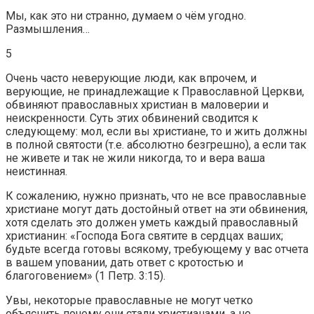
Мы, как это ни странно, думаем о чём угодно.
Размышления…
5
Очень часто неверующие люди, как впрочем, и
верующие, не принадлежащие к Православной Церкви,
обвиняют православных христиан в маловерии и
неискренности. Суть этих обвинений сводится к
следующему: мол, если вы христиане, то и жить должны
в полной святости (т.е. абсолютно безгрешно), а если так
не живете и так не жили никогда, то и вера ваша
неистинная.
К сожалению, нужно признать, что не все православные
христиане могут дать достойный ответ на эти обвинения,
хотя сделать это должен уметь каждый православный
христианин: «Господа Бога святите в сердцах ваших;
будьте всегда готовы всякому, требующему у вас отчета
в вашем уповании, дать ответ с кротостью и
благоговением» (1 Петр. 3:15).
Увы, некоторые православные не могут четко
объяснить почему они стали христианами, а не