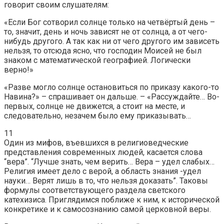
говорит своим слушателям:
«Если Бог сотворил солнце только на четвёртый день –
то, значит, день и ночь зависят не от солнца, а от чего-
нибудь другого. А так как ни от чего другого им зависеть
нельзя, то отсюда ясно, что господин Моисей не был
знаком с математической географией. Логически
верно!»
«Разве могло солнце остановиться по приказу какого-то
Навина?» – спрашивает он дальше. – «Рассуждайте… Во-
первых, солнце не движется, а стоит на месте, и
следовательно, незачем было ему приказывать…
11
Один из мифов, въевшихся в религиоведческие
представления современных людей, касается слова
“вера”. “Лучше знать, чем верить… Вера – удел слабых…
Религия имеет дело с верой, а область знания -удел
науки… Верят лишь в то, что нельзя доказать”. Таковы
формулы соответствующего раздела светского
катехизиса. Приглядимся поближе к ним, к исторической
конкретике и к самосознанию самой церковной веры.