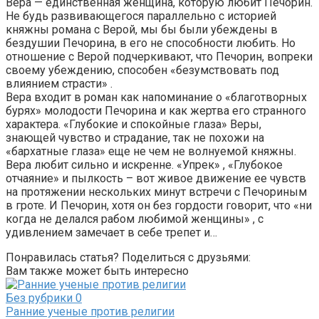
Вера — единственная женщина, которую любит Печорин.
Не будь развивающегося параллельно с историей
княжны романа с Верой, мы бы были убеждены в
бездушии Печорина, в его не способности любить. Но
отношение с Верой подчеркивают, что Печорин, вопреки
своему убеждению, способен «безумствовать под
влиянием страсти» .
Вера входит в роман как напоминание о «благотворных
бурях» молодости Печорина и как жертва его странного
характера. «Глубокие и спокойные глаза» Веры,
знающей чувство и страдание, так не похожи на
«бархатные глаза» еще не чем не волнуемой княжны.
Вера любит сильно и искренне. «Упрек» , «Глубокое
отчаяние» и пылкость – вот живое движение ее чувств
на протяжении нескольких минут встречи с Печориным
в гроте. И Печорин, хотя он без гордости говорит, что «ни
когда не делался рабом любимой женщины» , с
удивлением замечает в себе трепет и…
Понравилась статья? Поделиться с друзьями:
Вам также может быть интересно
Без рубрики
0
Ранние ученые против религии