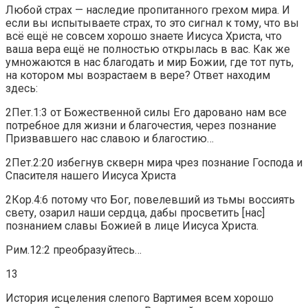
Любой страх — наследие пропитанного грехом мира. И
если вы испытываете страх, то это сигнал к тому, что вы
всё ещё не совсем хорошо знаете Иисуса Христа, что
ваша вера ещё не полностью открылась в вас. Как же
умножаются в нас благодать и мир Божии, где тот путь,
на котором мы возрастаем в вере? Ответ находим
здесь:
2Пет.1:3 от Божественной силы Его даровано нам все
потребное для жизни и благочестия, через познание
Призвавшего нас славою и благостию…
2Пет.2:20 избегнув скверн мира чрез познание Господа и
Спасителя нашего Иисуса Христа
2Кор.4:6 потому что Бог, повелевший из тьмы воссиять
свету, озарил наши сердца, дабы просветить [нас]
познанием славы Божией в лице Иисуса Христа.
Рим.12:2 преобразуйтесь…
13
История исцеления слепого Вартимея всем хорошо