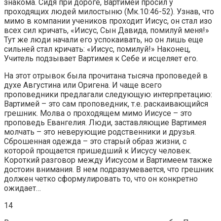
знакома. Сидя при дороге, Вартимей просил у
проходящих людей милостыню (Мк.10:46-52). Узнав, что
мимо в компании учеников проходит Иисус, он стал изо
всех сил кричать, «Иисус, Сын Давида, помилуй меня!»
Тут же люди начали его успокаивать, но он лишь еще
сильней стал кричать: «Иисус, помилуй!» Наконец,
Учитель подзывает Вартимея к Себе и исцеляет его.
На этот отрывок была прочитана тысяча проповедей в
духе Августина или Оригена. И чаще всего
проповедники предлагали следующую интерпретацию:
Вартимей – это сам проповедник, т.е. раскаивающийся
грешник. Молва о проходящем мимо Иисусе – это
проповедь Евангелия. Люди, заставляющие Вартимея
молчать – это неверующие родственники и друзья.
Сброшенная одежда – это старый образ жизни, с
которой прощается пришедший к Иисусу человек.
Короткий разговор между Иисусом и Вартимеем также
достоин внимания. В нем подразумевается, что грешник
должен четко сформулировать то, что он конкретно
ожидает…
14