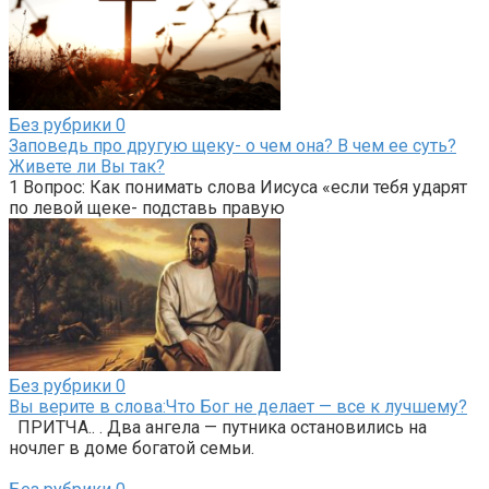
Без рубрики
0
Заповедь про другую щеку- о чем она? В чем ее суть?
Живете ли Вы так?
1 Вопрос: Как понимать слова Иисуса «если тебя ударят
по левой щеке- подставь правую
Без рубрики
0
Вы верите в слова:Что Бог не делает — все к лучшему?
ПРИТЧА.. . Два ангела — путника остановились на
ночлег в доме богатой семьи.