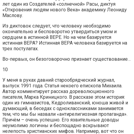
лет один из Создателей «солнечной» Расы, диктуя
«Откровения людям нового Века» академику Леониду
Маслову.
Из диктовок следует, что человеку необходимо
окончательно и бесповоротно утвердиться умом и
сердцем в истинной ВЕРЕ. Но на чем базируется
истинная ВЕРА? Истинная ВЕРА человека базируется на
трех постулатах.
Во-первых, он безоговорочно признает существование…
10
У меня в руках давний старообрядческий журнал,
выпуск 1991 года. Статья некоего епископа Михаила.
Автор комментирует рассказ дореволюционного
писателя, Марка Криницкого. В рассказе этом история:
один из гимназистов, Кедроливанский, юноша живой и
думающий, в беседах с одноклассниками занимается
тем, что мы бы назвали «антирелигиозная пропаганда».
Причём – очень успешно. Его язвительные доводы
неумолимо логичны и беспощадно вскрывают
нелепость христианских мифов. Например, вот что он