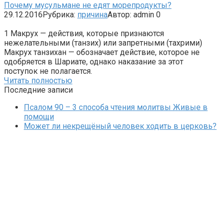
Почему мусульмане не едят морепродукты?
29.12.2016
Рубрика:
причина
Автор:
admin
0
1 Макрух — действия, которые признаются
нежелательными (танзих) или запретными (тахрими)
Макрух танзихан — обозначает действие, которое не
одобряется в Шариате, однако наказание за этот
поступок не полагается.
Читать полностью
Последние записи
Псалом 90 – 3 способа чтения молитвы Живые в
помощи
Может ли некрещёный человек ходить в церковь?