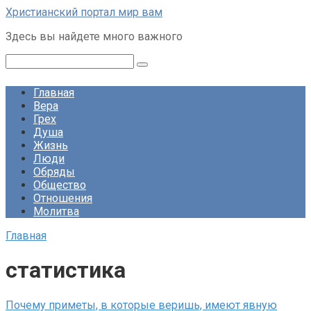
Перейти
Христианский портал мир вам
к
Здесь вы найдете много важного
контенту
Поиск:
Главная
Вера
Грех
Душа
Жизнь
Люди
Обряды
Общество
Отношения
Молитва
Главная
статистика
Почему приметы, в которые веришь, имеют явную