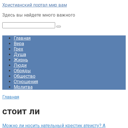
Перейти
Христианский портал мир вам
к
Здесь вы найдете много важного
контенту
Поиск:
Главная
Вера
Грех
Душа
Жизнь
Люди
Обряды
Общество
Отношения
Молитва
Главная
стоит ли
Можно ли носить нательный крестик атеисту? А