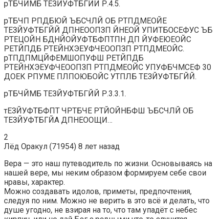
рТБЧЙМБ ТЕЗЙУФТБГЙЙ Р.4.5.
рТБЧП РПДБЮЙ ЪБСЧЛЙ ОБ РТПДМЕОЙЕ
ТЕЗЙУФТБГЙЙ ДПНЕООПЗП ЙНЕОЙ УПИТБОСЕФУС ЪБ
РТЕЦОЙН БДНЙОЙУФТБФПТПН ДП ЙУФЕЮЕОЙС
РЕТЙПДБ РТЕЙНХЭЕУФЧЕООПЗП РТПДМЕОЙС.
рТПДПМЦЙФЕМШОПУФШ РЕТЙПДБ
РТЕЙНХЭЕУФЧЕООПЗП РТПДМЕОЙС УПУФБЧМСЕФ 30
ДОЕК РПУМЕ ПЛПОЮБОЙС УТПЛБ ТЕЗЙУФТБГЙЙ.
рТБЧЙМБ ТЕЗЙУФТБГЙЙ Р.3.3.1.
тЕЗЙУФТБФПТ ЧРТБЧЕ РТЙОЙНБФШ ЪБСЧЛЙ ОБ
ТЕЗЙУФТБГЙА ДПНЕООЩИ…
2
Лёд Оракул (71954) 8 лет назад
Вера — это наш путеводитель по жизни. Основываясь на
нашей вере, мы неким образом формируем себе свои
нравы, характер.
Можно создавать идолов, приметы, предпочтения,
следуя по ним. Можно не верить в это всё и делать, что
душе угодно, не взирая на то, что там упадёт с небес