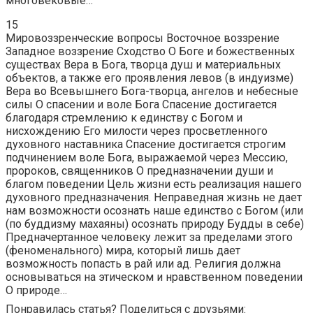
многовековые…
15
Мировоззренческие вопросы Восточное воззрение
Западное воззрение Сходство О Боге и божественных
существах Вера в Бога, творца душ и материальных
объектов, а также его проявления левов (в индуизме)
Вера во Всевышнего Бога-творца, ангелов и небесные
силы О спасении и воле Бога Спасение достигается
благодаря стремлению к единству с Богом и
нисхождению Его милости через просветленного
духовного наставника Спасение достигается строгим
подчинением воле Бога, выражаемой через Мессию,
пророков, священников О предназначении души и
благом поведении Цель жизни есть реализация нашего
духовного предназначения. Неправедная жизнь не дает
нам возможности осознать наше единство с Богом (или
(по буддизму махаяны) осознать природу Будды в себе)
Предначертанное человеку лежит за пределами этого
(феноменального) мира, который лишь дает
возможность попасть в рай или ад. Религия должна
основываться на этическом и нравственном поведении
О природе…
Понравилась статья? Поделиться с друзьями: