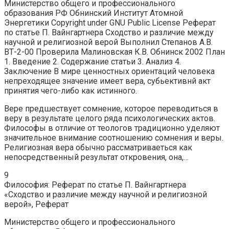
Министерство общего и профессионального
образования РФ Обнинский Институт Атомной
Энергетики Copyright under GNU Public License Реферат
по статье П. Вайнгартнера Сходство и различие между
научной и религиозной верой Выполнил Степанов А.В.
ВТ-2-00 Проверила Малиновская К.В. Обнинск 2002 План
1. Введение 2. Содержание статьи 3. Анализ 4.
Заключение В мире ценностных ориентаций человека
непреходящее значение имеет вера, субьективнй акт
принятия чего-либо как истинного.
Вере предшествует сомнение, которое переводиться в
веру в результате целого ряда психологических актов.
Философы в отличие от теологов традиционно уделяют
значительное внимание соотношению сомнения и веры.
Религиозная вера обычно рассматриваеться как
непосредственный результат откровения, она,…
9
Философия: Реферат по статье П. Вайнгартнера
«Сходство и различие между научной и религиозной
верой», Реферат
Министерство общего и профессионального