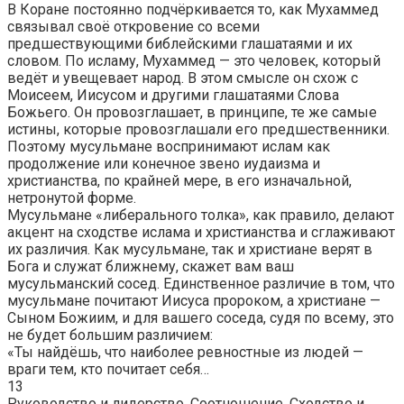
В Коране постоянно подчёркивается то, как Мухаммед
связывал своё откровение со всеми
предшествующими библейскими глашатаями и их
словом. По исламу, Мухаммед — это человек, который
ведёт и увещевает народ. В этом смысле он схож с
Моисеем, Иисусом и другими глашатаями Слова
Божьего. Он провозглашает, в принципе, те же самые
истины, которые провозглашали его предшественники.
Поэтому мусульмане воспринимают ислам как
продолжение или конечное звено иудаизма и
христианства, по крайней мере, в его изначальной,
нетронутой форме.
Мусульмане «либерального толка», как правило, делают
акцент на сходстве ислама и христианства и сглаживают
их различия. Как мусульмане, так и христиане верят в
Бога и служат ближнему, скажет вам ваш
мусульманский сосед. Единственное различие в том, что
мусульмане почитают Иисуса пророком, а христиане —
Сыном Божиим, и для вашего соседа, судя по всему, это
не будет большим различием:
«Ты найдёшь, что наиболее ревностные из людей —
враги тем, кто почитает себя…
13
Руководство и лидерство. Соотношение. Сходство и