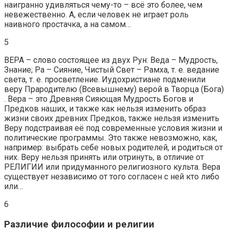
наигранно удивляться чему-то – всё это более, чем
невежественно. А, если человек не играет роль
наивного простачка, а на самом…
5
ВЕРА – слово состоящее из двух Рун: Веда – Мудрость,
Знание; Ра – Сияние, Чистый Свет – Рамха, т. е. ведание
света, т. е. просветление. Иудохристиане подменили
веру Прародителю (Всевышнему) верой в Творца (Бога)
. Вера – это Древняя Сияющая Мудрость Богов и
Предков наших, и также как нельзя изменить образ
жизни своих древних Предков, также нельзя изменить
Веру подстраивая её под современные условия жизни и
политические программы. Это также невозможно, как,
например: выбрать себе новых родителей, и родиться от
них. Веру нельзя принять или отринуть, в отличие от
РЕЛИГИИ или придуманного религиозного культа. Вера
существует независимо от того согласен с ней кто либо
или…
6
Различие философии и религии