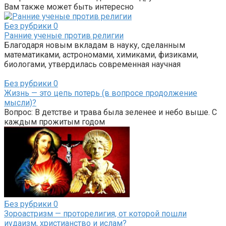
Вам также может быть интересно
Без рубрики
0
Ранние ученые против религии
Благодаря новым вкладам в науку, сделанным
математиками, астрономами, химиками, физиками,
биологами, утвердилась современная научная
Без рубрики
0
Жизнь — это цепь потерь (в вопросе продолжение
мысли)?
Вопрос: В детстве и трава была зеленее и небо выше. С
каждым прожитым годом
Без рубрики
0
Зороастризм — проторелигия, от которой пошли
иудаизм, христианство и ислам?