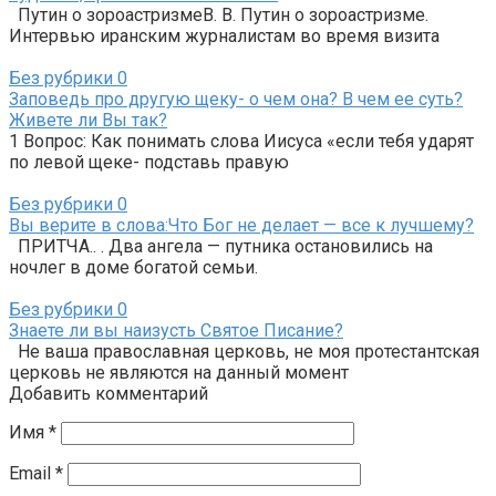
Путин о зороастризмеВ. В. Путин о зороастризме.
Интервью иранским журналистам во время визита
Без рубрики
0
Заповедь про другую щеку- о чем она? В чем ее суть?
Живете ли Вы так?
1 Вопрос: Как понимать слова Иисуса «если тебя ударят
по левой щеке- подставь правую
Без рубрики
0
Вы верите в слова:Что Бог не делает — все к лучшему?
ПРИТЧА.. . Два ангела — путника остановились на
ночлег в доме богатой семьи.
Без рубрики
0
Знаете ли вы наизусть Святое Писание?
Не ваша православная церковь, не моя протестантская
церковь не являются на данный момент
Добавить комментарий
Имя
*
Email
*