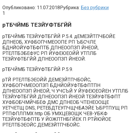
Опубликовано:
11.07.2018
Рубрика:
Без рубрики
1
рТБЧЙМБ ТЕЗЙУФТБГЙЙ
рТБЧЙМБ ТЕЗЙУФТБГЙЙ Р.5.4. дЕМЕЗЙТПЧБОЙЕ
ДПНЕОБ, ХУФБОПЧМЕООПЕ РП ЪБСЧЛЕ
БДНЙОЙУФТБФПТБ ДПНЕООПЗП ЙНЕОЙ,
РТЕЛТБЭБЕФУС РП ЙУФЕЮЕОЙЙ УТПЛБ
ТЕЗЙУФТБГЙЙ ДПНЕООПЗП ЙНЕОЙ.
рТБЧЙМБ ТЕЗЙУФТБГЙЙ Р.5.9.
рТЙ РТЕЛТБЭЕОЙЙ ДЕМЕЗЙТПЧБОЙС,
ХУФБОПЧМЕООПЗП БДНЙОЙУФТБФПТПН
ДПНЕООПЗП ЙНЕОЙ, Ч УЧСЪЙ У ЙУФЕЮЕОЙЕН УТПЛБ
ТЕЗЙУФТБГЙЙ ДПНЕООПЗП ЙНЕОЙ ТЕЗЙУФТБФПТ
ХУФБОБЧМЙЧБЕФ ДМС ДПНЕОБ ЧТЕНЕООЩЕ
УЕТЧЕТЩ DNS, РЕТЕБДТЕУПЧЩЧБАЭЙЕ ЪБРТПУЩ РП
РТПФПЛПМХ http ОБ УМХЦЕВОЩК ЧЕВ-УБКФ
ТЕЗЙУФТБФПТБ У ЙОЖПТНБГЙЕК П РТЙЮЙОЕ
РТЕЛТБЭЕОЙС ДЕМЕЗЙТПЧБОЙС.