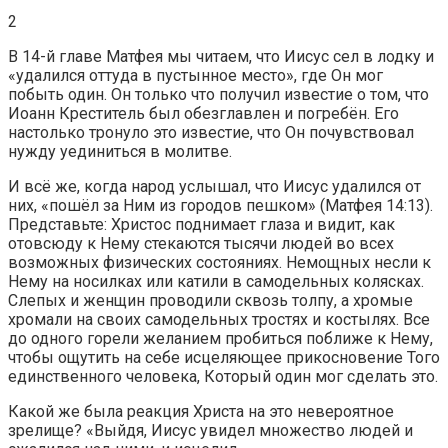
2
В 14-й главе Матфея мы читаем, что Иисус сел в лодку и
«удалился оттуда в пустынное место», где Он мог
побыть один. Он только что получил известие о том, что
Иоанн Креститель был обезглавлен и погребён. Его
настолько тронуло это известие, что Он почувствовал
нужду уединиться в молитве.
И всё же, когда народ услышал, что Иисус удалился от
них, «пошёл за Ним из городов пешком» (Матфея 14:13).
Представьте: Христос поднимает глаза и видит, как
отовсюду к Нему стекаются тысячи людей во всех
возможных физических состояниях. Немощных несли к
Нему на носилках или катили в самодельных колясках.
Слепых и женщин проводили сквозь толпу, а хромые
хромали на своих самодельных тростях и костылях. Все
до одного горели желанием пробиться поближе к Нему,
чтобы ощутить на себе исцеляющее прикосновение Того
единственного человека, Который один мог сделать это.
Какой же была реакция Христа на это невероятное
зрелище? «Выйдя, Иисус увидел множество людей и