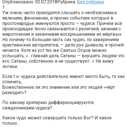
Опубликовано:
02.07.2018
Рубрика:
Без рубрики
1
Уж очень часто приходится слышать о необъяснимых
явлениях, феноменах, и прочих событиях которые в
простонародье именуются просто — чудеса. Причём всё
происходящее тесно связывается с религией, начиная с
мироточения и заканчивая воскрешениями из мёртвых.
Но почему-то большая часть сих чудес, по заверениям
христианских авторитетов, — дело рук дьявола, и прочей
нечисти. Хотя из уст тех же Святых Отцов можно
услышать, «…главная цель Сатаны — внушить людям что
его, Сатаны, собственно и не существует…» Не вижу
логики.
Если т.н. чудеса действительно имеют место быть, то как
отличить,
Божественное ли это знамение или это людей «чёрт
разводит»?
По какому критерию дифференциируются
священниками чудеса?
Какое чудо может совершить только Бог? И какое
только…