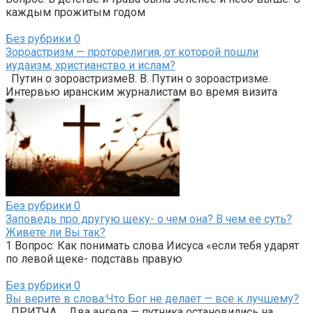
каждым прожитым годом
Без рубрики
0
Зороастризм — проторелигия, от которой пошли
иудаизм, христианство и ислам?
Путин о зороастризмеВ. В. Путин о зороастризме.
Интервью иранским журналистам во время визита
Без рубрики
0
Заповедь про другую щеку- о чем она? В чем ее суть?
Живете ли Вы так?
1 Вопрос: Как понимать слова Иисуса «если тебя ударят
по левой щеке- подставь правую
Без рубрики
0
Вы верите в слова:Что Бог не делает — все к лучшему?
ПРИТЧА.. . Два ангела — путника остановились на