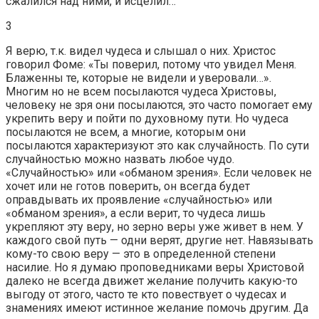
сжалился над ними, и исцелил…
3
Я верю, т.к. видел чудеса и слышал о них. Христос
говорил Фоме: «Ты поверил, потому что увидел Меня.
Блаженны те, которые не видели и уверовали…».
Многим но не всем посылаются чудеса Христовы,
человеку не зря они посылаются, это часто помогает ему
укрепить веру и пойти по духовному пути. Но чудеса
посылаются не всем, а многие, которым они
посылаются характеризуют это как случайность. По сути
случайностью можно назвать любое чудо.
«Случайностью» или «обманом зрения». Если человек не
хочет или не готов поверить, он всегда будет
оправдывать их проявление «случайностью» или
«обманом зрения», а если верит, то чудеса лишь
укрепляют эту веру, но зерно веры уже живет в нем. У
каждого свой путь — одни верят, другие нет. Навязывать
кому-то свою веру — это в определенной степени
насилие. Но я думаю проповедниками веры Христовой
далеко не всегда движет желание получить какую-то
выгоду от этого, часто те кто повествует о чудесах и
знамениях имеют истинное желание помочь другим. Да