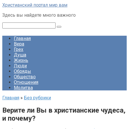
Перейти
Христианский портал мир вам
к
Здесь вы найдете много важного
контенту
Поиск:
Главная
Вера
Грех
Душа
Жизнь
Люди
Обряды
Общество
Отношения
Молитва
Главная
»
Без рубрики
Верите ли Вы в христианские чудеса,
и почему?