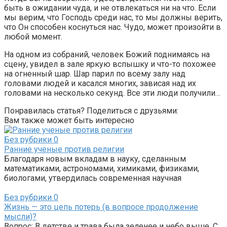
быть в ожидании чуда, и не отвлекаться ни на что. Если
мы верим, что Господь среди нас, то мы должны верить,
что Он способен коснуться нас. Чудо, может произойти в
любой момент.
На одном из собраний, человек Божий поднимаясь на
сцену, увидел в зале яркую вспышку и что-то похожее
на огненный шар. Шар парил по всему залу над
головами людей и касался многих, зависая над их
головами на несколько секунд. Все эти люди получили…
Понравилась статья? Поделиться с друзьями:
Вам также может быть интересно
Без рубрики
0
Ранние ученые против религии
Благодаря новым вкладам в науку, сделанным
математиками, астрономами, химиками, физиками,
биологами, утвердилась современная научная
Без рубрики
0
Жизнь — это цепь потерь (в вопросе продолжение
мысли)?
Вопрос: В детстве и трава была зеленее и небо выше. С