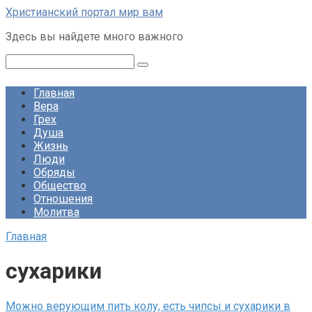
Перейти
Христианский портал мир вам
к
Здесь вы найдете много важного
контенту
Поиск:
Главная
Вера
Грех
Душа
Жизнь
Люди
Обряды
Общество
Отношения
Молитва
Главная
сухарики
Можно верующим пить колу, есть чипсы и сухарики в