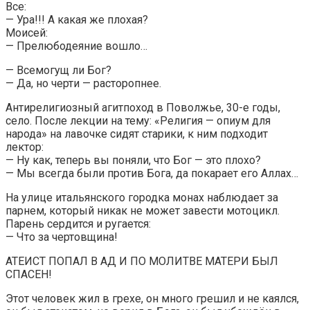
Все:
— Ура!!! А какая же плохая?
Моисей:
— Прелюбодеяние вошло…
— Всемогущ ли Бог?
— Да, но черти — расторопнее.
Антирелигиозный агитпоход в Поволжье, 30-е годы,
село. После лекции на тему: «Религия — опиум для
народа» на лавочке сидят старики, к ним подходит
лектор:
— Ну как, теперь вы поняли, что Бог — это плохо?
— Мы всегда были против Бога, да покарает его Аллах…
На улице итальянского городка монах наблюдает за
парнем, который никак не может завести мотоцикл.
Парень сердится и ругается:
— Что за чертовщина!
АТЕИСТ ПОПАЛ В АД И ПО МОЛИТВЕ МАТЕРИ БЫЛ
СПАСЕН!
Этот человек жил в грехе, он много грешил и не каялся,