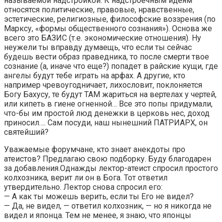
называемой надстройкой. К надстроечным идеям
относятся политические, правовые, нравственные,
эстетические, религиозные, философские воззрения (по
Марксу, «формы общественного сознания»). Основа же
всего это БАЗИС (т.е. экономические отношения). Ну
неужели ты вправду думаещь, что если ты сейчас
будешь вести образ праведника, то после смерти твое
сознание (а, иначе что еще?) попадет в райские кущи, где
ангелы будут тебе играть на арфах. А другие, кто
например чревоугодничает, лихословит, поклоняется
Богу Бахусу, те будут ТАМ жариться на вертелах у чертей,
или кипеть в гиене огненной… Все это попы придумали,
что-бы им простой люд денежки в церковь нес, доход
приносил…. Сам посуди, наш нынешний ПАТРИАРХ, он
святейший?
Уважаемые форумчане, кто знает анекдоты про
атеистов? Предлагаю свою подборку. Буду благодарен
за добавления.Однажды лектор-атеист спросил простого
колхозника, верит ли он в Бога. Тот ответил
утвердительно. Лектор снова спросил его:
— А как ты можешь верить, если ты Его не видел?
— Да, не видел, — ответил колхозник, — но я никогда не
видел и японца. Тем не менее, я знаю, что японцы