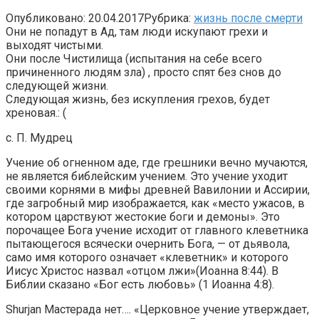
Опубликовано:
20.04.2017
Рубрика:
жизнь после смерти
Они не попадут в Ад, там люди искупают грехи и
выходят чистыми.
Они после Чистилища (испытания на себе всего
причиненного людям зла) , просто спят без снов до
следующей жизни.
Следующая жизнь, без искупления грехов, будет
хреновая.: (
с. П. Мудрец
Учение об огненном аде, где грешники вечно мучаются,
не является библейским учением. Это учение уходит
своими корнями в мифы древней Вавилонии и Ассирии,
где загробный мир изображается, как «место ужасов, в
котором царствуют жестокие боги и демоны». Это
порочащее Бога учение исходит от главного клеветника
пытающегося всячески очернить Бога, — от дьявола,
само имя которого означает «клеветник» и которого
Иисус Христос назвал «отцом лжи»(Иоанна 8:44). В
Библии сказано «Бог есть любовь» (1 Иоанна 4:8).
Shurjan Мастерада нет…. «Церковное учение утверждает,