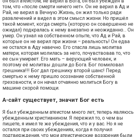
он был атеистом, не верил в Бога, он был убеждён в
том, что «после смерти ничего нет». Он не верил в Ад и
Рай, не верил в Вечную Жизнь, он жил только ради
развлечений и видел в этом смысл жизни. Но пришёл
такой момент, когда смерть (которую он совершенно не
ожидал) подкралась к нему внезапно и неожиданно… Он
умер. Он узнал на собственном опыте, что Ад и Рай, в
которые он не верил при жизни – реальность! Он едва
не остался в Аду навечно. Его спасла лишь молитва
матери, которая молилась за него, почувствовав то, что
ее сын умирает. Его мать – верующий человек, и
поэтому её молитвы дошли до Бога. Бог помиловал
грешника!!! Бог дал грешнику второй шанс! Перед
смертью к нему пришло осознание собственной
греховности, и он начал отчаянно молиться Богу в
машине скорой помощи.
А-сайт существует, значит Бог есть
Я был убежденным атеистом много лет, теперь являюсь
убежденным христианином. Я пережил то, о чем вы
пишете, я имел те же убеждения, что и у вас. Но я не
остался при своих убеждениях, когда я получил
подтверждения, что мои атеистические воззрения были