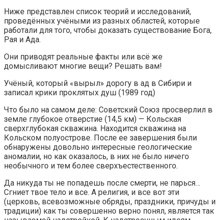
Ниже представлен список теорий и исследований,
проведённых учёными из разных областей, которые
работали для того, чтобы доказать существование Бога,
Рая и Ада.
Они приводят реальные факты или всё же
домысливают многие вещи? Решать вам!
Учёный, который «вырыл» дорогу в ад в Сибири и
записал крики проклятых душ (1989 год)
Что было на самом деле: Советский Союз просверлил в
земле глубокое отверстие (14,5 км) — Кольская
сверхглубокая скважина. Находится скважина на
Кольском полуострове. После ее завершения были
обнаружены довольно интересные геологические
аномалии, но как оказалось, в них не было ничего
необычного и тем более сверхъестественного.
Да никуда ты не попадешь после смерти, не парься…
Сгниет твое тело и все. А религия, и все вот эти
(церковь, всевозможные обряды, праздники, причуды и
традиции) как ты совершенно верно понял, является так