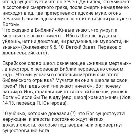
что ад существует и что он вечен. Души тех, кто умирает
в состоянии смертного греха, после смерти немедленно
нисходят в ад, где претерпевают адские муки, огонь
вечный. Главная адская мука состоит в вечной разлуке с
Богом»
Что сказано в Библии? «Живые знают, что умрут, а
мертвые не знают ничего.. . Ибо в Шео ле, куда ты
уйдешь, нет ни действия, ни разуменья, ни мудрости, ни
знанья» (Экклезиаст 9:5, 10, Ветхий Завет. Перевод с
древнееврейского) .
Еврейское слово шеол, означающее «жилище мертвых»
, в некоторых переводах Библии переведено словом
«ад» . Что мы узнаем о состоянии мертвых из этого
библейского отрывка? Мучатся ли они в шеоле за свои
грехи? Нет, ведь они «не знают ничего» . Вот почему
патриарх Иов, страдавший от тяжелой болезни, умолял
Бога: «О если бы Ты в аду [евр. шеол] хранил меня» (Иов
14:13, перевод П. Юнгерова) .
10 учёных, которые доказали (?), что Бог существуетИ
верующие, и атеисты постоянно ждут чётких
доказательств, которые подтвердят или опровергнут
существование Бога.