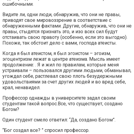
ошибочными.
Видите ли, одни люди, обнаружив, что они не правы,
приводят свое мировоззрение в соответствие с
обнаруженными фактами. Другие, обнаружив, что они не
правы, стыдятся признать это, и изо всех сил будут
отстаивать свою правоту (особенно, если это выгодно).
Похоже, так обстоит дело с вами, господа атеисты.
Когда я был атеистом, я был эгоистом – эгоизм,
эгоцентризм лежат в центре атеизма. Мысль имеет
продолжение: . Я и жил по правилам, которые меня
устраивали – пользовался другими людьми, обманывал,
угождал себе, растлевал свою плоть безудержными
удовольствиями за счет других людей и во вред себе,
крал, ненавидел.
Профессор однажды в университете задал своим
студентам такой вопрос.Все, что существует, создано
Богом?
Один студент смело ответил: “Да, создано Богом”.
“Бог создал все? ” спросил профессор.