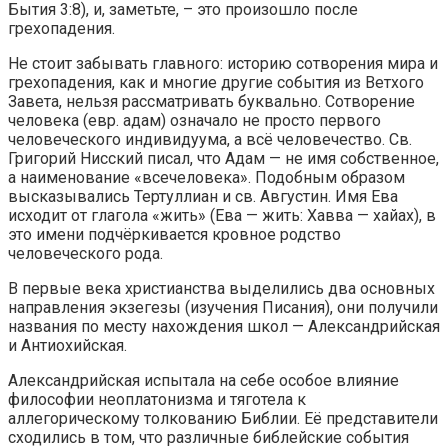
Бытия 3:8), и, заметьте, – это произошло после
грехопадения.
Не стоит забывать главного: историю сотворения мира и
грехопадения, как и многие другие события из Ветхого
Завета, нельзя рассматривать буквально. Сотворение
человека (евр. адам) означало не просто первого
человеческого индивидуума, а всё человечество. Св.
Григорий Нисский писал, что Адам — не имя собственное,
а наименование «всечеловека». Подобным образом
высказывались Тертуллиан и св. Августин. Имя Ева
исходит от глагола «жить» (Ева — жить: Хавва — хайах), в
это имени подчёркивается кровное родство
человеческого рода.
В первые века христианства выделились два основных
направления экзегезы (изучения Писания), они получили
названия по месту нахождения школ — Александрийская
и Антиохийская.
Александрийская испытала на себе особое влияние
философии неоплатонизма и тяготела к
аллегорическому толкованию Библии. Её представители
сходились в том, что различные библейские события