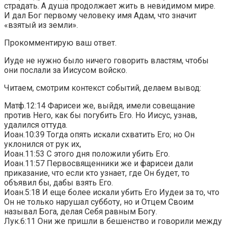
страдать. А душа продолжает жить в невидимом мире.
И дал Бог первому человеку имя Адам, что значит
«взятый из земли».
Прокомментирую ваш ответ.
Иуде не нужно было ничего говорить властям, чтобы
они послали за Иисусом войско.
Читаем, смотрим контекст событий, делаем вывод:
Матф.12:14 Фарисеи же, выйдя, имели совещание
против Него, как бы погубить Его. Но Иисус, узнав,
удалился оттуда.
Иоан.10:39 Тогда опять искали схватить Его; но Он
уклонился от рук их,
Иоан.11:53 С этого дня положили убить Его.
Иоан.11:57 Первосвященники же и фарисеи дали
приказание, что если кто узнает, где Он будет, то
объявил бы, дабы взять Его.
Иоан.5:18 И еще более искали убить Его Иудеи за то, что
Он не только нарушал субботу, но и Отцем Своим
называл Бога, делая Себя равным Богу.
Лук.6:11 Они же пришли в бешенство и говорили между