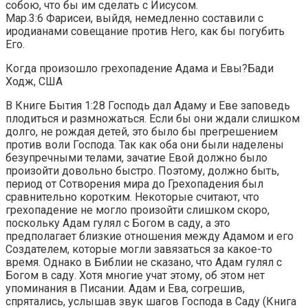
собою, что бы им сделать с Иисусом.
Мар.3:6 Фарисеи, выйдя, немедленно составили с
иродианами совещание против Него, как бы погубить
Его.
Когда произошло грехопадение Адама и Евы?Бади
Ходж, США
В Книге Бытия 1:28 Господь дал Адаму и Еве заповедь
плодиться и размножаться. Если бы они ждали слишком
долго, не рождая детей, это было бы прегрешением
против воли Господа. Так как оба они были наделены
безупречными телами, зачатие Евой должно было
произойти довольно быстро. Поэтому, должно быть,
период от Сотворения мира до Грехопадения был
сравнительно коротким. Некоторые считают, что
грехопадение не могло произойти слишком скоро,
поскольку Адам гулял с Богом в саду, а это
предполагает близкие отношения между Адамом и его
Создателем, которые могли завязаться за какое-то
время. Однако в Библии не сказано, что Адам гулял с
Богом в саду. Хотя многие учат этому, об этом нет
упоминания в Писании. Адам и Ева, согрешив,
спрятались, услышав звук шагов Господа в Саду (Книга