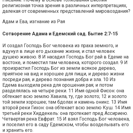
религиозная точка зрения в различных интерпретациях,
далекая от современных представлений мировоздания?
Адам и Ева, изгнание из Рая
Сотворение Адама и Едемский сад. Бытие 2:7-15
И создал Господь Бог человека из праха земного, и
вдунул в лице его дыхание жизни, и стал человек
душею живою. 8 И насадил Господь Бог рай в Едеме на
востоке, и поместил там человека, которого создал. 9 И
произрастил Господь Бог из земли всякое дерево,
приятное на вид и хорошее для пищи, и дерево жизни
посреди рая, и дерево познания добра и зла. 10 Из
Едема выходила река для орошения рая; и потом
разделялась на четыре реки. 11 Имя одной Фисон: она
обтекает всю землю Хавила, ту, где золото; 12 и золото
той земли хорошее; там бдолах и камень оникс. 13 Имя
второй реки Гихон: она обтекает всю землю Куш. 14 Имя
третьей реки Хиддекель: она протекает пред Ассириею.
Четвертая река Евфрат. 15 И взял Господь Бог человека,
и поселил его в саду Едемском, чтобы возделывать его
и хранить его.