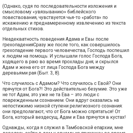
(Однако, судя по последовательности изложения и
смысловому «увязыванию» библейского
повествования, чувствуется чья-то «работа» по
искажению и преднамеренному извлечению из текста
отдельных стихов.
Неадекватность поведения Адама и Евы после
грехопаденияСразу же после того, как совершилось
грехопадение первого человечества, Господь поспешил
к людям на помощь: И услышали голос Господа Бога,
ходящего в раю во время прохлады дня; и скрылся
Адам и жена его от лица Господа Бога между
деревьями рая (Быт. 3, 8).
Что случилось с Адамом? Что случилось с Евой? Они
прячутся от Бога?! Это действительно безумие. Это уже
не тот Адам, это уже не та Ева – это люди с
поврежденным сознанием. Они вдруг оказались на
непостижимо низкой ступени религиозного сознания:
они предполагают, что от Бога можно спрятаться! От
Бога, который вездесущ, Адам и Ева прячутся в кустах!
Однажды, когда я служил в Тамбовской епархии, мне