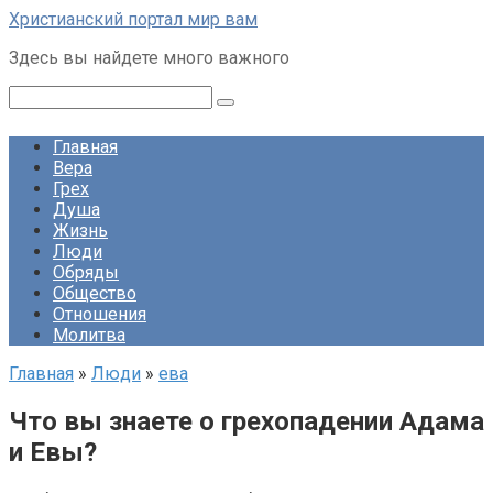
Перейти
Христианский портал мир вам
к
Здесь вы найдете много важного
контенту
Поиск:
Главная
Вера
Грех
Душа
Жизнь
Люди
Обряды
Общество
Отношения
Молитва
Главная
»
Люди
»
ева
Что вы знаете о грехопадении Адама
и Евы?