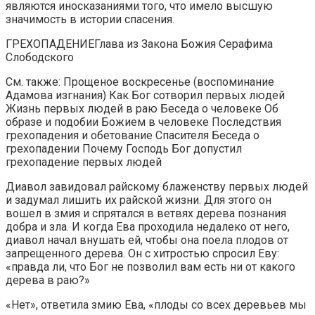
являются иносказаниями того, что имело высшую
значимость в истории спасения.
ГРЕХОПАДЕНИЕГлава из Закона Божия Серафима
Слободского
См. также: Прощеное воскресенье (воспоминание
Адамова изгнания) Как Бог сотворил первых людей
Жизнь первых людей в раю Беседа о человеке Об
образе и подобии Божием в человеке Последствия
грехопадения и обетование Спасителя Беседа о
грехопадении Почему Господь Бог допустил
грехопадение первых людей
Диавол завидовал райскому блаженству первых людей
и задумал лишить их райской жизни. Для этого он
вошел в змия и спрятался в ветвях дерева познания
добра и зла. И когда Ева проходила недалеко от него,
диавол начал внушать ей, чтобы она поела плодов от
запрещенного дерева. Он с хитростью спросил Еву:
«правда ли, что Бог не позволил вам есть ни от какого
дерева в раю?»
«Нет», ответила змию Ева, «плоды со всех деревьев мы