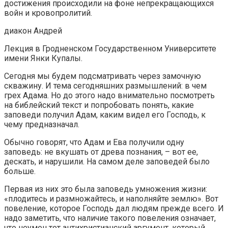
достижения происходили на фоне непрекращающихся
войн и кровопролитий.
диакон Андрей
Лекция в Гродненском Государственном Университете
имени Янки Купалы.
Сегодня мы будем подсматривать через замочную
скважину. И тема сегодняшних размышлений: в чем
грех Адама. Но до этого надо внимательно посмотреть
на библейский текст и попробовать понять, какие
заповеди получил Адам, каким видел его Господь, к
чему предназначал.
Обычно говорят, что Адам и Ева получили одну
заповедь: не вкушать от древа познания, – вот ее,
дескать, и нарушили. На самом деле заповедей было
больше.
Первая из них это была заповедь умножения жизни:
«плодитесь и размножайтесь, и наполняйте землю». Вот
повеление, которое Господь дал людям прежде всего. И
надо заметить, что наличие такого повеления означает,
что неумен тот антихристианский аргумент, который