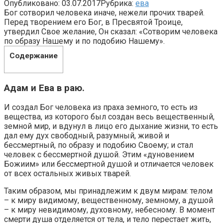
Опубликовано:
03.07.2017
Рубрика:
ева
Бог сотворил человека иначе, нежели прочих тварей.
Перед творением его Бог, в Пресвятой Троице,
утвердил Свое желание, Он сказал: «Сотворим человека
по образу Нашему и по подобию Нашему».
Содержание
Адам и Ева в раю.
И создал Бог человека из праха земного, то есть из
вещества, из которого был создан весь вещественный,
земной мир, и вдунул в лицо его дыхание жизни, то есть
дал ему дух свободный, разумный, живой и
бессмертный, по образу и подобию Своему; и стал
человек с бессмертной душой. Этим «дуновением
Божиим» или бессмертной душой и отличается человек
от всех остальных живых тварей.
Таким образом, мы принадлежим к двум мирам: телом
– к миру видимому, вещественному, земному, а душой
– к миру невидимому, духовному, небесному. В момент
смерти душа отделяется от тела, и тело перестает жить,