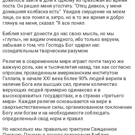
довелось зайти в дом к одному из прихожан во время
поста. Он решил меня угостить: “Отец диакон, у меня
домашняя колбаска есть”. Увидев смущение на моем
лице, он все понял и, хитро, но в то же время и добро
глянув на меня, сказал: “Я все понял.
Библия хочет донести до нас свою мысль, но мы
«глупы», не видим очевидного, ибо только веруем,
забывая о том, что Господь Бог одарил нас
созидательным творческим разумом.
Религия в современном мире играет почти такую же
важную роль, как и тысячелетия назад, так как согласно
опросам, проведенным американским институтом
Гэллапа, в начале XXI века более 90% людей верили в
наличие Бога или высших сил, причем количество
верующих людей примерно одинаково и в
высокоразвитых государствах, и в странах «третьего
мира». Каждая религия основывается на вере в
сверхъестественные силы, организованном поклонении
Богу или богам и на необходимости соблюдать
определенный свод норм и правил.
Но насколько мы правильно трактуем Священное
Писание. Почему в основе толкования Библии