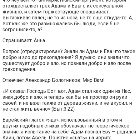
отождествляет грех Адама и Евы с их сексуальной
жизнью, и затем торжествующе спрашивает,
вытаскивая палец не то из носа, не то еще откуда-то: А,
вот как же это размножались бы люди, если б не
согрешили-то, а?
Спрашивает: Анна
Вопрос (отредактирован): Знали ли Адам и Ева что такое
добро и зло до грехопадения? Я думаю, они знали что
существует добро и зло, но познали добро и зло после
грехопадения.
Отвечает Александр Болотников: Мир Вам!
«И сказал Господь Бог: вот, Адам стал как один из Нас,
зная добро и зло; и теперь как бы не простер он руки
своей, и не взял также от дерева жизни, и не вкусил, и
не стал жить вечно» (Быт.3:22).
Еврейский глагол «яда», использованный в этом и
других подобных стихах обозначает не теоретическое
знание, а испытание на себе. Адам познал Еву — родился
Каин, потом Авель. Понятие «знать» на иврите