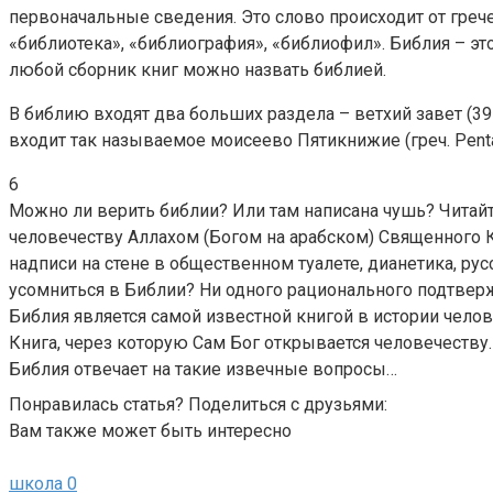
первоначальные сведения. Это слово происходит от грече
«библиотека», «библиография», «библиофил». Библия – э
любой сборник книг можно назвать библией.
В библию входят два больших раздела – ветхий завет (39
входит так называемое моисеево Пятикнижие (греч. Penta
6
Можно ли верить библии? Или там написана чушь? Читайт
человечеству Аллахом (Богом на арабском) Священного К
надписи на стене в общественном туалете, дианетика, ру
усомниться в Библии? Ни одного рационального подтверж
Библия является самой известной книгой в истории челов
Книга, через которую Сам Бог открывается человечеству
Библия отвечает на такие извечные вопросы…
Понравилась статья? Поделиться с друзьями:
Вам также может быть интересно
школа
0