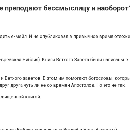
оле преподают бессмыслицу и наоборот
дить е-мейл. И не опубликовал в привычное время отложе
ейская Библия). Книги Ветхого Завета были написаны в пер
о и Ветхого заветов. В этом им помогают богословы, котор
уг друга чуть ли не со времен Апостолов. Но это не так.
 священной книгой.
уединая Библия, содержащая Ветхий и Новый заветы);