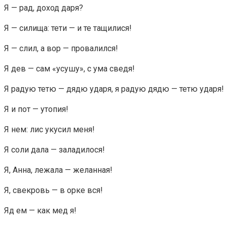
Я — рад, доход даря?
Я — силища: тети — и те тащилися!
Я — слил, а вор — провалился!
Я дев — сам «усушу», с ума сведя!
Я радую тетю — дядю ударя, я радую дядю — тетю ударя!
Я и пот — утопия!
Я нем: лис укусил меня!
Я соли дала — заладилося!
Я, Анна, лежала — желанная!
Я, свекровь — в орке вся!
Яд ем — как мед я!