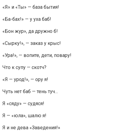
«Я» и «Ты» — база бытия!
«Ба-бах!» — у уха баб!
«Бон жур», да дружно б!
«Сырку!», — заказ у крыс!
«Ура!», — вопите, дети, повару!
Что к супу — скотч?
«Я — урод!», — ору я!
Чуть нет баб — тень туч…
Я «сяду» — судяся!
Я — «юла», шалю я!
Я и не дева «Заведения!»