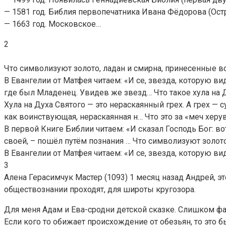
— 1581 год. Библия первопечатника Ивана Фёдорова (Ост
— 1663 год. Московское…
2
Что символизуют золото, ладан и смирна, принесенные 
В Евангелии от Матфея читаем: «И се, звезда, которую в
где был Младенец. Увидев же звезд… Что такое хула на 
Хула на Духа Святого — это нераскаянный грех. А грех — 
как воинствующая, нераскаянная н… Что это за «меч херу
В первой Книге Библии читаем: «И сказал Господь Бог: вот
своей, – пошёл путём познания … Что символизуют золот
В Евангелии от Матфея читаем: «И се, звезда, которую в
3
Алена Герасимчук Мастер (1093) 1 месяц назад Андрей, э
обществознании проходят, для широты кругозора.
Для меня Адам и Ева-сродни детской сказке. Слишком фа
Если кого то обижает происхождение от обезьян, то это