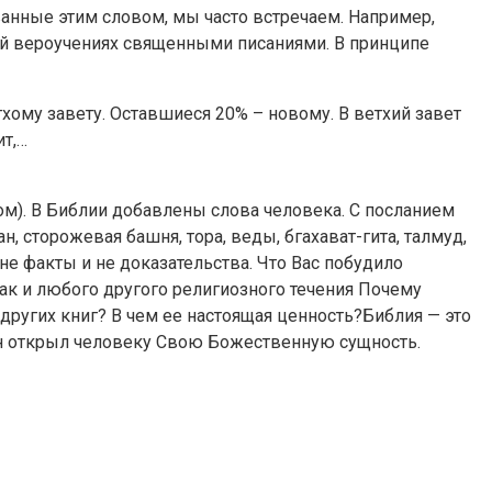
ованные этим словом, мы часто встречаем. Например,
кой вероучениях священными писаниями. В принципе
тхому завету. Оставшиеся 20% – новому. В ветхий завет
ит,…
ом). В Библии добавлены слова человека. С посланием
 сторожевая башня, тора, веды, бгахават-гита, талмуд,
не факты и не доказательства. Что Вас побудило
ак и любого другого религиозного течения Почему
 других книг? В чем ее настоящая ценность?Библия — это
 Он открыл человеку Свою Божественную сущность.