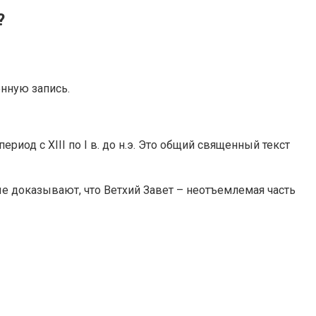
?
нную запись.
иод с XIII по I в. до н.э. Это общий священный текст
ые доказывают, что Ветхий Завет – неотъемлемая часть