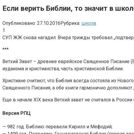
Если верить Библии, то значит в шк
Опубликовано:
27.10.2016
Рубрика:
школа
1
СУП ЖЖ снова нагадил. Вчера трижды требовал „подтвер
***
Ветхий Завет – древнее еврейское Священное Писание (Евр
иудаизма и христианства, часть христианской Библии.
Христиане считают, что Библия всегда состояла из Новог
Священного Писания, а обе книги гармонично дополняют др
Еще в начале XIX века Ветхий завет не считался в России
Версия РПЦ
— 982 год. Библию перевели Кирилл и Мефодий;
— 1499 год. Появилась Геннадиевская Библия (первая дв