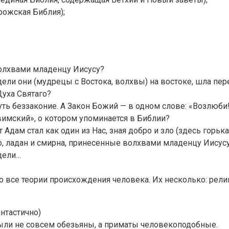
рожская Библия);
волхвами младенцу Иисусу?
идели они (мудрецы с Востока, волхвы) на востоке, шла пе
Духа Святаго?
суть беззаконие. А Закон Божий — в одном слове: «Возлюби!
вимский», о котором упоминается в Библии?
 Адам стал как один из Нас, зная добро и зло (здесь горьк
о, ладан и смирна, принесенные волхвами младенцу Иисус
идели…
то все теории происхождения человека. Их несколько: рели
нтастично)
 были не совсем обезьяны, а приматы человекоподобные.