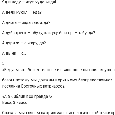
Яд и воду — чтут, чудо видя!
А дело кукол — еда?
А диета — зада затеи, да?
А дуба треск — обуху, как уху боксер, — табу, да?
А дури ж — с жиру, да?
А дыни — с…
5
«Веруем, что божественное и священное писание внушен
богом, потому мы должны верить ему безпрекословно»
послание Восточных патриархов
«А в библии всё правда?»
Вика, 3 класс
Сначала мы глянем на христианство с логической точки зр