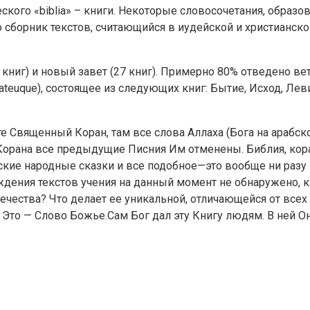
ского «biblia» – книги. Некоторые словосочетания, образ
то сборник текстов, считающийся в иудейской и христианс
 книг) и новый завет (27 книг). Примерно 80% отведено ве
teuque), состоящее из следующих книг: Бытие, Исход, Лев
е Священный Коран, там все слова Аллаха (Бога на арабск
орана все предыдущие Писния Им отменены. Библия, коран,
сские народные сказки и все подобное—это вообще ни разу 
дения текстов учения на данный момент не обнаружено, к
ечества? Что делает ее уникальной, отличающейся от всех
. Это — Слово Божье.Сам Бог дал эту Книгу людям. В ней