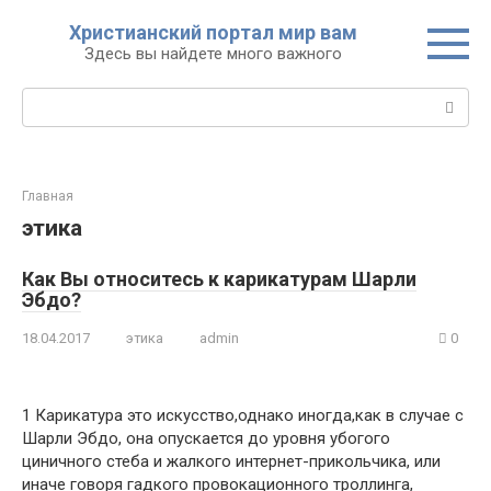
Перейти
Христианский портал мир вам
к
Здесь вы найдете много важного
контенту
Поиск:
Главная
этика
Как Вы относитесь к карикатурам Шарли
Эбдо?
18.04.2017
этика
admin
0
1 Карикатура это искусство,однако иногда,как в случае с
Шарли Эбдо, она опускается до уровня убогого
циничного стеба и жалкого интернет-прикольчика, или
иначе говоря гадкого провокационного троллинга,