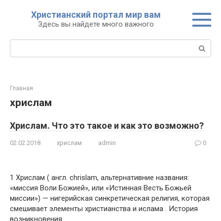
Перейти
Христианский портал мир вам
к
Здесь вы найдете много важного
контенту
Поиск:
Главная
хрислам
Хрислам. Что это такое и как это возможно?
02.02.2018
хрислам
admin
0
1 Хрислам ( англ. chrislam, aльтернативние названия:
«миссия Воли Божией», или «Истинная Весть Божьей
миссии») — нигерийская синкретическая религия, которая
смешивает элементы христианства и ислама . История
возникновения