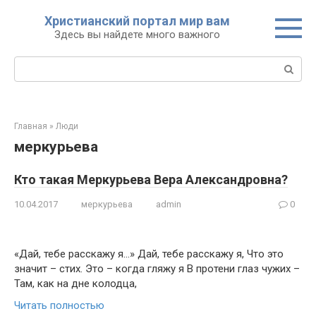
Перейти
Христианский портал мир вам
к
Здесь вы найдете много важного
контенту
Поиск:
Главная
»
Люди
меркурьева
Кто такая Меркурьева Вера Александровна?
10.04.2017
меркурьева
admin
0
«Дай, тебе расскажу я…» Дай, тебе расскажу я, Что это
значит – стих. Это – когда гляжу я В протени глаз чужих –
Там, как на дне колодца,
Читать полностью