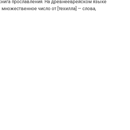
 книга прославления. На древнееврейском языке
о множественное число от [техилла] — слова,