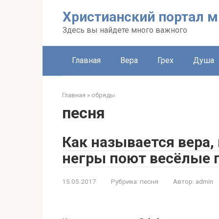
Перейти
Христианский портал м
к
контенту
Здесь вы найдете много важного
Главная
Вера
Грех
Душа
Главная
»
обряды
песня
Как называется вера,
негры поют весёлые 
15.05.2017
Рубрика:
песня
Автор:
admin