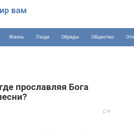
ир вам
Жизнь
Люди
Обряды
Общество
От
 где прославляя Бога
песни?
0