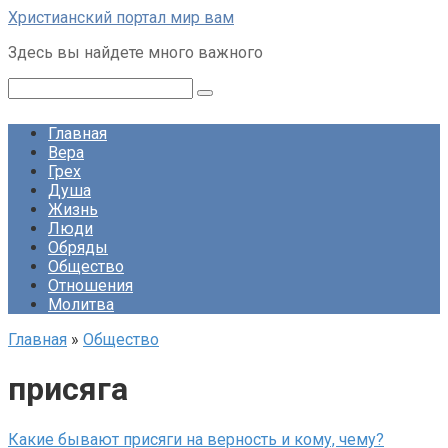
Перейти
Христианский портал мир вам
к
Здесь вы найдете много важного
контенту
Поиск:
Главная
Вера
Грех
Душа
Жизнь
Люди
Обряды
Общество
Отношения
Молитва
Главная
»
Общество
присяга
Какие бывают присяги на верность и кому, чему?