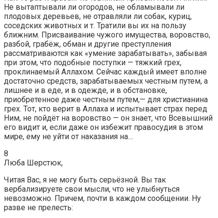
Не вытаптывали ли огородов, не обламывали ли
плодовых деревьев, не отравляли ли собак, куриц,
соседских животных и т. Тратили вы их на пользу
ближним. Присваивание чужого имущества, воровство,
разбой, грабёж, обман и другие преступления
рассматриваются как «умение зарабатывать», забывая
при этом, что подобные поступки — тяжкий грех,
проклинаемый Аллахом. Сейчас каждый имеет вполне
достаточно средств, зарабатываемых честным путем, а
лишнее и в еде, и в одежде, и в обстановке,
приобретенное даже честным путем,— для христианина
грех. Тот, кто верит в Аллаха и испытывает страх перед
Ним, не пойдёт на воровство — он знает, что Всевышний
его видит и, если даже он избежит правосудия в этом
мире, ему не уйти от наказания на…
8
Люба Шерстюк,
Читая Вас, я не могу быть серьёзной. Вы так
вербализируете свои мысли, что не улыбнуться
невозможно. Причем, почти в каждом сообщении. Ну
разве не прелесть: