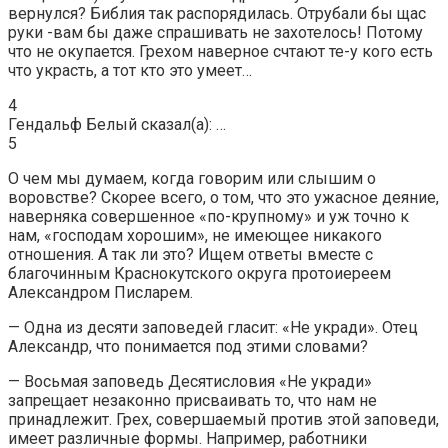
вернулся? Библия так распорядилась. Отрубали бы щас
руки -вам бы даже спрашивать не захотелось! Потому
что не окупается. Грехом наверное счтают те-у кого есть
что украсть, а тот кто это умеет…
4
Гендальф Белый сказал(а): …
5
О чем мы думаем, когда говорим или слышим о
воровстве? Скорее всего, о том, что это ужасное деяние,
наверняка совершенное «по-крупному» и уж точно к
нам, «господам хорошим», не имеющее никакого
отношения. А так ли это? Ищем ответы вместе с
благочинным Краснокутского округа протоиереем
Александром Писларем.
— Одна из десяти заповедей гласит: «Не укради». Отец
Александр, что понимается под этими словами?
— Восьмая заповедь Десятисловия «Не укради»
запрещает незаконно присваивать то, что нам не
принадлежит. Грех, совершаемый против этой заповеди,
имеет различные формы. Например, работники