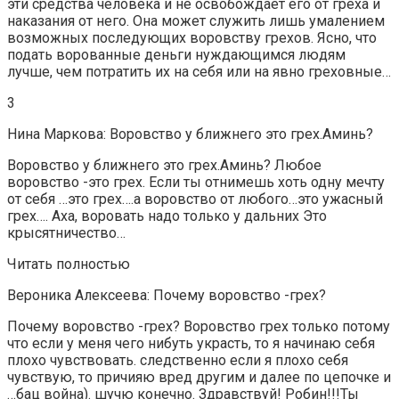
эти средства человека и не освобождает его от греха и
наказания от него. Она может служить лишь умалением
возможных последующих воровству грехов. Ясно, что
подать ворованные деньги нуждающимся людям
лучше, чем потратить их на себя или на явно греховные…
3
Нина Маркова: Воровство у ближнего это грех.Аминь?
Воровство у ближнего это грех.Аминь? Любое
воровство -это грех. Если ты отнимешь хоть одну мечту
от себя …это грех….а воровство от любого…это ужасный
грех…. Аха, воровать надо только у дальних Это
крысятничество…
Читать полностью
Вероника Алексеева: Почему воровство -грех?
Почему воровство -грех? Воровство грех только потому
что если у меня чего нибуть украсть, то я начинаю себя
плохо чувствовать. следственно если я плохо себя
чувствую, то причияю вред другим и далее по цепочке и
…бац война). шучю конечно. Здравствуй! Робин!!!Ты