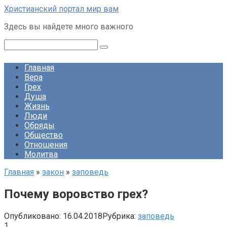
Перейти
Христианский портал мир вам
к
Здесь вы найдете много важного
контенту
Поиск:
Главная
Вера
Грех
Душа
Жизнь
Люди
Обряды
Общество
Отношения
Молитва
Главная
»
закон
»
заповедь
Почему воровство грех?
Опубликовано:
16.04.2018
Рубрика:
заповедь
1