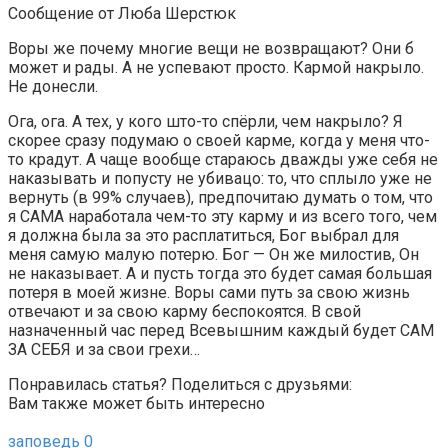
Сообщение от Люба Шерстюк
Воры же почему многие вещи не возвращают? Они б
может и рады. А не успевают просто. Кармой накрыло.
Не донесли.
Ога, ога. А тех, у кого што-то спёрли, чем накрыло? Я
скорее сразу подумаю о своей карме, когда у меня что-
то крадут. А чаще вообще стараюсь дважды уже себя не
наказывать и попусту не убивацо: то, что сплыло уже не
вернуть (в 99% случаев), предпочитаю думать о том, что
я САМА наработала чем-то эту карму и из всего того, чем
я должна была за это расплатиться, Бог выбрал для
меня самую малую потерю. Бог — Он же милостив, Он
не наказывает. А и пусть тогда это будет самая большая
потеря в моей жизне. Воры сами путь за свою жизнь
отвечают и за свою карму беспокоятся. В свой
назначенный час перед Всевышним каждый будет САМ
ЗА СЕБЯ и за свои грехи…
Понравилась статья? Поделиться с друзьями:
Вам также может быть интересно
заповедь
0