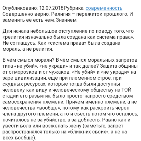
Опубликовано:
12.07.2018
Рубрика:
современность
Совершенно верно. Религия – пережиток прошлого. И
заменить её есть чем. Знанием.
Для начала небольшое отступление по поводу того, что
«религия изначально была создана как система права».
Не соглашусь. Как «система права» была создана
мораль, а не религия.
В чём смысл морали? В чём смысл моральных запретов
типа «не убий», «не укради» и так далее? Защита общины
от отморозков и от чужаков. «Не убий» и «не укради» на
заре цивилизации, ещё при племенном строе, при
скудных ресурсах, которые тогда были доступны
человеку как виду и человеческому обществу на ТОЙ
стадии его развития, было просто-напросто средством
самосохранения племени. Причём именно племени, а не
человечества «вообще», потому как раскроить череп
члена другого племени, а то и съесть потом что осталось,
почиталось не за убийство, а за доблесть. Равно как и
увести вола или возжелать жену (заметьте, запрет
распространялся только на «ближних своих», а не на
всех вообще).