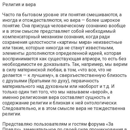
Религия и вера
Часто па бытовом уровне эти понятия смешиваются, а
иногда и отождествляются, но вера — более широкое
понятие. Она присуща человеческому сознанию вообще
и в этом смысле представляет собой необходимый
компенсаторный механизм сознания, когда ради
сохранения целостности «картины мира» неизвестные
или такие, которые никогда не станут известными,
элементы дополняются определенной идеей, которая
воспринимается как существующая априори, то есть без
необходимости ее доказывать. Так, например, мы верим
в силу материнской любви, в том, «что все, что не
делается — к лучшему», в сверхъестественную близость
с друзьями (братьями по духу), первичность
материального над духовным или наоборот и т.д. И
только один тип того, что мы называем «верой», а
именно религиозная вера составляет сущность и
содержание религии и близкая к ней онтологически.
Следовательно, и в этом смысле вера не тождественна
религии.
Представляю пользователям и гостям форума «За
Правду», замечательное по своей силе проникновения в