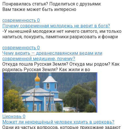
Понравилась статья? Поделиться с друзьями:
Вам также может быть интересно
современность
0
Почему современная молодежь не верит в бога?
-У нынешней молодежи нет ничего святого, им только
напиться, покурить, памятники разрисовать и фонари
современность
0
Чему верить — древнеславянским ведам или
современной медицине, почему?
Откуда пошла Русская Земля? Откуда мы родом? Как
родилась Русская Земля? Как жили и во
Церковь
0
Может ли некрещёный человек ходить в церковь?
Одни из частых вопросов, которые прихожане задают