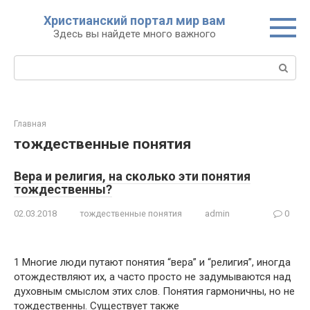
Перейти
Христианский портал мир вам
к
Здесь вы найдете много важного
контенту
Поиск:
Главная
тождественные понятия
Вера и религия, на сколько эти понятия
тождественны?
02.03.2018
тождественные понятия
admin
0
1 Многие люди путают понятия “вера” и “религия”, иногда
отождествляют их, а часто просто не задумываются над
духовным смыслом этих слов. Понятия гармоничны, но не
тождественны. Существует также