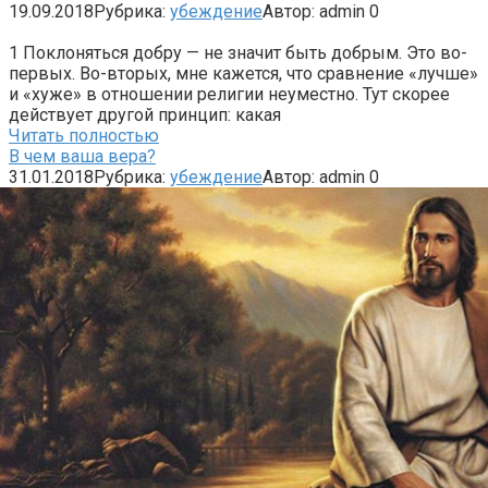
19.09.2018
Рубрика:
убеждение
Автор:
admin
0
1 Поклоняться добру — не значит быть добрым. Это во-
первых. Во-вторых, мне кажется, что сравнение «лучше»
и «хуже» в отношении религии неуместно. Тут скорее
действует другой принцип: какая
Читать полностью
В чем ваша вера?
31.01.2018
Рубрика:
убеждение
Автор:
admin
0