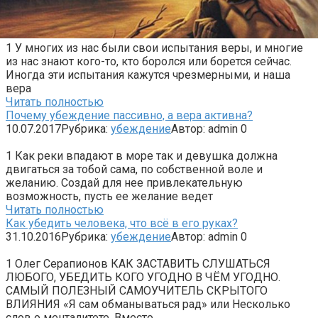
1 У многих из нас были свои испытания веры, и многие
из нас знают кого-то, кто боролся или борется сейчас.
Иногда эти испытания кажутся чрезмерными, и наша
вера
Читать полностью
Почему убеждение пассивно, а вера активна?
10.07.2017
Рубрика:
убеждение
Автор:
admin
0
1 Как реки впадают в море так и девушка должна
двигаться за тобой сама, по собственной воле и
желанию. Создай для нее привлекательную
возможность, пусть ее желание ведет
Читать полностью
Как убедить человека, что всё в его руках?
31.10.2016
Рубрика:
убеждение
Автор:
admin
0
1 Олег Серапионов КАК ЗАСТАВИТЬ СЛУШАТЬСЯ
ЛЮБОГО, УБЕДИТЬ КОГО УГОДНО В ЧЁМ УГОДНО.
САМЫЙ ПОЛЕЗНЫЙ САМОУЧИТЕЛЬ СКРЫТОГО
ВЛИЯНИЯ «Я сам обманываться рад» или Несколько
слов о менталитете. Вместо