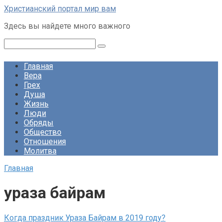
Перейти
Христианский портал мир вам
к
Здесь вы найдете много важного
контенту
Поиск:
Главная
Вера
Грех
Душа
Жизнь
Люди
Обряды
Общество
Отношения
Молитва
Главная
ураза байрам
Когда праздник Ураза Байрам в 2019 году?