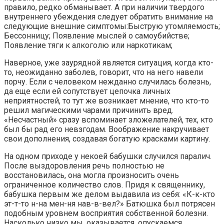
правило, редко обманывает. А при наличии твердого
внутреннего убеждения следует обратить внимание на
следующие внешние симптомы:Быструю утомляемость;
Бессонницу; Появление мыслей о самоубийстве;
Появление тяги к алкоголю или наркотикам;
Наверное, уже заурядной является ситуация, когда кто-
то, неожиданно заболев, говорит, что на него навели
порчу. Если с человеком нежданно случилась болезнь,
да еще если ей сопутствует цепочка личных
неприятностей, то тут же возникает мнение, что кто-то
решил магическими чарами причинить вред.
«Несчастный» сразу вспоминает зложелателей, тех, кто
был бы рад его невзгодам. Воображение накручивает
свои дополнения, создавая богатую красками картину.
На одном приходе у некоей бабушки случился паралич.
После выздоровления речь полностью не
восстановилась, она могла произносить очень
ограниченное количество слов. Придя к священнику,
бабушка первым же делом выдавила из себя: «К-к-кто
эт-т-то н-на мен-ня нав-в-вел?» Батюшка был потрясен
подобным уровнем восприятия собственной болезни.
Насколько низко мы, оказывается, опускаемся,