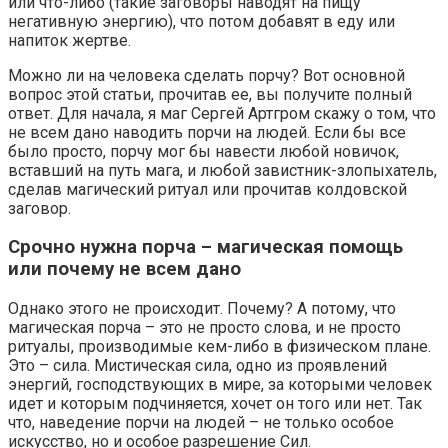
или что-либо (такие заговоры наводят на пищу
негативную энергию), что потом добавят в еду или
напиток жертве.
Можно ли на человека сделать порчу? Вот основной
вопрос этой статьи, прочитав ее, вы получите полный
ответ. Для начала, я маг Сергей Артгром скажу о том, что
не всем дано наводить порчи на людей. Если бы все
было просто, порчу мог бы навести любой новичок,
вставший на путь мага, и любой завистник-злопыхатель,
сделав магический ритуал или прочитав колдовской
заговор.
Срочно нужна порча – магическая помощь
или почему не всем дано
Однако этого не происходит. Почему? А потому, что
магическая порча – это не просто слова, и не просто
ритуалы, производимые кем-либо в физическом плане.
Это – сила. Мистическая сила, одно из проявлений
энергий, господствующих в мире, за которыми человек
идет и которым подчиняется, хочет он того или нет. Так
что, наведение порчи на людей – не только особое
искусство, но и особое разрешение Сил.