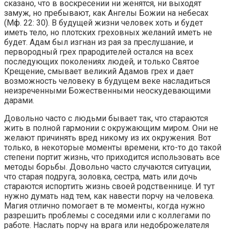
сказано, что в воскресении ни женятся, ни выходят
замуж, но пребывают, как Ангелы Божии на небесах
(Мф. 22: 30). В будущей жизни человек хоть и будет
иметь тело, но плотских греховных желаний иметь не
будет. Адам был изгнан из рая за преслушание, и
первородный грех прародителей остался на всех
последующих поколениях людей, и только Святое
Крещение, смывает великий Адамов грех и дает
возможность человеку в будущем веке насладиться
неизреченными Божественными неоскудевающими
дарами.
Довольно часто с людьми бывает так, что стараются
жить в полной гармонии с окружающим миром. Они не
желают причинять вред никому из их окружения. Вот
только, в некоторые моменты времени, кто-то до такой
степени портит жизнь, что приходится использовать все
методы борьбы. Довольно часто случаются ситуации,
что старая подруга, золовка, сестра, мать или дочь
стараются испортить жизнь своей родственнице. И тут
нужно думать над тем, как навести порчу на человека.
Магия отлично помогает в те моменты, когда нужно
разрешить проблемы с соседями или с коллегами по
работе. Наслать порчу на врага или недоброжелателя