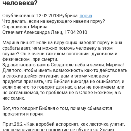
человека?
Опубликовано:
12.02.2018
Рубрика:
порча
Что делать, если на верующего навели порчу?
Спрашивает Марина
Отвечает Александра Ланц, 17.04.2010
Марина пишет: Если на верующих наводят порчу и она
срабатывает, чем можно помочь человеку в этом
случае? Он в очень тяжелом состоянии…духовном и
физическом…при смерти.
Здравствовать вам в Создателе неба и земли, Марина!
Для того, чтобы иметь возможность как-то действовать
в сложившейся ситуации, вам и этому человеку
придётся признать, что Библия никогда не ошибается, и
если она что-то говорит для нас, а мы не понимаем или
не соглашаемся, то проблема не в Слове Божием, а в
нас самих.
Вот, что говорит Библия о том, почему сбываются
проклятия и порчи:
Прит.26:2 «Как воробей вспорхнет, как ласточка улетит,
так незаслуженное проклятие не сбудется». Значит,