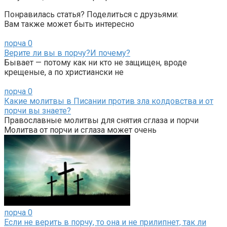
Понравилась статья? Поделиться с друзьями:
Вам также может быть интересно
порча
0
Верите ли вы в порчу?И почему?
Бывает — потому как ни кто не защищен, вроде
крещеные, а по христиански не
порча
0
Какие молитвы в Писании против зла колдовства и от
порчи вы знаете?
Православные молитвы для снятия сглаза и порчи
Молитва от порчи и сглаза может очень
порча
0
Если не верить в порчу, то она и не прилипнет, так ли