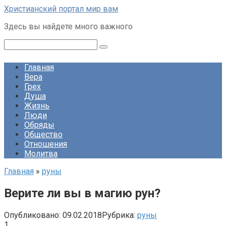
Перейти
Христианский портал мир вам
к
Здесь вы найдете много важного
контенту
Поиск:
Главная
Вера
Грех
Душа
Жизнь
Люди
Обряды
Общество
Отношения
Молитва
Главная
»
руны
Верите ли вы в магию рун?
Опубликовано:
09.02.2018
Рубрика:
руны
1