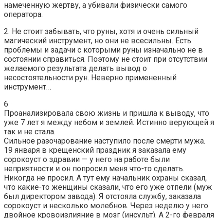
намеченную жертву, а убивали физически самого
оператора.
2. Не стоит забывать, что руны, хотя и очень сильный
магический инструмент, но они не всесильны. Есть
проблемы и задачи с которыми руны изначально не в
состоянии справиться. Поэтому не стоит при отсутствии
желаемого результата делать вывод о
несостоятельности рун. Неверно примененный
инструмент…
6
Проанализировала свою жизнь и пришла к выводу, что
уже 7 лет я между небом и землей. Истинно верующей я
так и не стала.
Сильное разочарование наступило после смерти мужа.
19 января в крещенский праздник я заказала ему
сорокоуст о здравии — у него на работе были
неприятности и он попросил меня что-то сделать.
Никогда не просил. А тут ему начальник охраны сказал,
что какие-то женщины сказали, что его уже отпели (муж
был директором завода). Я отстояла службу, заказала
сорокоуст и несколько молебнов. Через неделю у него
двойное кровоизлияние в мозг (инсульт). А 2-го февраля