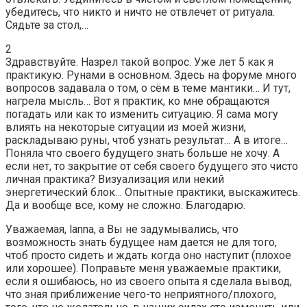
убедитесь, что никто и ничто не отвлечет от ритуала.
Сядьте за стол,…
2
Здравствуйте. Назрел такой вопрос. Уже лет 5 как я
практикую. Рунами в основном. Здесь на форуме много
вопросов задавала о том, о сём в теме мантики… И тут,
нагрела мысль… Вот я практик, ко мне обращаются
погадать или как то изменить ситуацию. Я сама могу
влиять на некоторые ситуации из моей жизни,
раскладываю руны, чтоб узнать результат… А в итоге…
Поняла что своего будущего знать больше не хочу. А
если нет, то закрытие от себя своего будущего это чисто
личная практика? Визуализация или некий
энергетический блок… Опытные практики, выскажитесь.
Да и вообще все, кому не сложно. Благодарю.
Уважаемая, lanna, а Вы не задумывались, что
возможность знать будущее нам дается не для того,
чтоб просто сидеть и ждать когда оно наступит (плохое
или хорошее). Поправьте меня уважаемые практики,
если я ошибаюсь, но из своего опыта я сделала вывод,
что зная приближение чего-то неприятного/плохого,