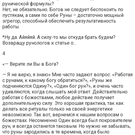
рунической формулы?
Нет, не обязательно. Богов не следует беспокоить по
пустякам, а сами по себе Руны – достаточно мощный
эгрегор, способный обеспечить результативность
работы.
*Ну да. Айяйяй. А силу-то мы откуда брать будем?
Возвращу рунологов к статье о…
4
«— Верите ли Вы в Бога?
— Я не верю, я знаю» Мне часто задают вопрос: «Работая
с рунами, к какому богу обратиться?», «Руны же
подчиняются Одину?», «Один бог рун?», и очень часто
удивляются, когда слышать мой ответ. Действительно
работая с божествами, любое действие получает
дополнительную силу. Это хорошая практика, так как
делать все ритуалы только на своей энергетике
невозможно. Так вот, вернемся к нашим вопросам о
божествах. Несомненно Один всегда был покровителем
рун, и всегда останется таковым. Но нужно не забывать,
что руны зародились в те времена, когда было