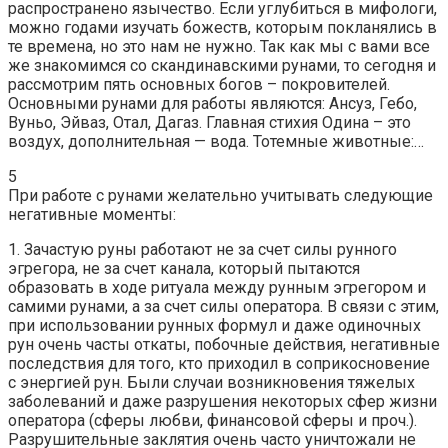
распространено язычество. Если углубиться в мифологи,
можно годами изучать божеств, которым покланялись в
те времена, но это нам не нужно. Так как мы с вами все
же знакомимся со скандинавскими рунами, то сегодня и
рассмотрим пять основных богов – покровителей.
Основными рунами для работы являются: Ансуз, Гебо,
Вуньо, Эйваз, Отал, Дагаз. Главная стихия Одина – это
воздух, дополнительная — вода. Тотемные животные:…
5
При работе с рунами желательно учитывать следующие
негативные моменты:
1. Зачастую руны работают не за счет силы рунного
эгрегора, не за счет канала, который пытаются
образовать в ходе ритуала между рунным эгрегором и
самими рунами, а за счет силы оператора. В связи с этим,
при использовании рунных формул и даже одиночных
рун очень часты откаты, побочные действия, негативные
последствия для того, кто приходил в соприкосновение
с энергией рун. Были случаи возникновения тяжелых
заболеваний и даже разрушения некоторых сфер жизни
оператора (сферы любви, финансовой сферы и проч.).
Разрушительные заклятия очень часто уничтожали не