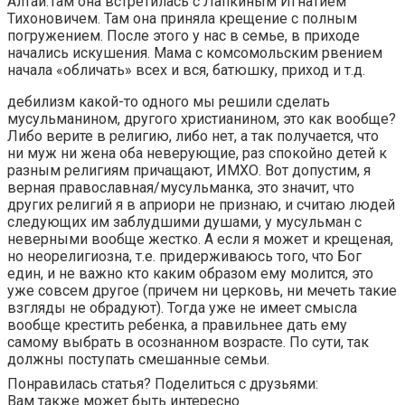
Алтай.Там она встретилась с Лапкиным Игнатием
Тихоновичем. Там она приняла крещение с полным
погружением. После этого у нас в семье, в приходе
начались искушения. Мама с комсомольским рвением
начала «обличать» всех и вся, батюшку, приход и т.д.
дебилизм какой-то одного мы решили сделать
мусульманином, другого христианином, это как вообще?
Либо верите в религию, либо нет, а так получается, что
ни муж ни жена оба неверующие, раз спокойно детей к
разным религиям причащают, ИМХО. Вот допустим, я
верная православная/мусульманка, это значит, что
других религий я в априори не признаю, и считаю людей
следующих им заблудшими душами, у мусульман с
неверными вообще жестко. А если я может и крещеная,
но неорелигиозна, т.е. придерживаюсь того, что Бог
един, и не важно кто каким образом ему молится, это
уже совсем другое (причем ни церковь, ни мечеть такие
взгляды не обрадуют). Тогда уже не имеет смысла
вообще крестить ребенка, а правильнее дать ему
самому выбрать в осознанном возрасте. По сути, так
должны поступать смешанные семьи.
Понравилась статья? Поделиться с друзьями:
Вам также может быть интересно