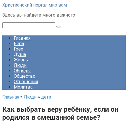
Перейти
Христианский портал мир вам
к
Здесь вы найдете много важного
контенту
Поиск:
Главная
Вера
Грех
Душа
Жизнь
Люди
Обряды
Общество
Отношения
Молитва
Главная
»
Люди
»
дети
Как выбрать веру ребёнку, если он
родился в смешанной семье?