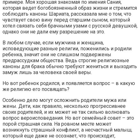
примере. Моя хорошая знакомая по имения Сания,
которая ведет богобоязненный образ жизни и стремится
соблюдать каноны Шариата, рассказала мне о том, что
чувствует свою вину перед старшим сыном, который
хотел связать себя брачными узами с русской девушкой,
однако они не дали ему разрешение на это.
В любом случае, если мужчина и женщина,
исповедующие разные религии, поженились и родили
ребенка, значит они не слишком подвержены
предрассудкам общества. Ведь строгие религиозные
каноны для брака обычно требуют жениться и выходить
замуж лишь за человека своей веры.
Но вот ребенок родился, и появляется вопрос – в какую
же религию его посвящать?
Особенно дело могут осложнить родители мужа или
жены. Дети, как правило, несколько прогрессивнее
своих родителей, и их может не так сильно волновать
вопрос вероисповедания. Но вот семейный совет – это
порой страшная сила. На ровном месте может
возникнуть страшный конфликт, а несчастный малыш,
который еще даже не осознает, что происходит,