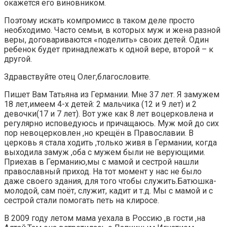
окажется его виновником.
Поэтому искать компромисс в таком деле просто
необходимо. Часто семьи, в которых муж и жена разной
веры, договариваются «поделить» своих детей. Один
ребенок будет принадлежать к одной вере, второй – к
другой.
Здравствуйте отец Олег,благословите.
Пишет Вам Татьяна из Германии. Мне 37 лет. Я замужем
18 лет,имеем 4-х детей: 2 мальчика (12 и 9 лет) и 2
девочки(17 и 7 лет). Вот уже как 8 лет воцерковлена и
регулярно исповедуюсь и причащаюсь. Муж мой до сих
пор невоцерковлен ,но крещён в Православии. В
церковь я стала ходить ,только живя в Германии, когда
выходила замуж ,оба с мужем были не верующими.
Приехав в Германию,мы с мамой и сестрой нашли
православный приход. На тот момент у нас не было
даже своего здания, для того чтобы служить.Батюшка-
молодой, сам поёт, служит, кадит и т.д. Мы с мамой и с
сестрой стали помогать петь на клиросе.
В 2009 году летом мама уехала в Россию ,в гости ,на