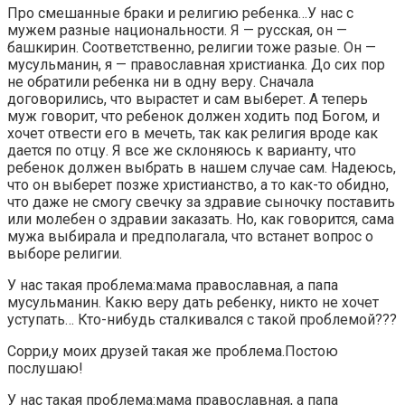
Про смешанные браки и религию ребенка…У нас с
мужем разные национальности. Я — русская, он —
башкирин. Соответственно, религии тоже разые. Он —
мусульманин, я — православная христианка. До сих пор
не обратили ребенка ни в одну веру. Сначала
договорились, что вырастет и сам выберет. А теперь
муж говорит, что ребенок должен ходить под Богом, и
хочет отвести его в мечеть, так как религия вроде как
дается по отцу. Я все же склоняюсь к варианту, что
ребенок должен выбрать в нашем случае сам. Надеюсь,
что он выберет позже христианство, а то как-то обидно,
что даже не смогу свечку за здравие сыночку поставить
или молебен о здравии заказать. Но, как говорится, сама
мужа выбирала и предполагала, что встанет вопрос о
выборе религии.
У нас такая проблема:мама православная, а папа
мусульманин. Какю веру дать ребенку, никто не хочет
уступать… Кто-нибудь сталкивался с такой проблемой???
Сорри,у моих друзей такая же проблема.Постою
послушаю!
У нас такая проблема:мама православная, а папа