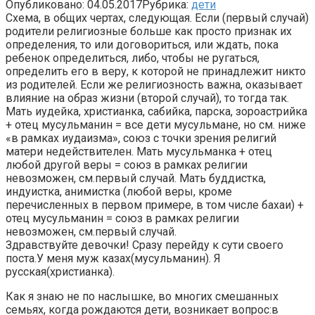
Опубликовано:
04.05.2017
Рубрика:
дети
Схема, в общих чертах, следующая. Если (первый случай)
родители религиозные больше как просто признак их
определения, то или договориться, или ждать, пока
ребенок определиться, либо, чтобы не ругаться,
определить его в веру, к которой не принадлежит никто
из родителей. Если же религиозность важна, оказывает
влияние на образ жизни (второй случай), то тогда так.
Мать иудейка, христианка, сабийка, парска, зороастрийка
+ отец мусульманин = все дети мусульмане, но см. ниже
«в рамках иудаизма», союз с точки зрения религий
матери недействителен. Мать мусульманка + отец
любой другой веры = союз в рамках религии
невозможен, см.первый случай. Мать буддистка,
индуистка, анимистка (любой веры, кроме
перечисленных в первом примере, в том числе бахаи) +
отец мусульманин = союз в рамках религии
невозможен, см.первый случай.
Здравствуйте девочки! Сразу перейду к сути своего
поста.У меня муж казах(мусульманин). Я
русская(христианка).
Как я знаю не по наслышке, во многих смешанных
семьях, когда рождаются дети, возникает вопрос:в