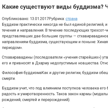
Какие существуют виды буддизма? Че
Опубликовано:
13.01.2017
Рубрика:
страна
Буддизм практически никогда не был единой религией, и
течения и направления. В течение последующих трехсот-
представлявших две большие группы — стхавиравадинов (
направлениям буддизма, существующим и поныне: Хинаян
периодом».
Стхавиравадины (последователи «учения старейших») утв
его и привносят в Дхарму недопустимые новшества. Отн
Философия буддизмаКак и другие религии, буддизм обеща
смерти.
Буддизм учит, что под влиянием поступков человека его 
радость и умиротворенность. Таков закон кармы (модаль
рождений, смертей и перерождений).