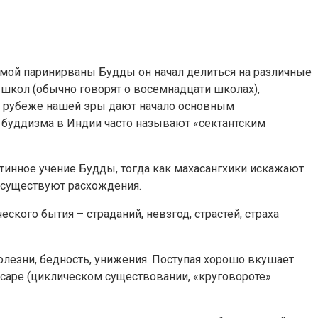
самой паринирваны Будды он начал делиться на различные
 школ (обычно говорят о восемнадцати школах),
на рубеже нашей эры дают начало основным
и буддизма в Индии часто называют «сектантским
стинное учение Будды, тогда как махасангхики искажают
 существуют расхождения.
кого бытия – страданий, невзгод, страстей, страха
болезни, бедность, унижения. Поступая хорошо вкушает
нсаре (циклическом существовании, «круговороте»