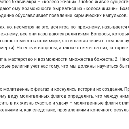
ается бхавачакра – «колесо жизни». Любое живое существ
ают ему возможности вырваться из «колеса жизни». Бхава
дение обуславливает появление кармических импульсов;
, но, несмотря на это, вся игра, по-прежнему, называется
режнему, все они называются религиями. Вопросы, которые в
 нашего места в этом мире; это и наставления о том, как 
мерти). Но есть и вопросы, а также ответы на них, которы
рят в мастерство и возможности множества божеств; 2. Не
оторые религии учат нас тому, что мы должны научиться бы
 молитвенных флагах и коснулись истории их создания. П
ему виду молитвенных флагов определить, что между ним
сить в их жизнь счастье и удачу – молитвенные флаги от
жениями и, как следствие, проявлениями конечного резул