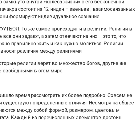
о замкнуто внутри «колеса жизни» с его бесконечной
чакра состоит из 12 нидан – звеньев , взаимосвязанных
 они формируют индивидуальное сознание.
 ФУТБОЛ. То же самое происходит и в религии. Религии в
се они задают, а затем отвечают на них – это то, что
нужно правильно жить и как нужно молиться. Религии
е вносят различия между религиями:
которые религии верят во множество богов, другие же
ть свободными в этом мире.
ришло время рассмотреть их более подробно. Совсем не
и существуют определённые отличия. Несмотря на общее
личаются между собой формой, размером, цветовым
ьтата. Каждый из перечисленных элементов достоин