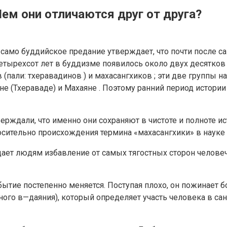
м они отличаются друг от друга?
 само буддийское предание утверждает, что почти после 
четырехсот лет в буддизме появилось около двух десятков
пали: тхеравадинов ) и махасангхиков ; эти две группы 
е (Тхераваде) и Махаяне . Поэтому ранний период истори
ерждали, что именно они сохраняют в чистоте и полноте и
осительно происхождения термина «махасангхики» в науке
ет людям избавление от самых тягостных сторон человечес
бытие постепенно меняется. Поступая плохо, он пожинает 
ного в—даяния), который определяет участь человека в са