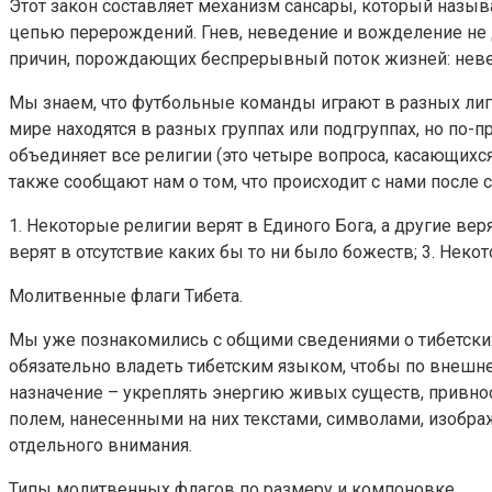
Этот закон составляет механизм сансары, который назыв
цепью перерождений. Гнев, неведение и вожделение не д
причин, порождающих беспрерывный поток жизней: неве
Мы знаем, что футбольные команды играют в разных лигах
мире находятся в разных группах или подгруппах, но по-п
объединяет все религии (это четыре вопроса, касающихся
также сообщают нам о том, что происходит с нами после с
1. Некоторые религии верят в Единого Бога, а другие ве
верят в отсутствие каких бы то ни было божеств; 3. Нек
Молитвенные флаги Тибета.
Мы уже познакомились с общими сведениями о тибетских
обязательно владеть тибетским языком, чтобы по внешн
назначение – укреплять энергию живых существ, привно
полем, нанесенными на них текстами, символами, изобра
отдельного внимания.
Типы молитвенных флагов по размеру и компоновке