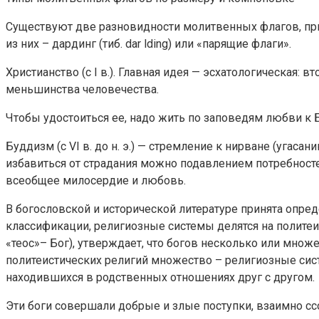
Существуют две разновидности молитвенных флагов, пр
из них – дардинг (тиб. dar lding) или «парящие флаги».
Христианство (с I в.). Главная идея — эсхатологическая:
меньшинства человечества.
Чтобы удостоиться ее, надо жить по заповедям любви к 
Буддизм (с VI в. до н. э.) — стремление к нирване (угас
избавиться от страдания можно подавлением потребносте
всеобщее милосердие и любовь.
В богословской и исторической литературе принята опре
классификации, религиозные системы делятся на политеи
«теос»– Бог), утверждает, что богов несколько или мно
политеистических религий множество – религиозные сис
находившихся в родственных отношениях друг с другом.
Эти боги совершали добрые и злые поступки, взаимно сс