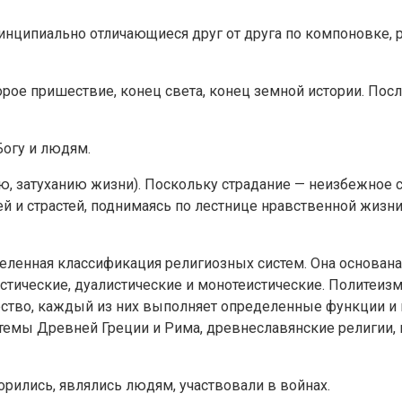
инципиально отличающиеся друг от друга по компоновке,
 второе пришествие, конец света, конец земной истории. По
Богу и людям.
анию, затуханию жизни). Поскольку страдание — неизбежное
й и страстей, поднимаясь по лестнице нравственной жизн
деленная классификация религиозных систем. Она основана
стические, дуалистические и монотеистические. Политеизм
жество, каждый из них выполняет определенные функции и
темы Древней Греции и Рима, древнеславянские религии, 
орились, являлись людям, участвовали в войнах.