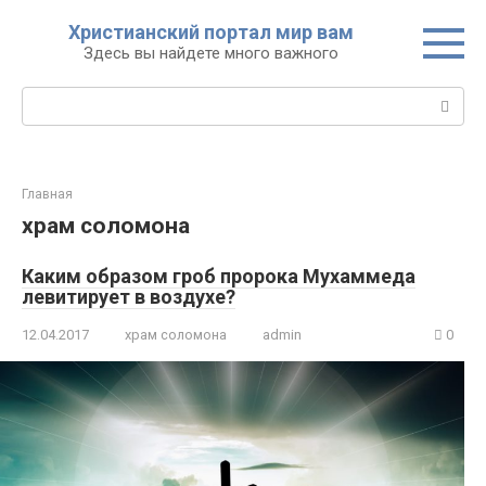
Перейти
Христианский портал мир вам
к
Здесь вы найдете много важного
контенту
Поиск:
Главная
храм соломона
Каким образом гроб пророка Мухаммеда
левитирует в воздухе?
12.04.2017
храм соломона
admin
0