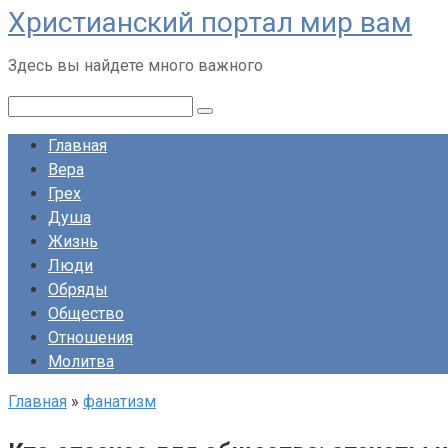
Христианский портал мир вам
Перейти
к
Здесь вы найдете много важного
контенту
Поиск:
Главная
Вера
Грех
Душа
Жизнь
Люди
Обряды
Общество
Отношения
Молитва
Главная
»
фанатизм