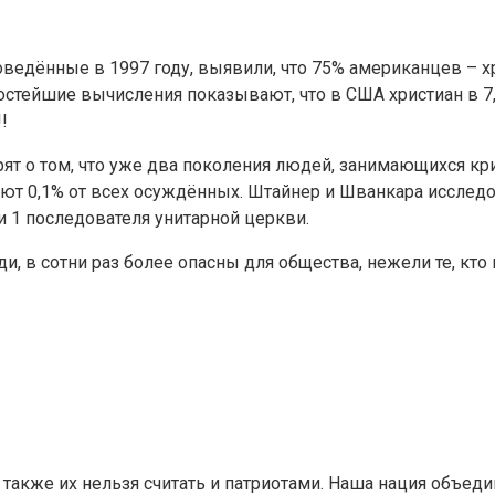
едённые в 1997 году, выявили, что 75% американцев – хр
остейшие вычисления показывают, что в США христиан в 7,
!
т о том, что уже два поколения людей, занимающихся кри
ляют 0,1% от всех осуждённых. Штайнер и Шванкара иссле
 и 1 последователя унитарной церкви.
, в сотни раз более опасны для общества, нежели те, кто 
и, также их нельзя считать и патриотами. Наша нация объ