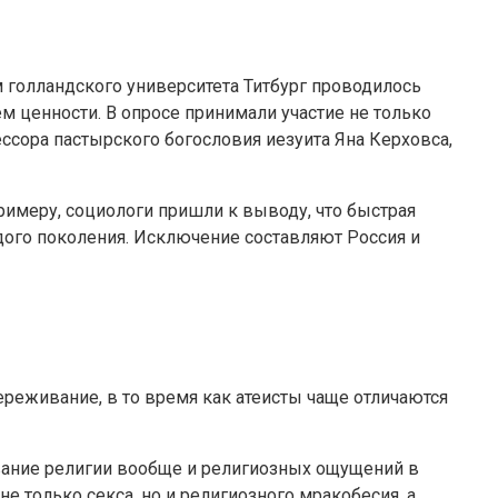
м голландского университета Титбург проводилось
ценности. В опросе принимали участие не только
ссора пастырского богословия иезуита Яна Керховса,
римеру, социологи пришли к выводу, что быстрая
ого поколения. Исключение составляют Россия и
ереживание, в то время как атеисты чаще отличаются
ование религии вообще и религиозных ощущений в
 только секса, но и религиозного мракобесия, а