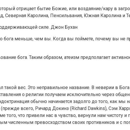
 который отрицает бытие Божие, или воздаяние/кару в заг
д, Северная Каролина, Пенсильвания, Южная Каролина и Т
 поддерживающей силе. Джон Бухан
го бога меньше, чем вы. Когда вы поймете, почему вы не 
ование бога. Таким образом, атеизм предполагает активн
ал такой вес. Это неправильное название. В неверии в Бог
едставления о религии получаем исключительно через общен
ндоктринация обычно начинается задолго до того, как мы 
прежде всего, Ричард Докинз (Richard Dawkins), Сэм Харри
оме того, что привели нас в чувство, вернули нам чистоту 
мным численным превосходством своих противников и с 