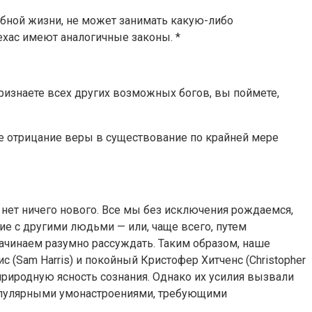
робной жизни, не может занимать какую-либо
ехас имеют аналогичные законы. *
признаете всех других возможных богов, вы поймете,
ое отрицание веры в существование по крайней мере
а нет ничего нового. Все мы без исключения рождаемся,
ие с другими людьми — или, чаще всего, путем
начинаем разумно рассуждать. Таким образом, наше
с (Sam Harris) и покойный Кристофер Хитченс (Christopher
и природную ясность сознания. Однако их усилия вызвали
популярными умонастроениями, требующими