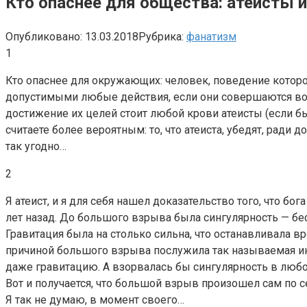
Кто опаснее для общества: атеисты 
Опубликовано:
13.03.2018
Рубрика:
фанатизм
1
Кто опаснее для окружающих: человек, поведение которог
допустимыми любые действия, если они совершаются во 
достижение их целей стоит любой крови атеисты (если бы
считаете более вероятным: то, что атеиста, убедят, ради 
так угодно…
2
Я атеист, и я для себя нашел доказательство того, что 
лет назад. До большого взрыва была сингулярность — бе
Гравитация была на столько сильна, что останавливала 
причиной большого взрыва послужила так называемая инф
даже гравитацию. А взорвалась бы сингулярность в любо
Вот и получается, что большой взрыв произошел сам по с
Я так не думаю, в момент своего…