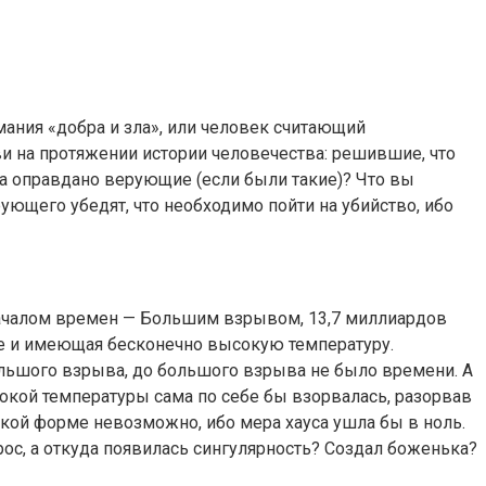
мания «добра и зла», или человек считающий
и на протяжении истории человечества: решившие, что
га оправдано верующие (если были такие)? Что вы
ерующего убедят, что необходимо пойти на убийство, ибо
д началом времен — Большим взрывом, 13,7 миллиардов
ке и имеющая бесконечно высокую температуру.
Большого взрыва, до большого взрыва не было времени. А
окой температуры сама по себе бы взорвалась, разорвав
акой форме невозможно, ибо мера хауса ушла бы в ноль.
рос, а откуда появилась сингулярность? Создал боженька?