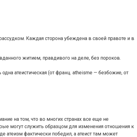
едрассудком. Каждая сторона убеждена в своей правоте и в
данного житием, правдивого на деле, без пороков.
одна атеистическая (от франц. atheisme — безбожие, от
ние на том, что во многих странах все еще не
торые могут служить образцом для изменения отношения к
где атеизм фактически победил, а атеист там может