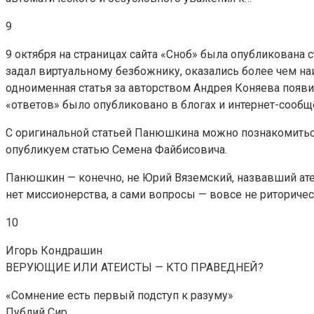
9
9 октября на страницах сайта «Сноб» была опубликована
задал виртуальному безбожнику, оказались более чем наи
одноименная статья за авторством Андрея Коняева появи
«ответов» было опубликовано в блогах и интернет-сообщ
С оригинальной статьей Панюшкина можно познакомиться
опубликуем статью Семена Файбисовича.
Панюшкин — конечно, не Юрий Вяземский, назвавший атеи
нет миссионерства, а сами вопросы — вовсе не риториче
10
Игорь Кондрашин
ВЕРУЮЩИЕ ИЛИ АТЕИСТЫ — КТО ПРАВЕДНЕЙ?
«Сомнение есть первый подступ к разуму»
Публий Сир