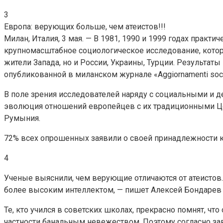
3
Европа: верующих больше, чем атеистов!!!
Милан, Италия, 3 мая. — В 1981, 1990 и 1999 годах прак
крупномасштабное социологическое исследование, кото
жители Запада, но и России, Украины, Турции. Результат
опубликованной в миланском журнале «Aggiornamenti socia
В поле зрения исследователей наряду с социальными и д
эволюция отношений европейцев с их традиционными Це
Румыния.
72% всех опрошенных заявили о своей принадлежности к
4
Ученые выяснили, чем верующие отличаются от атеистов.
более высоким интеллектом, — пишет Алексей Бондарев в
Те, кто учился в советских школах, прекрасно помнят, 
частности банальным невежеством. Поэтому согласно заве