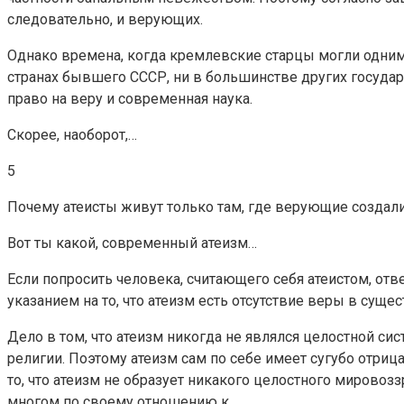
следовательно, и верующих.
Однако времена, когда кремлевские старцы могли одним
странах бывшего СССР, ни в большинстве других госуда
право на веру и современная наука.
Скорее, наоборот,…
5
Почему атеисты живут только там, где верующие создал
Вот ты какой, современный атеизм…
Если попросить человека, считающего себя атеистом, ответ
указанием на то, что атеизм есть отсутствие веры в суще
Дело в том, что атеизм никогда не являлся целостной си
религии. Поэтому атеизм сам по себе имеет сугубо отри
то, что атеизм не образует никакого целостного мировоз
многом по своему отношению к…