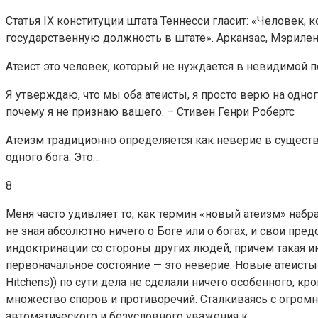
Статья IX конституции штата Теннесси гласит: «Человек,
государственную должность в штате». Арканзас, Мэрилен
Атеист это человек, который не нуждается в невидимой
Я утверждаю, что мы оба атеисты, я просто верю на одно
почему я не признаю вашего. – Стивен Генри Робертс
Атеизм традиционно определяется как неверие в существ
одного бога. Это…
8
Меня часто удивляет то, как термин «новый атеизм» набр
не зная абсолютно ничего о Боге или о богах, и свои пр
индоктринации со стороны других людей, причем такая и
первоначальное состояние — это неверие. Новые атеисты (
Hitchens)) по сути дела не сделали ничего особенного, кр
множество споров и противоречий. Сталкиваясь с огро
автоматического и безусловного уважения к…