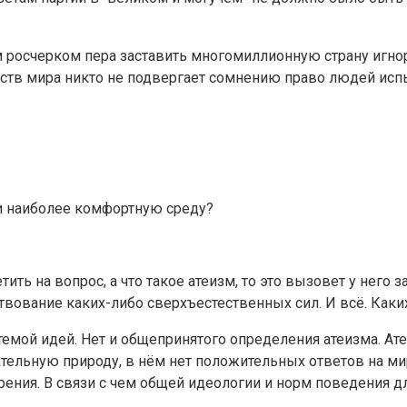
 росчерком пера заставить многомиллионную страну игнор
рств мира никто не подвергает сомнению право людей ис
и наиболее комфортную среду?
ить на вопрос, а что такое атеизм, то это вызовет у него 
ствование каких-либо сверхъестественных сил. И всё. Каки
стемой идей. Нет и общепринятого определения атеизма. Ат
цательную природу, в нём нет положительных ответов на м
зрения. В связи с чем общей идеологии и норм поведения д