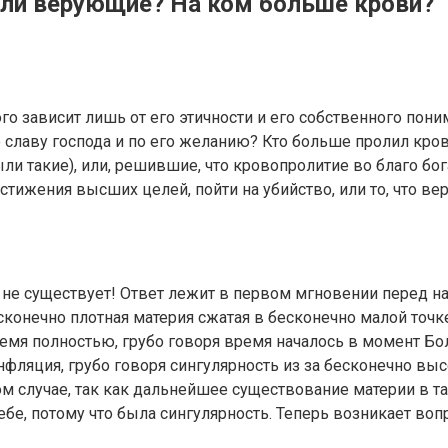
или верующие? На ком больше крови?
о зависит лишь от его этичности и его собственного пони
славу господа и по его желанию? Кто больше пролил кров
ли такие), или, решившие, что кровопролитие во благо бо
достижения высших целей, пойти на убийство, или то, что в
бога не существует! Ответ лежит в первом мгновении пере
сконечно плотная материя сжатая в бесконечно малой точ
время полностью, грубо говоря время началось в момент 
ляция, грубо говоря сингулярность из за бесконечно выс
м случае, так как дальнейшее существование материи в т
ебе, потому что была сингулярность. Теперь возникает воп