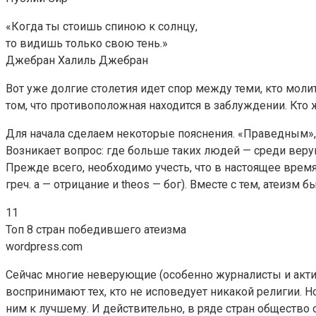
«Когда ты стоишь спиною к солнцу,
то видишь только свою тень.»
Джебран Халиль Джебран
Вот уже долгие столетия идет спор между теми, кто молит
том, что противоположная находится в заблуждении. Кто 
Для начала сделаем некоторые пояснения. «Праведным», 
Возникает вопрос: где больше таких людей — среди вер
Прежде всего, необходимо учесть, что в настоящее время 
греч. a — отрицание и theos — бог). Вместе с тем, атеизм 
11
Топ 8 стран победившего атеизма
wordpress.com
Сейчас многие неверующие (особенно журналисты и актив
воспринимают тех, кто не исповедует никакой религии. 
ним к лучшему. И действительно, в ряде стран общество о