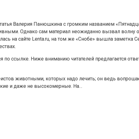
 статья Валерия Панюшкина с громким названием «Пятнадца
вными. Однако сам материал неожиданно вызвал волну отве
лась на сайте Lenta.ru, на том же «Снобе» вышла заметка
ествах.
 по ссылке. Ниже вниманию читателей предлагается ответ
стов животными, которых надо лечить; он ведь вопрошает.
ские и даже не высокомерные. На…