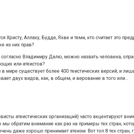
ся Христу, Аллаху, Будде, Яхве и теми, кто считает это пр
же из них прав?
согласно Владимиру Далю, можно назвать человека, оправ
ующих или атеистов?
в мире существует более 400 теистических версий, и лишь 
бывает двух видов, как, в общем, и верование в того или…
исты атеистических организаций) часто акцентируют внима
Но мы обратим внимание как раз на примеры тех стран, ко
чень даже хорошо принимает атеизм. Вот топ 8 тех стран, 