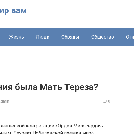
ир вам
Жизнь
Люди
Обряды
Общество
От
ния была Мать Тереза?
admin
0
монашеской конгрегации «Орден Милосердия»,
ным. Лауреат Нобелевской премии мира,