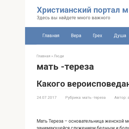
Перейти
Христианский портал м
к
контенту
Здесь вы найдете много важного
Главная
Вера
Грех
Душа
Главная
»
Люди
мать -тереза
Какого вероисповеда
24.07.2017
Рубрика:
мать -тереза
Автор:
Мать Тереза – основательница женской 
занимающейся служением бедным и боль