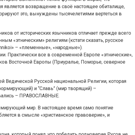
ия является возвращение в своё настоящее обиталище,
норируют это, вынуждены тысячелетиями вертеться в
иков от исторических язычников отличает прежде всего
ым «этническим» религиям (кстати сказать, русское
hnikoi» – «племенные», «народные»).
и. Практически все в современной Европе «этнические»,
лков Восточной Европы (Приуралье, Поморье, северное
ей Ведической Русской национальной Религии, которая
формирующий) и “Славь” (мир творящий) –
зывались – ПРАВОСЛАВНЫЕ.
мирующий мир. В настоящее время само понятие
бляется в смысле «христианское правоверие», и
она, который понял, что победить родноверие Русов не