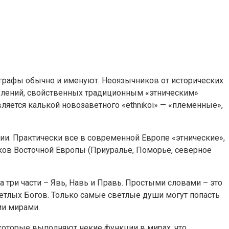
ографы обычно и именуют. Неоязычников от исторических
влений, свойственных традиционным «этническим»
вляется калькой новозаветного «ethnikoi» — «племенные»,
и. Практически все в современной Европе «этнические»,
лков Восточной Европы (Приуралье, Поморье, северное
три части – Явь, Навь и Правь. Простыми словами – это
ветлых Богов. Только самые светлые души могут попасть
ми мирами.
которые выполняют некие функции в мирах, что