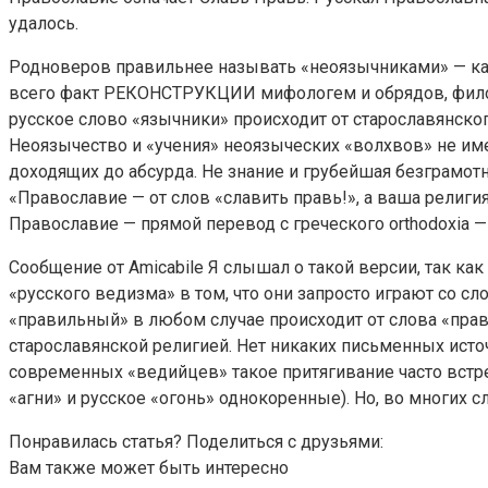
удалось.
Родноверов правильнее называть «неоязычниками» — ка
всего факт РЕКОНСТРУКЦИИ мифологем и обрядов, филос
русское слово «язычники» происходит от старославянског
Неоязычество и «учения» неоязыческих «волхвов» не им
доходящих до абсурда. Не знание и грубейшая безграмот
«Православие — от слов «славить правь!», а ваша религи
Православие — прямой перевод с греческого orthodoxia —
Сообщение от Amicabile Я слышал о такой версии, так к
«русского ведизма» в том, что они запросто играют со сл
«правильный» в любом случае происходит от слова «правь
старославянской религией. Нет никаких письменных исто
современных «ведийцев» такое притягивание часто встре
«агни» и русское «огонь» однокоренные). Но, во многих
Понравилась статья? Поделиться с друзьями:
Вам также может быть интересно