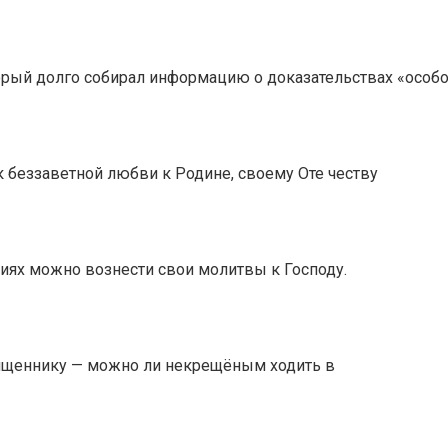
торый долго собирал информацию о доказательствах «особ
 беззаветной любви к Родине, своему Оте честву
иях можно вознести свои молитвы к Господу.
вященнику — можно ли некрещёным ходить в