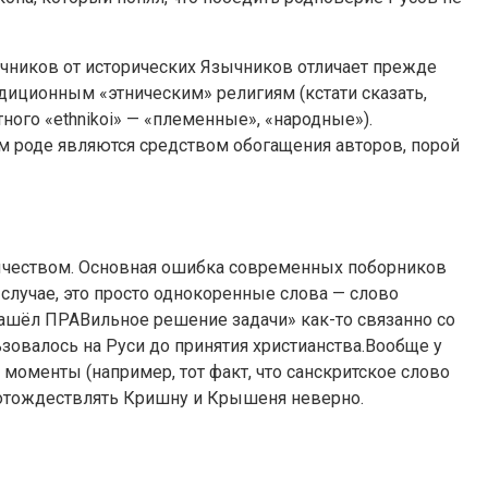
чников от исторических Язычников отличает прежде
иционным «этническим» религиям (кстати сказать,
ного «ethnikoi» — «племенные», «народные»).
м роде являются средством обогащения авторов, порой
язычеством. Основная ошибка современных поборников
м случае, это просто однокоренные слова — слово
 нашёл ПРАВильное решение задачи» как-то связанно со
зовалось на Руси до принятия христианства.Вообще у
моменты (например, тот факт, что санскритское слово
, отождествлять Кришну и Крышеня неверно.