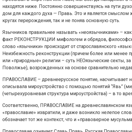
находятся ниже. Постоянно совершенствуясь на пути дух
дом для каждого духа — Правь. Это и является смыслом
кругах перерождения, так и не поняв основную суть.
Язычников правильнее называть «неоязычниками» – как 
факт РЕКОНСТРУКЦИИ мифологем и обрядов, философских
слово «язычники» происходит от старославянского «язык»
Неизбежность реконструкции (причем более или менее п
или «природные» религии – суть НЕОязыческие секты, за
Поволжье), возрожденных на основе сравнительно недавн
ПРАВОСЛАВИЕ – древнеерусское понятие, насчитывает не
описывала мироустройство с помощью понятий “Явь” (мир
(четырехуровневая структура мироустройства) – в то в
Соответственно, ПРАВОСЛАВИЕ на древнеславянском яз
«православие» извратили, и даже возникло нелепое слов
обозначает тот же контекст, что и «правоверное мусульма
Православие означает Славь Правь. Русская Православн