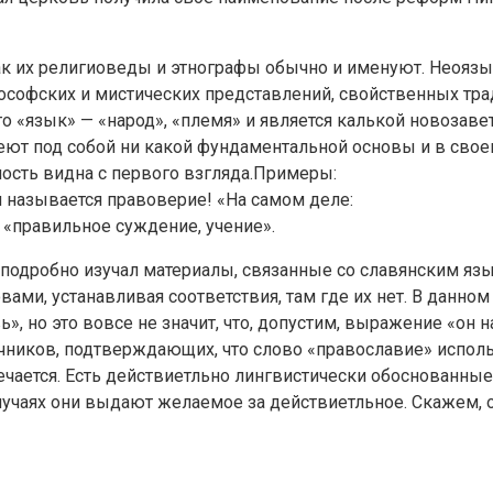
к их религиоведы и этнографы обычно и именуют. Неоязы
офских и мистических представлений, свойственных трад
о «язык» — «народ», «племя» и является калькой новозавет
еют под собой ни какой фундаментальной основы и в свое
ность видна с первого взгляда.Примеры:
я называется правоверие! «На самом деле:
 «правильное суждение, учение».
ак подробно изучал материалы, связанные со славянским 
овами, устанавливая соответствия, там где их нет. В данно
», но это вовсе не значит, что, допустим, выражение «он
чников, подтверждающих, что слово «православие» исполь
чается. Есть действиетльно лингвистически обоснованные 
 случаях они выдают желаемое за действиетльное. Скажем