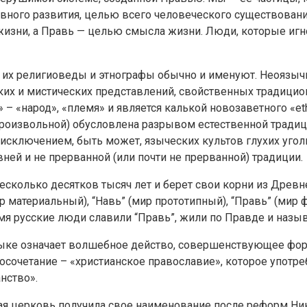
овного развития, целью всего человеческого существован
 жизни, а Правь — целью смысла жизни. Люди, которые иг
их религиоведы и этнографы обычно и именуют. Неоязычн
 и мистических представлений, свойственных традиционн
 – «народ», «племя» и является калькой новозаветного «et
роизвольной) обусловлена разрывом естественной традици
 исключением, быть может, языческих культов глухих уго
ей и не прерванной (или почти не прерванной) традиции.
сколько десятков тысяч лет и берет свои корни из Древн
 материальный), “Навь” (мир прототипный), “Правь” (мир 
ремя русские люди славили “Правь”, жили по Правде и на
ыке означает волшебное действо, совершенствующее фор
осочетание – «христианское православие», которое употре
нство».
ая церковь получила свое наименование после реформ Ник