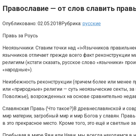
Православие — от слов славить прав
Опубликовано:
02.05.2018
Рубрика:
русские
Правь за Роусь
Неоязычники. Ставим точки над «i»Язычников правильне
язычников отличает прежде всего факт реконструкции м
религиям (кстати сказать, русское слово «язычники» прои
«народные»).
Неизбежность реконструкции (причем более или менее п
или «природные» религии — суть неоязыческие секты, за
Поволжье), возрожденных на основе сравнительно недавн
Славянская Правь (Что такое?)В древнеславянской и сов
мир материи, загробный мир и мир Богов у славян. Прав
в это прекрасное место. Кроме того, это ещё и светлые
Пребывая в мире Яви или Нави, мы всегда находимся в 