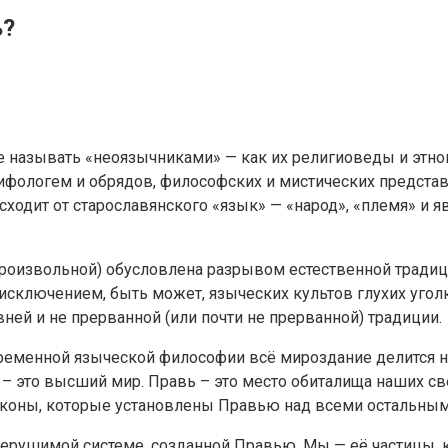
ь?
е называть «неоязычниками» — как их религиоведы и этн
ифологем и обрядов, философских и мистических предста
сходит от старославянского «язык» — «народ», «племя» и я
роизвольной) обусловлена разрывом естественной традици
 исключением, быть может, языческих культов глухих уго
ей и не прерванной (или почти не прерванной) традиции.
ременной языческой философии всё мироздание делится на 
ь – это высший мир. Правь – это место обиталища наших с
 законы, которые установлены Правью над всеми остальны
нерушимой системе, созданной Правью. Мы — её частицы, 