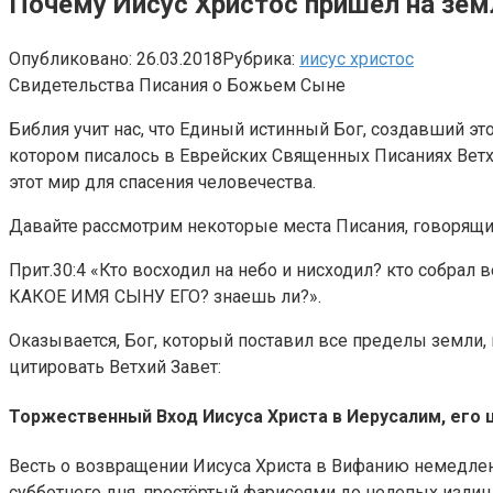
Почему Иисус Христос пришел на зем
Опубликовано:
26.03.2018
Рубрика:
иисус христос
Свидетельства Писания о Божьем Сыне
Библия учит нас, что Единый истинный Бог, создавший эт
котором писалось в Еврейских Священных Писаниях Ветх
этот мир для спасения человечества.
Давайте рассмотрим некоторые места Писания, говорящие 
Прит.30:4 «Кто восходил на небо и нисходил? кто собр
КАКОЕ ИМЯ СЫНУ ЕГО? знаешь ли?».
Оказывается, Бог, который поставил все пределы земли,
цитировать Ветхий Завет:
Торжественный Вход Иисуса Христа в Иерусалим, его 
Весть о возвращении Иисуса Христа в Вифанию немедленн
субботнего дня, простёртый фарисеями до нелепых излишес