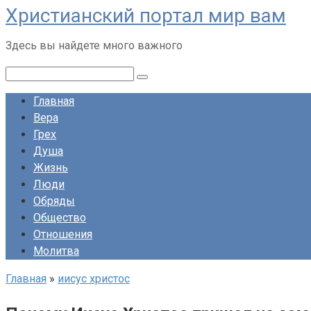
Христианский портал мир вам
Перейти
к
Здесь вы найдете много важного
контенту
Поиск:
Главная
Вера
Грех
Душа
Жизнь
Люди
Обряды
Общество
Отношения
Молитва
Главная
»
иисус христос