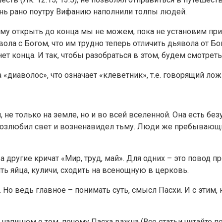
день рано поутру Вифанию наполнили толпы людей.
ткрыть до конца мы не можем, пока не установим причин
а с Богом, что им трудно теперь отличить дьявола от Бога
нет конца. И так, чтобы разобраться в этом, будем смотреть
 «диаволос», что означает «клеветник», т.е. говорящий лож
 не только на земле, но и во всей вселенной. Она есть бе
о возлюбил свет и возненавидел тьму. Люди же пребывающие
 другие кричат «Мир, труд, май». Для одних – это повод пр
ть яйца, куличи, сходить на всенощную в церковь.
. Но ведь главное – понимать суть, смысл Пасхи. И с этим
напишем о том, почему Пасха важна (Все статьи читайте п