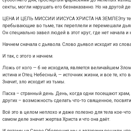
секты, могли нарушать его безнаказанно. Но на другой 
ЦЕНА И ЦЕЛЬ МИССИИ ИИСУСА ХРИСТА НА ЗЕМЛЕЭту тему о
пребывающие во тьме, так переплели и перемешали дьявол
Он специально завел людей в этот круг, где нет начала и 
Начнем сначала с дьявола. Слово дьявол исходит из слова
И так, с этого и начнем.
Ложь от кого — б не исходила, является величайшем Злом,
истина и Отец Небесный, — источник жизни, и все те, кт
Значит, зло исходит из тьмы.
Пасха – странный день. День, когда одни посещают храм, а
других – возможность сделать что-то священное, посвяти
Всё это в целом неплохо и даже полезно для тела кое-что
самом деле значит жертва Христа и что она даёт.
И потому на Слове Ободрения мы с авторами решили, что 