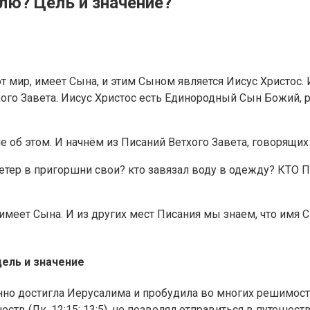
лю? Цель и значение?
от мир, имеет Сына, и этим Сыном является Иисус Христос
ого Завета. Иисус Христос есть Единородный Сын Божий,
об этом. И начнём из Писаний Ветхого Завета, говорящих о
ал ветер в пригоршни свои? кто завязал воду в одежду? 
 имеет Сына. И из других мест Писания мы знаем, что имя
цель и значение
о достигла Иерусалима и пробудила во многих решимость и
тв (Лк. 12:15; 13:5), не позволял отправиться в путешест