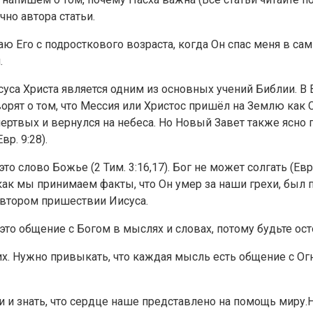
чно автора статьи.
знаю Его с подросткового возраста, когда Он спас меня в 
.
уса Христа является одним из основных учений Библии. В
рят о том, что Мессия или Христос пришёл на Землю как Сп
мертвых и вернулся на небеса. Но Новый Завет также ясно г
р. 9:28).
 слово Божье (2 Тим. 3:16,17). Бог не может солгать (Евр.
как мы принимаем факты, что Он умер за наши грехи, был п
о втором пришествии Иисуса.
то общение с Богом в мыслях и словах, потому будьте ос
воих. Нужно привыкать, что каждая мысль есть общение с 
и знать, что сердце наше представлено на помощь миру.Н