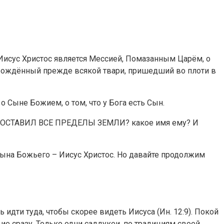
. Иисус Христос является Мессией, Помазанным Царём, о
 рождённый прежде всякой твари, пришедший во плоти в
 Сыне Божием, о том, что у Бога есть Сын.
КТО ПОСТАВИЛ ВСЕ ПРЕДЕЛЫ ЗЕМЛИ? какое имя ему? И
 Сына Божьего – Иисус Христос. Но давайте продолжим
дти туда, чтобы скорее видеть Иисуса (Ин. 12:9). Покой
вие сразу. Только одни саддукеи, по традициям своей