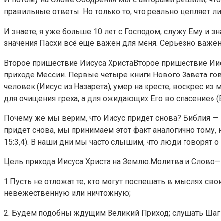
правильные ответы. Но только то, что реально цепляет ли
И знаете, я уже больше 10 лет с Господом, служу Ему и 
значения Пасхи всё еще важен для меня. Серьезно важен
Второе пришествие Иисуса ХристаВторое пришествие Иис
приходе Мессии. Первые четыре книги Нового Завета гово
человек (Иисус из Назарета), умер на кресте, воскрес из 
для очищения греха, а для ожидающих Его во спасение» (Ев
Почему же мы верим, что Иисус придет снова? Библия — это
придет снова, мы принимаем этот факт аналогично тому, 
15:3,4). В наши дни мы часто слышим, что люди говорят 
Цель прихода Иисуса Христа на Землю.Молитва и Слово—э
1.Пусть не отложат те, кто могут поспешать в мыслях с
невежественную или ничтожную;
2. Будем подобны ждущим Великий Приход; слушать Шаги 