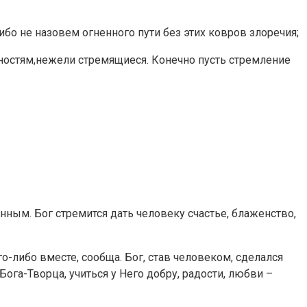
 не назовем огненного пути без этих ковров злоречия;
сностям,нежели стремящиеся. Конечно пусть стремление
нным. Бог стремится дать человеку счастье, блаженство,
го-либо вместе, сообща. Бог, став человеком, сделался
ога-Творца, учиться у Него добру, радости, любви –