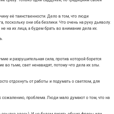
у её таинственности. Дело в том, что люди
, поскольку они оба безлики. Что очень на руку дьяволу.
 не на их лица, а будем брать во внимание дела их.
ь.
зумие и разрушительная сила, против которой борется
 во тьме, свет ненавидят, потому-что дела их злы.
осто отдохнуть от работы и подумать о светлом, для
, к сожалению, проблема. Люди мало думают о том, что на
о ссылке здесь). И не будем писать общие фразы или