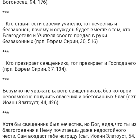
Богоносец, 94, 176).
***
…Кто ставит сети своему учителю, тот нечестив и
беззаконен; почему и осужден будет вместе с тем, кто
Благодетеля и Учителя своего предал в руки
беззаконных (прп. Ефрем Сирин, 30, 516).
***
…Кто презирает священника, тот презирает и Господа его
(прп. Ефрем Сирин, 37, 134).
***
Безумно не уважать власть священников, без которой
невозможно получить спасения и обетованных благ (свт.
Иоанн Златоуст, 44, 426).
***
Хотя бы священник был нечестив, но Бог, видя, что ты из
благоговения к Нему почитаешь даже недостойного
чести, Сам воздаст тебе награду (свт. Иоанн Златоуст, 54,