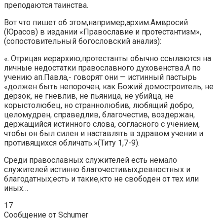
преподаются таинства.
Вот что пишет об этом,например,архим.Амвросий
(Юрасов) в издании «Православие и протестантизм»,
(сопостовительный богословский анализ):
«..Отрицая иерархию,протестанты обычно ссылаются на
личные недостатки православного духовенства.А по
учению ап.Павла,- говорят они — истинный пастырь
«должен быть непорочен, как Божий домостроитель, не
дерзок, не гневлив, не пьяница, не убийца, не
корыстолюбец, но страннолюбив, любящий добро,
целомудрен, справедлив, благочестив, воздержан,
держащийся истинного слова, согласного с учением,
чтобы он был силен и наставлять в здравом учении и
противящихся обличать.»(Титу 1,7-9).
Cреди православных служителей есть немало
служителей истинно благочестивых,ревностных и
благодатных;есть и такие,кто не свободен от тех или
иных…
17
Сообщение от Schumer