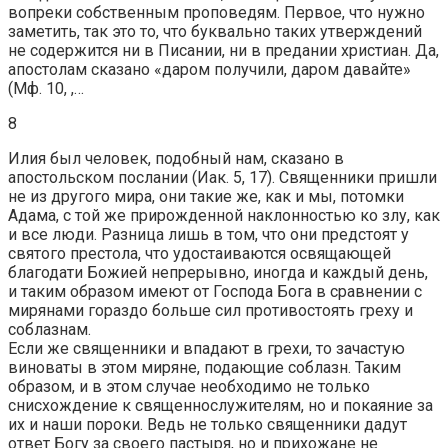
вопреки собственным проповедям. Первое, что нужно
заметить, так это то, что буквально таких утверждений
не содержится ни в Писании, ни в предании христиан. Да,
апостолам сказано «даром получили, даром давайте»
(Мф. 10, ,…
8
Илия был человек, подобный нам, сказано в
апостольском послании (Иак. 5, 17). Священники пришли
не из другого мира, они такие же, как и мы, потомки
Адама, с той же прирожденной наклонностью ко злу, как
и все люди. Разница лишь в том, что они предстоят у
святого престола, что удостаиваются освящающей
благодати Божией непрерывно, иногда и каждый день,
и таким образом имеют от Господа Бога в сравнении с
мирянами гораздо больше сил противостоять греху и
соблазнам.
Если же священники и впадают в грехи, то зачастую
виноваты в этом миряне, подающие соблазн. Таким
образом, и в этом случае необходимо не только
снисхождение к священнослужителям, но и покаяние за
их и наши пороки. Ведь не только священники дадут
ответ Богу за своего пастыря, но и прихожане не