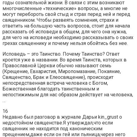
годы сознательной жизни. В связи с этим возникают
многочисленные «технические» вопросы, а многие не
могут перебороть свой стыд и страх перед ней и перед
священником. Чтобы развеять сомнения, страхи и
ответить на большую часть вопросов, стоит для начала
рассказать об исповеди в общем, для чего она нужна,
для чего на исповеди необходимо рассказывать о своих
грехах священнику и почему нельзя обойтись без нее.
Исповедь – это Таинство. Почему Таинство? Ответ
кроется уже в названии. Во время Таинств, которых в
Православной Церкви обычно называют семь
(Крещение, Евхаристия, Миропомазание, Покаяние,
Священство, Брак и Елеосвящение), происходит
непосредственная встреча человека с Богом,
Божественная благодать таинственным и
непостижимым для нас образом действует на человека,
…
16
Недавно был разговор в журнале Дарьи kin_grust о
недостойном священстве.Я утверждал,что если
священник не находится под каноническим
прещением,даже если он гей или пьяница,через него