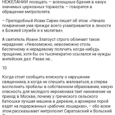
НЕЖЕЛАНИИ посещать — всенощные бдения в канун
значимых церковных торжеств. – говорится в
обращении митрополита.
– Преподобный Исаак Сирин пишет об этом: «Начало
помрачения ума прежде всего усматривается в лености
к Божией службе и к молитве».
А святитель Иоанн Златоуст строго обличает такое
нерадение: «Невозможно, невозможно столь
беспечному и нерадивому получить когда-нибудь
прощение, хотя бы он тысячекратно ссылался на нужды
житейских дел. Разве не…
10
Когда стоит сообщить епископу о нарушении
священника, а когда не спешить жаловаться, а сперва
восполнить пробелы в собственном образовании, какую
опасность для молодого иеромонаха таит назначение на
приход в Москве, почему у греческого сельского
батюшки лучшая машина в деревне, а архиереи порой
ездят на подержанных «рабочих лошадках», – обо всем
этом рассказывает митрополит Саратовский и Вольский