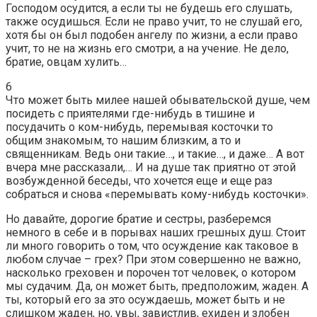
Господом осудится, а если ты не будешь его слушать,
также осудишься. Если не право учит, то не слушай его,
хотя бы он был подобен ангелу по жизни, а если право
учит, то не на жизнь его смотри, а на учение. Не дело,
братие, овцам хулить…
6
Что может быть милее нашей обывательской душе, чем
посидеть с приятелями где-нибудь в тишине и
посудачить о ком-нибудь, перемывая косточки то
общим знакомым, то нашим близким, а то и
священникам. Ведь они такие…, и такие…, и даже… А вот
вчера мне рассказали,… И на душе так приятно от этой
возбужденной беседы, что хочется еще и еще раз
собраться и снова «перемывать кому-нибудь косточки».
Но давайте, дорогие братие и сестры, разберемся
немного в себе и в порывах наших грешных душ. Стоит
ли много говорить о том, что осуждение как таковое в
любом случае – грех? При этом совершенно не важно,
насколько греховен и порочен тот человек, о котором
мы судачим. Да, он может быть, предположим, жаден. А
ты, который его за это осуждаешь, может быть и не
слишком жаден, но, увы, завистлив, ехиден и злобен