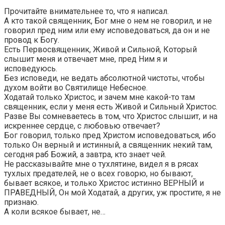
Прочитайте внимательнее то, что я написал.
А кто такой священник, Бог мне о нем не говорил, и не
говорил пред ним или ему исповедоваться, да он и не
провод к Богу.
Есть Первосвященник, Живой и Сильной, Который
слышит меня и отвечает мне, пред Ним я и
исповедуюсь.
Без исповеди, не ведать абсолютной чистоты, чтобы
духом войти во Святилище Небесное.
Ходатай только Христос, и зачем мне какой-то там
священник, если у меня есть Живой и Сильный Христос.
Разве Вы сомневаетесь в том, что Христос слышит, и на
искреннее сердце, с любовью отвечает?
Бог говорил, только пред Христом исповедоваться, ибо
только Он верный и истинный, а священник некий там,
сегодня раб Божий, а завтра, кто знает чей.
Не рассказывайте мне о тухлятине, видел я в рясах
тухлых предателей, не о всех говорю, но бывают,
бывает всякое, и только Христос истинно ВЕРНЫЙ и
ПРАВЕДНЫЙ, Он мой Ходатай, а других, уж простите, я не
признаю.
А коли всякое бывает, не…