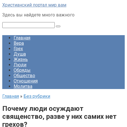
Перейти
Христианский портал мир вам
к
Здесь вы найдете много важного
контенту
Поиск:
Главная
Вера
Грех
Душа
Жизнь
Люди
Обряды
Общество
Отношения
Молитва
Главная
»
Без рубрики
Почему люди осуждают
священство, разве у них самих нет
грехов?