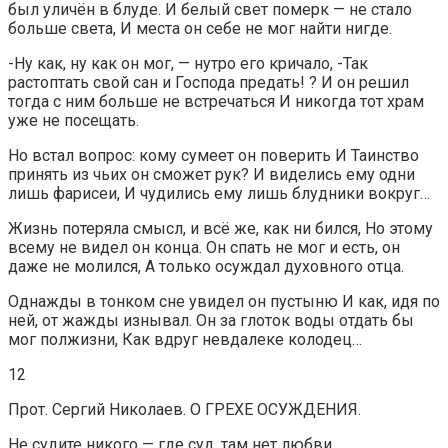
был уличён в блуде. И белый свет померк — не стало
больше света, И места он себе не мог найти нигде.
-Ну как, ну как он мог, — нутро его кричало, -Так
растоптать свой сан и Господа предать! ? И он решил
тогда с ним больше не встречаться И никогда тот храм
уже не посещать.
Но встал вопрос: кому сумеет он поверить И Таинство
принять из чьих он сможет рук? И виделись ему одни
лишь фарисеи, И чудились ему лишь блудники вокруг…
Жизнь потеряла смысл, и всё же, как ни бился, Но этому
всему не видел он конца. Он спать не мог и есть, он
даже не молился, А только осуждал духовного отца.
Однажды в тонком сне увидел он пустыню И как, идя по
ней, от жажды изнывал. Он за глоток воды отдать бы
мог полжизни, Как вдруг невдалеке колодец…
12
Прот. Сергий Николаев. О ГРЕХЕ ОСУЖДЕНИЯ.
Не судите никого — где суд, там нет любви.