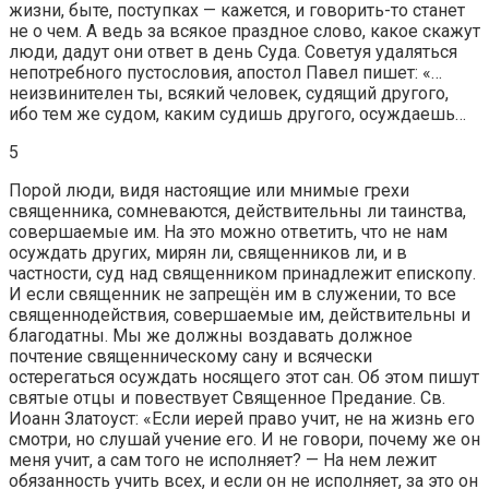
жизни, быте, поступках — кажется, и говорить-то станет
не о чем. А ведь за всякое праздное слово, какое скажут
люди, дадут они ответ в день Суда. Советуя удаляться
непотребного пустословия, апостол Павел пишет: «…
неизвинителен ты, всякий человек, судящий другого,
ибо тем же судом, каким судишь другого, осуждаешь…
5
Порой люди, видя настоящие или мнимые грехи
священника, сомневаются, действительны ли таинства,
совершаемые им. На это можно ответить, что не нам
осуждать других, мирян ли, священников ли, и в
частности, суд над священником принадлежит епископу.
И если священник не запрещён им в служении, то все
священнодействия, совершаемые им, действительны и
благодатны. Мы же должны воздавать должное
почтение священническому сану и всячески
остерегаться осуждать носящего этот сан. Об этом пишут
святые отцы и повествует Священное Предание. Св.
Иоанн Златоуст: «Если иерей право учит, не на жизнь его
смотри, но слушай учение его. И не говори, почему же он
меня учит, а сам того не исполняет? — На нем лежит
обязанность учить всех, и если он не исполняет, за это он