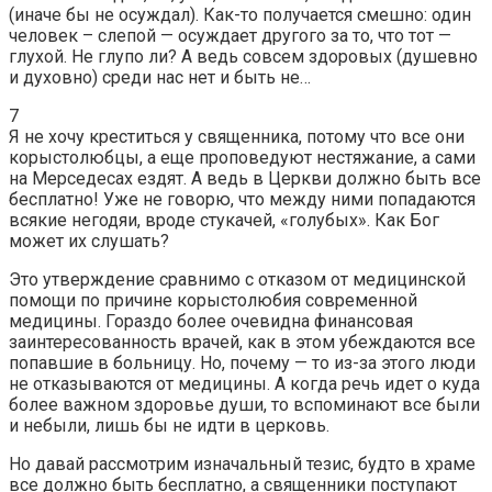
(иначе бы не осуждал). Как-то получается смешно: один
человек – слепой — осуждает другого за то, что тот —
глухой. Не глупо ли? А ведь совсем здоровых (душевно
и духовно) среди нас нет и быть не…
7
Я не хочу креститься у священника, потому что все они
корыстолюбцы, а еще проповедуют нестяжание, а сами
на Мерседесах ездят. А ведь в Церкви должно быть все
бесплатно! Уже не говорю, что между ними попадаются
всякие негодяи, вроде стукачей, «голубых». Как Бог
может их слушать?
Это утверждение сравнимо с отказом от медицинской
помощи по причине корыстолюбия современной
медицины. Гораздо более очевидна финансовая
заинтересованность врачей, как в этом убеждаются все
попавшие в больницу. Но, почему — то из-за этого люди
не отказываются от медицины. А когда речь идет о куда
более важном здоровье души, то вспоминают все были
и небыли, лишь бы не идти в церковь.
Но давай рассмотрим изначальный тезис, будто в храме
все должно быть бесплатно, а священники поступают