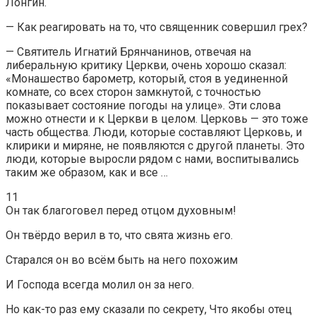
Лонгин.
— Как реагировать на то, что священник совершил грех?
— Святитель Игнатий Брянчанинов, отвечая на
либеральную критику Церкви, очень хорошо сказал:
«Монашество барометр, который, стоя в уединенной
комнате, со всех сторон замкнутой, с точностью
показывает состояние погоды на улице». Эти слова
можно отнести и к Церкви в целом. Церковь — это тоже
часть общества. Люди, которые составляют Церковь, и
клирики и миряне, не появляются с другой планеты. Это
люди, которые выросли рядом с нами, воспитывались
таким же образом, как и все …
11
Он так благоговел перед отцом духовным!
Он твёрдо верил в то, что свята жизнь его.
Старался он во всём быть на него похожим
И Господа всегда молил он за него.
Но как-то раз ему сказали по секрету, Что якобы отец