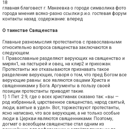
18
главная благовест г. Макеевка о городе символика фото
города мнения всяко-разно ссылки р.и.о. гостевая форум
контакты назад :cодержание: вперед
О таинстве Священства
Главные разномыслия протестантов с православными
относительно вопроса священства заключаются в
следующем.
I. Православные разделяют верующих на священство и
мирян1, на пастырей и овец, на клир2 и прихожан.
Протестанты же отказываются признавать такое
разделение верующих, говоря о том, что пред Богом все
верующие равны: все являются овцами Христа и
священниками у Бога. Аргументы в пользу своей
позиции протестанты приводят такие.
1) 1 Пет. 2:9, где о всех христианах сказано так: «вы —
род избранный, царственное священство, народ святый,
люди, взятые в удел». Вот, торжествуют протестанты,
ясно написано, что все верующие, а не только особые
люди в Церкви являются священниками. Поэтому,
догмат о всеобщем священстве стал одним из