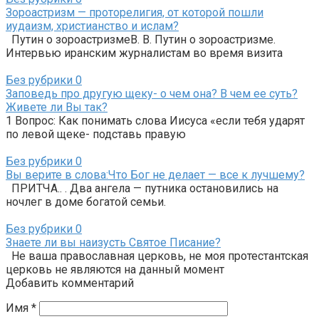
Зороастризм — проторелигия, от которой пошли
иудаизм, христианство и ислам?
Путин о зороастризмеВ. В. Путин о зороастризме.
Интервью иранским журналистам во время визита
Без рубрики
0
Заповедь про другую щеку- о чем она? В чем ее суть?
Живете ли Вы так?
1 Вопрос: Как понимать слова Иисуса «если тебя ударят
по левой щеке- подставь правую
Без рубрики
0
Вы верите в слова:Что Бог не делает — все к лучшему?
ПРИТЧА.. . Два ангела — путника остановились на
ночлег в доме богатой семьи.
Без рубрики
0
Знаете ли вы наизусть Святое Писание?
Не ваша православная церковь, не моя протестантская
церковь не являются на данный момент
Добавить комментарий
Имя
*