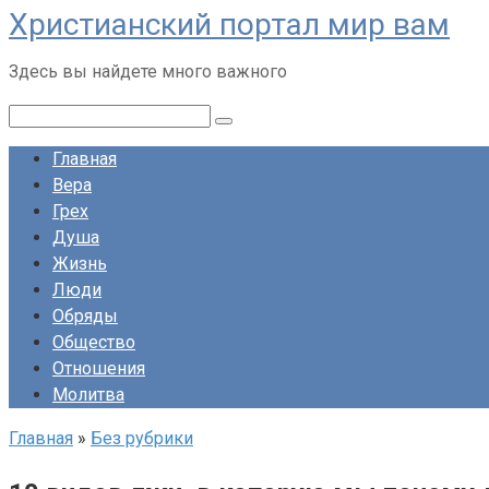
Христианский портал мир вам
Перейти
к
Здесь вы найдете много важного
контенту
Поиск:
Главная
Вера
Грех
Душа
Жизнь
Люди
Обряды
Общество
Отношения
Молитва
Главная
»
Без рубрики