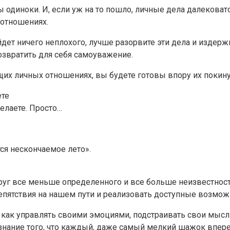
вы одиноки. И, если уж на то пошло, личные дела далековат
 отношениях.
ыйдет ничего неплохого, лучше разорвите эти дела и изде
озвратить для себя самоуважение.
их личных отношениях, вы будете готовы впору их покину
ете
желаете. Просто…
тся нескончаемое лето».
 все меньше определенного и все больше неизвестностей.
епятствия на нашем пути и реализовать доступные возмож
, как управлять своими эмоциями, подстраивать свои мысл
 знание того, что каждый, даже самый мелкий шажок вперед