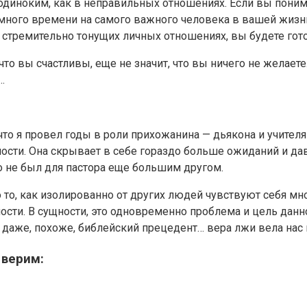
 одиноким, как в неправильных отношениях. Если вы поним
много времени на самого важного человека в вашей жизни 
 стремительно тонущих личных отношениях, вы будете гот
о, что вы счастливы, еще не значит, что вы ничего не желаете
…
 что я провел годы в роли прихожанина — дьякона и учител
ости. Она скрывает в себе гораздо больше ожиданий и дав
то не был для пастора еще большим другом.
 то, как изолированно от других людей чувствуют себя мн
ости. В сущности, это одновременно проблема и цель дан
о даже, похоже, библейский прецедент… вера лжи вела нас 
 верим: