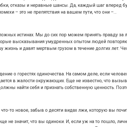
ошибки, отказы и неравные шансы. Да, каждый шаг вперед б
омехи – это не препятствия на вашем пути, что они –…
ложных истинах. Мы до сих пор можем принять правду за 
торые высказывания умудренных опытом людей повторяютс
у жизнь и давят мертвым грузом в течение долгих лет. Чем
ие о горестях одиночества. На самом деле, если человек 
дается в жалости окружающих. Еще не известно, что вызыв
должны найти себя и признать собственную ценность. Поэ
что-то новое, забыв о десяти видах лжи, которую вы почит
, еще не значит, что вы одиноки. И, если уж на то пошло, л