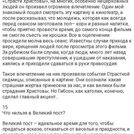
«Страсти Христовы», на многих, особенно нецерковных
людей он произвел огромное впечатление. Один мой
знакомый пошел смотреть эту картину в кинотеатр, а
после рассказывал, что молодежь, которая как всегда
перед сеансом заготовила поп– корн и разные напитки,
чтобы приятно провести время, до самого конца фильма
не смогла съесть ни крошки. Все в оцепенении
просидели молча весь сеанс. Известны случаи прихода к
вере, крещения людей после просмотра этого фильма.
За рубежом были случаи, когда люди, много лет назад
совершившие преступления, и ушедшие от наказания,
каялись и приходили сдаваться в руки правосудия.
Такое впечатление на них произвели события Страстной
седмицы, описанные в картине. Они осознали: какая
страшная жертва принесена за нас, и как велики были
страдания Христовы. Но Гибсон, как католик, конечно,
сделал главный акцент…
15
Что нельзя в Великий пост?
Великий пост – идеальное время для того, чтобы
предаться аскезе, отказаться от веселья и праздности, и