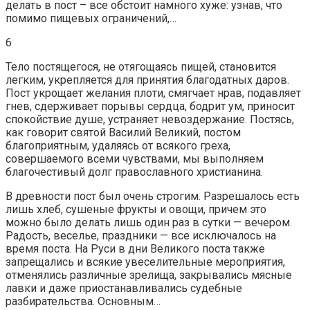
делать в пост – все обстоит намного хуже: узнав, что
помимо пищевых ограничений,…
6
Тело постящегося, не отягощаясь пищей, становится
легким, укрепляется для принятия благодатных даров.
Пост укрощает желания плоти, смягчает нрав, подавляет
гнев, сдерживает порывы сердца, бодрит ум, приносит
спокойствие душе, устраняет невоздержание. Постясь,
как говорит святой Василий Великий, постом
благоприятным, удаляясь от всякого греха,
совершаемого всеми чувствами, мы выполняем
благочестивый долг православного христианина.
В древности пост был очень строгим. Разрешалось есть
лишь хлеб, сушеные фрукты и овощи, причем это
можно было делать лишь один раз в сутки — вечером.
Радость, веселье, праздники — все исключалось на
время поста. На Руси в дни Великого поста также
запрещались и всякие увеселительные мероприятия,
отменялись различные зрелища, закрывались мясные
лавки и даже приостанавливались судебные
разбирательства. Основным…