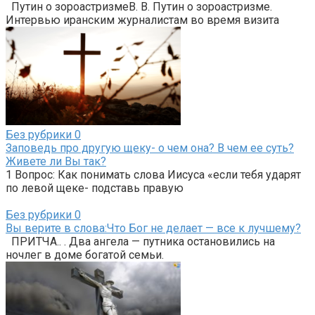
Путин о зороастризмеВ. В. Путин о зороастризме.
Интервью иранским журналистам во время визита
Без рубрики
0
Заповедь про другую щеку- о чем она? В чем ее суть?
Живете ли Вы так?
1 Вопрос: Как понимать слова Иисуса «если тебя ударят
по левой щеке- подставь правую
Без рубрики
0
Вы верите в слова:Что Бог не делает — все к лучшему?
ПРИТЧА.. . Два ангела — путника остановились на
ночлег в доме богатой семьи.