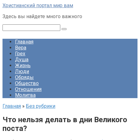
Перейти
Христианский портал мир вам
к
Здесь вы найдете много важного
контенту
Поиск:
Главная
Вера
Грех
Душа
Жизнь
Люди
Обряды
Общество
Отношения
Молитва
Главная
»
Без рубрики
Что нельзя делать в дни Великого
поста?