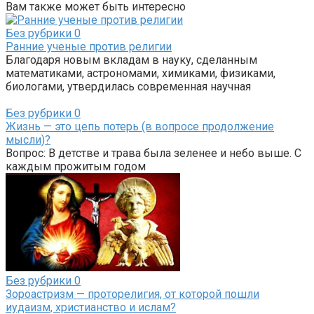
Вам также может быть интересно
Без рубрики
0
Ранние ученые против религии
Благодаря новым вкладам в науку, сделанным
математиками, астрономами, химиками, физиками,
биологами, утвердилась современная научная
Без рубрики
0
Жизнь — это цепь потерь (в вопросе продолжение
мысли)?
Вопрос: В детстве и трава была зеленее и небо выше. С
каждым прожитым годом
Без рубрики
0
Зороастризм — проторелигия, от которой пошли
иудаизм, христианство и ислам?