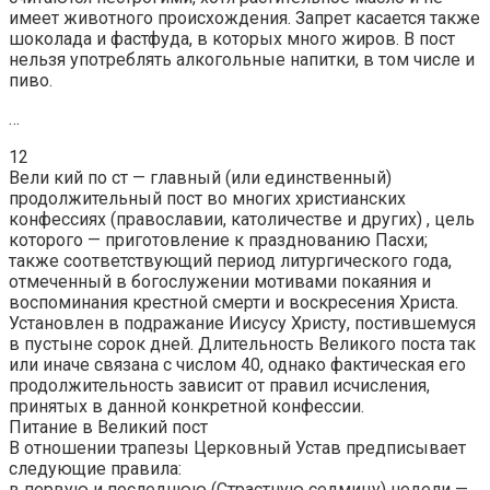
имеет животного происхождения. Запрет касается также
шоколада и фастфуда, в которых много жиров. В пост
нельзя употреблять алкогольные напитки, в том числе и
пиво.
…
12
Вели кий по ст — главный (или единственный)
продолжительный пост во многих христианских
конфессиях (православии, католичестве и других) , цель
которого — приготовление к празднованию Пасхи;
также соответствующий период литургического года,
отмеченный в богослужении мотивами покаяния и
воспоминания крестной смерти и воскресения Христа.
Установлен в подражание Иисусу Христу, постившемуся
в пустыне сорок дней. Длительность Великого поста так
или иначе связана с числом 40, однако фактическая его
продолжительность зависит от правил исчисления,
принятых в данной конкретной конфессии.
Питание в Великий пост
В отношении трапезы Церковный Устав предписывает
следующие правила:
в первую и последнюю (Страстную седмицу) недели —