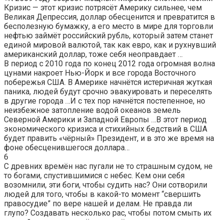
Кризис — этот кризис потрясёт Америку сильнее, чем
Великая Депрессия, доллар обесценится и превратится в
бесполезную бумажку, а его место в мире для торговли
нефтью займёт российский рубль, который затем станет
единой мировой валютой, так как евро, как и рухнувший
американский доллар, тоже себя неоправдает …
В период с 2010 года по конец 2012 года огромная волна
цунами накроет Нью-Йорк и все города Восточного
побережья США. В Америке начнётся истеричная жуткая
паника, людей будут срочно эвакуировать и переселять
в другие города …И с тех пор начнётся постепенное, но
неизбежное затопление водой океанов земель
Северной Америки и Западной Европы …В этот период
экономического кризиса и стихийных бедствий в США
будет править «чёрный» Президент, и в это же время на
фоне обесценившегося доллара…
6
С древних времён нас пугали не то страшным судом, не
то богами, спустившимися с небес. Кем они себя
возомнили, эти боги, чтобы судить нас? Они сотворили
людей для того, чтобы в какой-то момент “свершить
правосудие” по вере нашей и делам. Не правда ли
глупо? Создавать несколько рас, чтобы потом смыть их