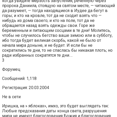
когда увидите мерзость запустения, реченную через
пророка Даниила, стоящую на святом месте, — читающий
да разумеет, — тогда находящиеся в Иудее да бегут в
горы; и кто на кровле, тот да не сходит взять что —
нибудь из дома своего; и кто на поле, тот да не
обращается назад взять одежды свои. Горе же
беременным и питающим сосцами в те дни! Молитесь,
чтобы не случилось бегство ваше зимою или в субботу,
ибо тогда будет великая скорбь, какой не было от
начала мира доныне, и не будет. И если бы не
сократились те дни, то не спаслась бы никакая плоть; но
ради избранных сократятся те дни….
3
Форумец
Сообщений: 1,118
Регистрация: 20.03.2004
Не в сети
Иришка, на » яблоках», имхо, это будет выглядеть так:
Любые предсказания даты конца света, разрушения
мира не имеют благословения Божия и благословения