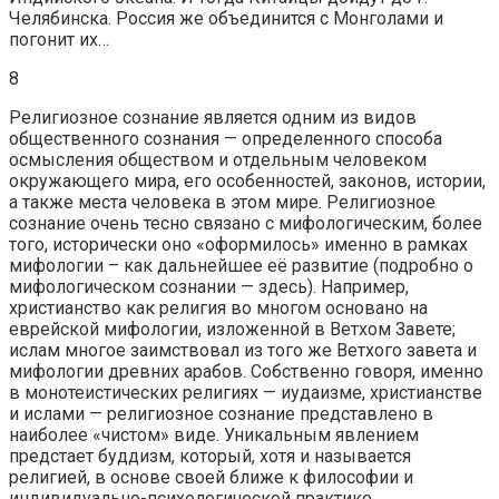
Челябинска. Россия же объединится с Монголами и
погонит их…
8
Религиозное сознание является одним из видов
общественного сознания — определенного способа
осмысления обществом и отдельным человеком
окружающего мира, его особенностей, законов, истории,
а также места человека в этом мире. Религиозное
сознание очень тесно связано с мифологическим, более
того, исторически оно «оформилось» именно в рамках
мифологии – как дальнейшее её развитие (подробно о
мифологическом сознании — здесь). Например,
христианство как религия во многом основано на
еврейской мифологии, изложенной в Ветхом Завете;
ислам многое заимствовал из того же Ветхого завета и
мифологии древних арабов. Собственно говоря, именно
в монотеистических религиях — иудаизме, христианстве
и ислами — религиозное сознание представлено в
наиболее «чистом» виде. Уникальным явлением
предстает буддизм, который, хотя и называется
религией, в основе своей ближе к философии и
индивидуально-психологической практике.