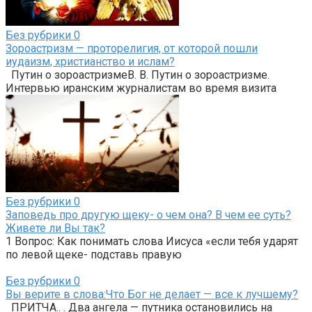
Без рубрики
0
Зороастризм — проторелигия, от которой пошли
иудаизм, христианство и ислам?
Путин о зороастризмеВ. В. Путин о зороастризме.
Интервью иранским журналистам во время визита
Без рубрики
0
Заповедь про другую щеку- о чем она? В чем ее суть?
Живете ли Вы так?
1 Вопрос: Как понимать слова Иисуса «если тебя ударят
по левой щеке- подставь правую
Без рубрики
0
Вы верите в слова:Что Бог не делает — все к лучшему?
ПРИТЧА.. . Два ангела — путника остановились на