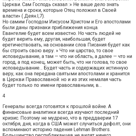
Церкви. Сам Господь сказал :» Не ваше дело знать
времена и сроки, которые Отец положил в Своей
власти» ( Деян.I,7).
Но самим Господом Иисусом Христом и Его апостолами
были даны признаки приближения конца.
Евангелие будет всем известно. Но часть людей не
будет верить ему, другая, наибольшая, будет
еретичествовать, на основании слов Писания будет как
бы строить свою веру. » Что ни царство, то свое
исповедывание, а там — что ни область, а далее — что ни
город, а под конец, может быть, что ни голова, то свое
исповедывание… Будет часть и содержащих истинную
веру, как она передана святыми апостолами и хранится
в Церкви Православной: но и из этих немалая часть
будет только по имени православными, в…
4
Генералы всегда готовятся к прошлой войне. А
финансовые аналитики всегда изучают последний
кризис. Поэтому не мудрено, что в преддверии 17
октября, дня, когда в США может случиться дефолт, они
вспоминают историю падения Lehman Brothers.
Большинство республиканцев не видят ничего