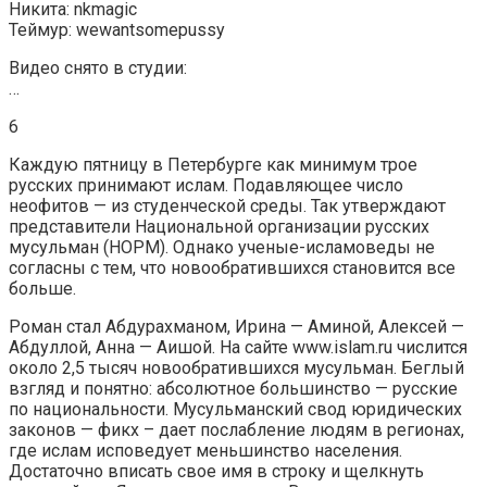
Никита: nkmagic
Теймур: wewantsomepussy
Видео снято в студии:
…
6
Каждую пятницу в Петербурге как минимум трое
русских принимают ислам. Подавляющее число
неофитов — из студенческой среды. Так утверждают
представители Национальной организации русских
мусульман (НОРМ). Однако ученые-исламоведы не
согласны с тем, что новообратившихся становится все
больше.
Роман стал Абдурахманом, Ирина — Аминой, Алексей —
Абдуллой, Анна — Аишой. На сайте www.islam.ru числится
около 2,5 тысяч новообратившихся мусульман. Беглый
взгляд и понятно: абсолютное большинство — русские
по национальности. Мусульманский свод юридических
законов — фикх – дает послабление людям в регионах,
где ислам исповедует меньшинство населения.
Достаточно вписать свое имя в строку и щелкнуть