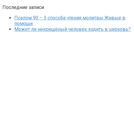
Последние записи
Псалом 90 – 3 способа чтения молитвы Живые в
помощи
Может ли некрещёный человек ходить в церковь?