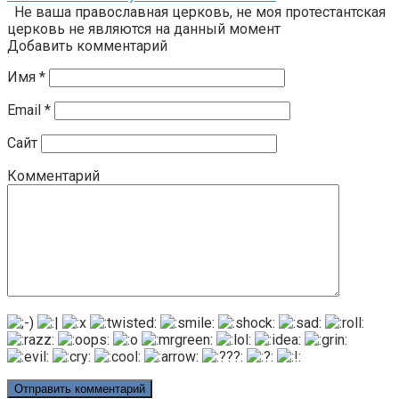
Не ваша православная церковь, не моя протестантская
церковь не являются на данный момент
Добавить комментарий
Имя
*
Email
*
Сайт
Комментарий