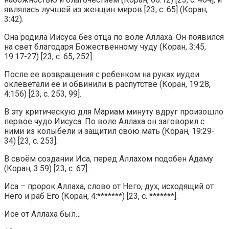
являлась лучшей из женщин миров [23, c. 65] (Коран,
3:42).
Она родила Иисуса без отца по воле Аллаха. Он появился
на свет благодаря Божественному чуду (Коран, 3:45,
19:17-27) [23, c. 65, 252].
После ее возвращения с ребенком на руках иудеи
оклеветали её и обвинили в распутстве (Коран, 19:28,
4:156) [23, c. 253, 99].
В эту критическую для Мариам минуту вдруг произошло
первое чудо Иисуса. По воле Аллаха он заговорил с
ними из колыбели и защитил свою мать (Коран, 19:29-
34) [23, c. 253].
В своём создании Иса, перед Аллахом подобен Адаму
(Коран, 3:59) [23, c. 67].
Иса – пророк Аллаха, слово от Него, дух, исходящий от
Него и раб Его (Коран, 4:*******) [23, c. *******].
Исе от Аллаха был…