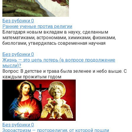
Без рубрики
0
Ранние ученые против религии
Благодаря новым вкладам в науку, сделанным
математиками, астрономами, химиками, физиками,
биологами, утвердилась современная научная
Без рубрики
0
Жизнь — это цепь потерь (в вопросе продолжение
мысли)?
Вопрос: В детстве и трава была зеленее и небо выше. С
каждым прожитым годом
Без рубрики
0
Зороастризм — проторелигия, от которой пошли