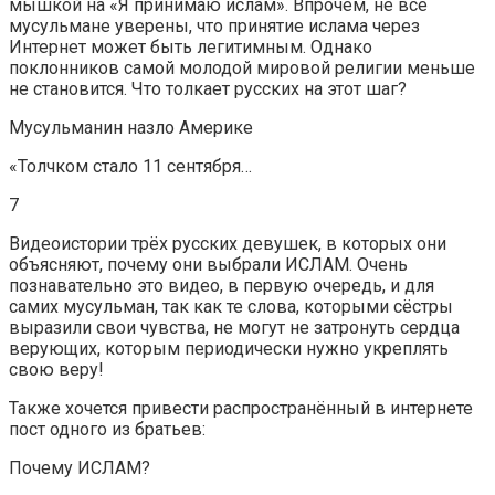
мышкой на «Я принимаю ислам». Впрочем, не все
мусульмане уверены, что принятие ислама через
Интернет может быть легитимным. Однако
поклонников самой молодой мировой религии меньше
не становится. Что толкает русских на этот шаг?
Мусульманин назло Америке
«Толчком стало 11 сентября…
7
Видеоистории трёх русских девушек, в которых они
объясняют, почему они выбрали ИСЛАМ. Очень
познавательно это видео, в первую очередь, и для
самих мусульман, так как те слова, которыми сёстры
выразили свои чувства, не могут не затронуть сердца
верующих, которым периодически нужно укреплять
свою веру!
Также хочется привести распространённый в интернете
пост одного из братьев:
Почему ИСЛАМ?