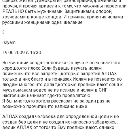
сферах жизни. Демократия, равноправие, феминизм и
прочая, и прочая привели к тому, что мужчины перестали
РЕАЛЬНО быть мужчинами. Защитниками, опорой,
хозяевами в конце концов. И причина принятия ислама
русскими женщинами одна: желание…
3
islyam
19.06.2009 в 16:30
Всевышний создал человека Он лучше всех знает что
хорошо,что плохо.Если будешь изучать ислям
поймешь,что все запреты ,которые запретил АЛЛАХ
только в них благо и в приказах.Ислям не познается по
людям многое что дела.т,которые преписывают себя к
мусульманам вовсе не из исляма и ислям в СНГ
настояший начинает где-то проявлятсяю
Я бы много,что хотела рассказат но за один раз не
возможно прочитай,что написано ниже
АЛЛАХ создал человека для определенной цели и не
создал без цели и не создал их напрасно забавляясь.,
велик АЛЛАХ от того,что Ему преписывают, однако