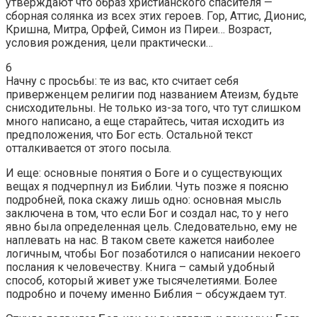
утверждают что образ христианского спасителя —
сборная солянка из всех этих героев. Гор, Аттис, Дионис,
Кришна, Митра, Орфей, Симон из Пиреи… Возраст,
условия рождения, цели практически…
6
Начну с просьбы: те из вас, кто считает себя
приверженцем религии под названием Атеизм, будьте
снисходительны. Не только из-за того, что тут слишком
много написано, а еще старайтесь, читая исходить из
предположения, что Бог есть. Остальной текст
отталкивается от этого посыла.
И еще: основные понятия о Боге и о существующих
вещах я подчерпнул из Библии. Чуть позже я поясню
подробней, пока скажу лишь одно: основная мысль
заключена в том, что если Бог и создал нас, то у него
явно была определенная цель. Следовательно, ему не
наплевать на нас. В таком свете кажется наиболее
логичным, чтобы Бог позаботился о написании некоего
послания к человечеству. Книга – самый удобный
способ, который живет уже тысячелетиями. Более
подробно и почему именно Библия – обсуждаем тут.