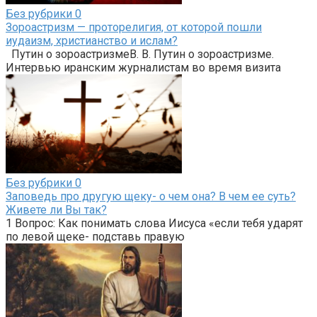
Без рубрики
0
Зороастризм — проторелигия, от которой пошли
иудаизм, христианство и ислам?
Путин о зороастризмеВ. В. Путин о зороастризме.
Интервью иранским журналистам во время визита
Без рубрики
0
Заповедь про другую щеку- о чем она? В чем ее суть?
Живете ли Вы так?
1 Вопрос: Как понимать слова Иисуса «если тебя ударят
по левой щеке- подставь правую