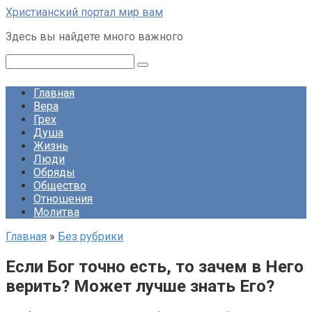
Перейти
Христианский портал мир вам
к
Здесь вы найдете много важного
контенту
Поиск:
Главная
Вера
Грех
Душа
Жизнь
Люди
Обряды
Общество
Отношения
Молитва
Главная
»
Без рубрики
Если Бог точно есть, то зачем в Него
верить? Может лучше знать Его?