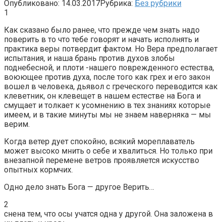
Опубликовано:
14.03.2017
Рубрика:
Без рубрики
1
Как сказано было ранее, что прежде чем знать надо
поверить в то что тебе говорят и начать исполнять и
практика веры потвердит фактом. Но Вера предполагает
испытания, и наша брань против духов злобы
поднебесной, и плоти -нашего поврежденного естества,
воюющее против духа, после того как грех и его закон
вошел в человека, дьявол с греческого переводится как
клеветник, он клевещет в нашем естестве на Бога и
смущает и толкает к усомнению в тех знаниях которые
имеем, и в такие минуты мы не знаем наверняка — мы
верим.
Когда ветер дует спокойно, всякий мореплаватель
может высоко мнить о себе и хвалиться. Но только при
внезапной перемене ветров проявляется искусство
опытных кормчих.
Одно дело знать Бога — другое Верить…
2
снена тем, что осы учатся одна у другой. Она заложена в