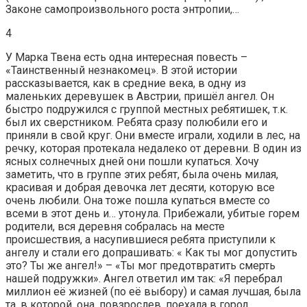
Законе самопроизвольного роста энтропии,…
4
У Марка Твена есть одна интересная повесть –
«Таинственный незнакомец». В этой истории
рассказывается, как в средние века, в одну из
маленьких деревушек в Австрии, пришёл ангел. Он
быстро подружился с группой местных ребятишек, т.к.
был их сверстником. Ребята сразу полюбили его и
приняли в свой круг. Они вместе играли, ходили в лес, на
речку, которая протекала недалеко от деревни. В один из
ясных солнечных дней они пошли купаться. Хочу
заметить, что в группе этих ребят, была очень милая,
красивая и добрая девочка лет десяти, которую все
очень любили. Она тоже пошла купаться вместе со
всеми в этот день и… утонула. Прибежали, убитые горем
родители, вся деревня собралась на месте
происшествия, а насупившиеся ребята приступили к
ангелу и стали его допрашивать: « Как ты мог допустить
это? Ты же ангел!» – «Ты мог предотвратить смерть
нашей подружки». Ангел ответил им так: «Я перебрал
миллион её жизней (по её выбору) и самая лучшая, была
та, в которой, она, повзрослев, поехала в город,…