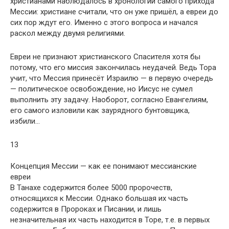
христианами наблюдалось в хронологии самого прихода
Мессии: христиане считали, что он уже пришёл, а евреи до
сих пор ждут его. Именно с этого вопроса и начался
раскол между двумя религиями.
Евреи не признают христианского Спасителя хотя бы
потому, что его миссия закончилась неудачей. Ведь Тора
учит, что Мессия принесёт Израилю — в первую очередь
— политическое освобождение, но Иисус не сумел
выполнить эту задачу. Наоборот, согласно Евангелиям,
его самого изловили как заурядного бунтовщика,
избили…
13
Концепция Мессии — как ее понимают мессианские
евреи
В Танахе содержится более 5000 пророчеств,
относящихся к Мессии. Однако большая их часть
содержится в Пророках и Писании, и лишь
незначительная их часть находится в Торе, т.е. в первых