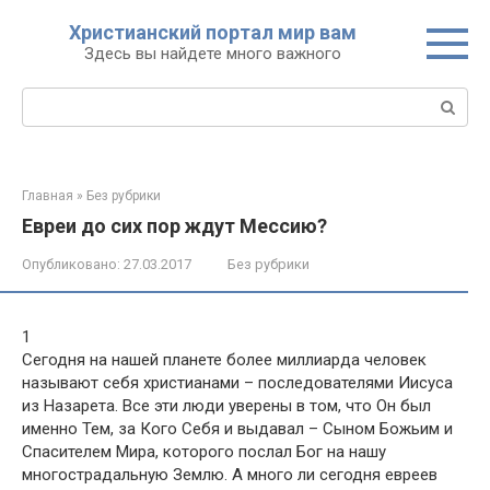
Перейти
Христианский портал мир вам
к
Здесь вы найдете много важного
контенту
Поиск:
Главная
»
Без рубрики
Евреи до сих пор ждут Мессию?
Опубликовано:
27.03.2017
Без рубрики
1
Сегодня на нашей планете более миллиарда человек
называют себя христианами – последователями Иисуса
из Назарета. Все эти люди уверены в том, что Он был
именно Тем, за Кого Себя и выдавал – Сыном Божьим и
Спасителем Мира, которого послал Бог на нашу
многострадальную Землю. А много ли сегодня евреев