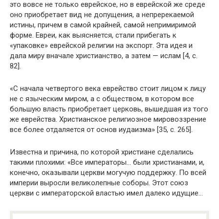
это вовсе не только еврейское, но в еврейской же среде
оно приобретает вид не допущения, а непререкаемой
истины, причем в самой крайней, самой непримиримой
форме. Евреи, как выясняется, стали прибегать к
«упаковке» еврейской религии на экспорт. Эта идея и
дала миру вначале христианство, а затем — ислам [4, с.
82].
«С начала четвертого века еврейство стоит лицом к лицу
не с языческим миром, а с обществом, в котором все
большую власть приобретает церковь, вышедшая из того
же еврейства. Христианское религиозное мировоззрение
все более отдаляется от основ иудаизма» [35, с. 265].
Известна и причина, по которой христиане сделались
такими плохими: «Все императоры… были христианами, и,
конечно, оказывали церкви могучую поддержку. По всей
империи выросли великолепные соборы. Этот союз
церкви с императорской властью имел далеко идущие…