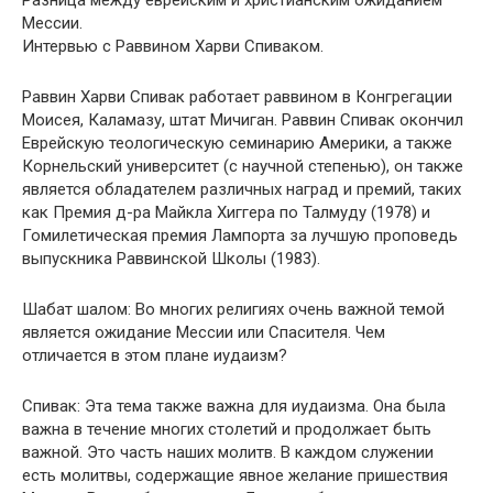
Разница между еврейским и христианским ожиданием
Мессии.
Интервью с Раввином Харви Спиваком.
Раввин Харви Спивак работает раввином в Конгрегации
Моисея, Каламазу, штат Мичиган. Раввин Спивак окончил
Еврейскую теологическую семинарию Америки, а также
Корнельский университет (с научной степенью), он также
является обладателем различных наград и премий, таких
как Премия д-ра Майкла Хиггера по Талмуду (1978) и
Гомилетическая премия Лампорта за лучшую проповедь
выпускника Раввинской Школы (1983).
Шабат шалом: Во многих религиях очень важной темой
является ожидание Мессии или Спасителя. Чем
отличается в этом плане иудаизм?
Спивак: Эта тема также важна для иудаизма. Она была
важна в течение многих столетий и продолжает быть
важной. Это часть наших молитв. В каждом служении
есть молитвы, содержащие явное желание пришествия