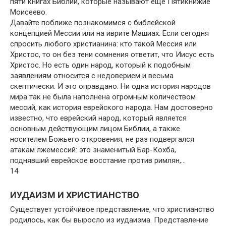
пяти книгах Библии, которые называют еще Пятикнижие
Моисеево.
Давайте поближе познакомимся с библейской
концепцией Мессии или на иврите Машиах. Если сегодня
спросить любого христианина: кто такой Мессия или
Христос, то он без тени сомнения ответит, что Иисус есть
Христос. Но есть один народ, который к подобным
заявлениям относится с недоверием и весьма
скептически. И это оправдано. Ни одна история народов
мира так не была наполнена огромным количеством
мессий, как история еврейского народа. Нам достоверно
известно, что еврейский народ, который является
основным действующим лицом Библии, а также
носителем Божьего откровения, не раз подвергался
атакам лжемессий: это знаменитый Бар-Кохба,
поднявший еврейское восстание против римлян,…
14
ИУДАИЗМ И ХРИСТИАНСТВО
Существует устойчивое представление, что христианство
родилось, как бы выросло из иудаизма. Представление