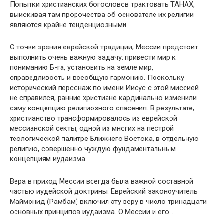
Попытки христианских богословов трактовать ТАНАХ,
выискивая там пророчества об основателе их религии
являются крайне тенденциозными.
С точки зрения еврейской традиции, Мессии предстоит
выполнить очень важную задачу: привести мир к
пониманию Б-га, установить на земле мир,
справедливость и всеобщую гармонию. Поскольку
исторический персонаж по имени Иисус с этой миссией
не справился, ранние христиане кардинально изменили
саму концепцию религиозного спасения. В результате,
христианство трансформировалось из еврейской
мессианской секты, одной из многих на пестрой
теологической палитре Ближнего Востока, в отдельную
религию, совершенно чуждую фундаментальным
концепциям иудаизма.
Вера в приход Мессии всегда была важной составной
частью иудейской доктрины. Еврейский законоучитель
Маймонид (Рамбам) включил эту веру в число тринадцати
основных принципов иудаизма. О Мессии и его…