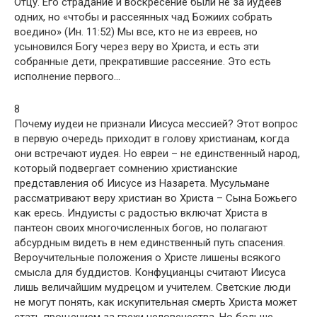
Отцу. Его страдание и воскресение были не за иудеев
одних, но «чтобы и рассеянных чад Божиих собрать
воедино» (Ин. 11:52) Мы все, кто не из евреев, но
усыновился Богу через веру во Христа, и есть эти
собранные дети, прекратившие рассеяние. Это есть
исполнение первого…
8
Почему иудеи не признали Иисуса мессией? Этот вопрос
в первую очередь приходит в голову христианам, когда
они встречают иудея. Но евреи – не единственный народ,
который подвергает сомнению христианские
представления об Иисусе из Назарета. Мусульмане
рассматривают веру христиан во Христа – Сына Божьего
как ересь. Индуисты с радостью включат Христа в
пантеон своих многочисленных богов, но полагают
абсурдным видеть в нем единственный путь спасения.
Вероучительные положения о Христе лишены всякого
смысла для буддистов. Конфуцианцы считают Иисуса
лишь величайшим мудрецом и учителем. Светские люди
не могут понять, как искупительная смерть Христа может