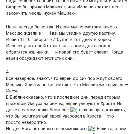
беда. Человек говорит: «Я все никак не могу найти работу.
Скорее бы пришел Машиах!», или: «Мне не хватает денег
закончить месяц, нужен Машиах».
Но не всегда было так. И если мы посмотрим какого
Мессию ждали в I – II вв. мы увидим другую картину.
Исайя 11:10 говорит: «И будет в тот день: к корню
Иессееву, который станет, как знамя для народов,
обратятся язычники, — и покой его будет слава». Когда
евреи обсуждают этот стих они…
4
Все наверное, знают, что евреи до сих пор ждут своего
Мессию. Христиане же считают, что Мессия уже пришел —
Иисус.
В Библии сказано, что в последние дни, перед вторым
приходом Иисуса на землю, евреи уверуют в Христа. Но
даже в самом волшебном сне
нельзя предположить,
что бы религиозный еврей уверовал в Христа — это
просто невероятно.
Но для Бога нет ничего невозможного
Если то, о чем