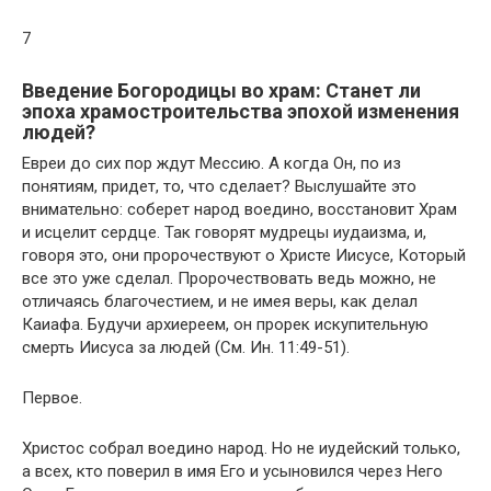
7
Введение Богородицы во храм: Станет ли
эпоха храмостроительства эпохой изменения
людей?
Евреи до сих пор ждут Мессию. А когда Он, по из
понятиям, придет, то, что сделает? Выслушайте это
внимательно: соберет народ воедино, восстановит Храм
и исцелит сердце. Так говорят мудрецы иудаизма, и,
говоря это, они пророчествуют о Христе Иисусе, Который
все это уже сделал. Пророчествовать ведь можно, не
отличаясь благочестием, и не имея веры, как делал
Каиафа. Будучи архиереем, он прорек искупительную
смерть Иисуса за людей (См. Ин. 11:49-51).
Первое.
Христос собрал воедино народ. Но не иудейский только,
а всех, кто поверил в имя Его и усыновился через Него