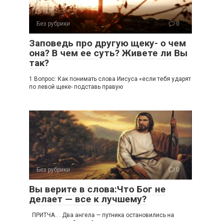
Без рубрики
0
Заповедь про другую щеку- о чем
она? В чем ее суть? Живете ли Вы
так?
1 Вопрос: Как понимать слова Иисуса «если тебя ударят
по левой щеке- подставь правую
Без рубрики
0
Вы верите в слова:Что Бог не
делает — все к лучшему?
ПРИТЧА.. . Два ангела — путника остановились на