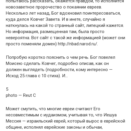
попытаюсь рассказать, окажется правдой, то исполнится
новозаветное пророчество о покаянии евреев.
Несколько лет назад, Бог вдохновил поинтересоваться,
куда делся Ковчег Завета. И в инете, случайно я
наткнулась на какой то странный сайт, липецкий кажется.
Но информация, размещенная там, была просто
невероятна. Вот сайт с такой же информацией (может они
просто поменяли домен) http://nbad.narod.ru/.
Попробую коротко пояснить о чем речь. Бог повелел
Моисею сделать Ковчег, подробно описав, как он
должен выглядеть (подробности, кому интересно —
Исход 25 глава с 10 стиха). И…
5
photo — Reut C
Может смутить, что многие евреи считают Его
несовместимым с иудаизмом, учитывая то, что Иешуа
Мессия — израильский еврей, который вырос в еврейской
общине, исполнял еврейские законы и обычаи,