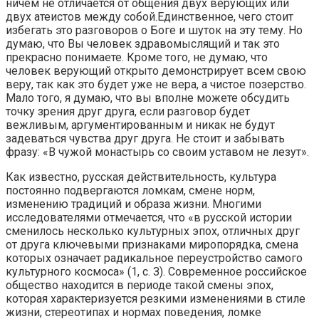
ничем не отличается от общения двух верующих или
двух атеистов между собой.Единственное, чего стоит
избегать это разговоров о Боге и шуток на эту тему. Но
думаю, что Вы человек здравомыслящий и так это
прекрасно понимаете. Кроме того, не думаю, что
человек верующий открыто демонстрирует всем свою
веру, так как это будет уже не вера, а чистое позерство.
Мало того, я думаю, что вы вполне можете обсудить
точку зрения друг друга, если разговор будет
вежливым, аргументированным и никак не будут
задеваться чувства друг друга. Не стоит и забывать
фразу: «В чужой монастырь со своим уставом не лезут».
Как известно, русская действительность, культура
постоянно подвергаются ломкам, смене норм,
изменению традиций и образа жизни. Многими
исследователями отмечается, что «в русской истории
сменилось несколько культурных эпох, отличных друг
от друга ключевыми признаками миропорядка, смена
которых означает радикальное переустройство самого
культурного космоса» (1, с. З). Современное российское
общество находится в периоде такой смены эпох,
которая характеризуется резкими изменениями в стиле
жизни, стереотипах и нормах поведения, ломке