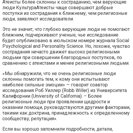
Атеисты более склонны к состраданию, чем верующие
люди КультураАтеисты чаще совершают добрые
поступки из сострадания к ближнему, чем религиозные
люди, заявляют исследователи.
Это не значит, что глубоко верующие люди не помогают
ближним, подчеркивают ученые, чье исследование
будет опубликовано в июльском номере журнала Social
Psychological and Personality Science. Но, похоже, чувство
сострадания нечасто движет высоко религиозными
людьми при совершении благородных поступков, по
сравнению с атеистами и менее религиозными людьми.
«Мы обнаружили, что не очень религиозные люди
склонны помогать тем, к кому они испытывают
наиболее сильные эмоции» — говорит соавтор
исследования Роб Уиллер (Robb Willer) из Университета
Калифорнии (University of California). – Более
религиозные люди при проявлении щедрости и
оказании помощи, руководствуются другими факторами,
такими как доктрина, принадлежность к определенному
сообществу, репутация».
Если вы хорошо запомнили подробности, детали,