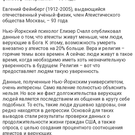
Евгений Фейнберг (1912-2005), выдающийся
отечественный учёный-физик, член Атеистического
общества Москвы, – 93 года.
Нью-Йоркский психолог Елизер Счалл опубликовал
данные о том, что атеисты живут меньше, чем люди,
верующие в Бога. К этому, возможность умереть
внезапно у атеистов на 20% больше. Вера и религия –
горячие темы всех времен. А сейчас люди живут в такое
время, когда необходимо иметь хоть незначительную
уверенность в будущем. Религия – вот что
предоставляет людям такую уверенность.
Данные, полученные Нью-Йоркским университетом,
очень интересны. Само явление полностью объяснить
нельзя. Но все же факт долгожительства верующих
людей является последствием их общения в кругу себе
подобных. То есть, такие люди душевно здоровы, они
редко находятся в депрессии. Основой для таких
выводов стали результаты проверки данных о
продолжительности жизни граждан США, а также
опроса, с целью создания процентного соотношения
атеистов и верующих.