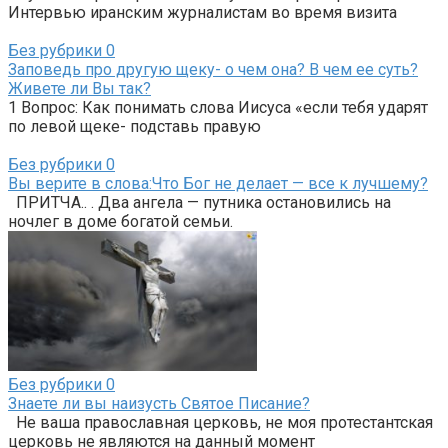
Интервью иранским журналистам во время визита
Без рубрики
0
Заповедь про другую щеку- о чем она? В чем ее суть?
Живете ли Вы так?
1 Вопрос: Как понимать слова Иисуса «если тебя ударят
по левой щеке- подставь правую
Без рубрики
0
Вы верите в слова:Что Бог не делает — все к лучшему?
ПРИТЧА.. . Два ангела — путника остановились на
ночлег в доме богатой семьи.
Без рубрики
0
Знаете ли вы наизусть Святое Писание?
Не ваша православная церковь, не моя протестантская
церковь не являются на данный момент