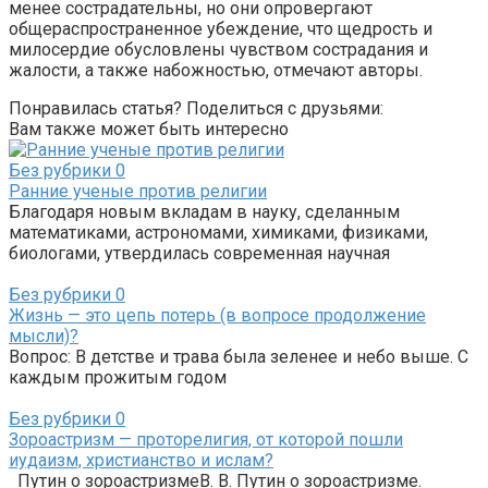
менее сострадательны, но они опровергают
общераспространенное убеждение, что щедрость и
милосердие обусловлены чувством сострадания и
жалости, а также набожностью, отмечают авторы.
Понравилась статья? Поделиться с друзьями:
Вам также может быть интересно
Без рубрики
0
Ранние ученые против религии
Благодаря новым вкладам в науку, сделанным
математиками, астрономами, химиками, физиками,
биологами, утвердилась современная научная
Без рубрики
0
Жизнь — это цепь потерь (в вопросе продолжение
мысли)?
Вопрос: В детстве и трава была зеленее и небо выше. С
каждым прожитым годом
Без рубрики
0
Зороастризм — проторелигия, от которой пошли
иудаизм, христианство и ислам?
Путин о зороастризмеВ. В. Путин о зороастризме.