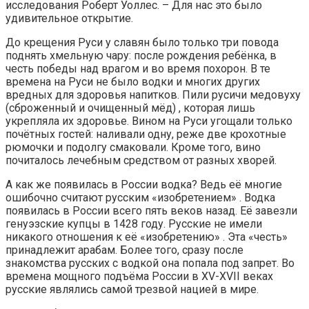
исследования Роберт Уоллес. – Для нас это было
удивительное открытие.
До крещения Руси у славян было только три повода
поднять хмельную чару: после рождения ребёнка, в
честь победы над врагом и во время похорон. В те
времена на Руси не было водки и многих других
вредных для здоровья напитков. Пили русичи медовуху
(сброженный и очищенный мёд) , которая лишь
укрепляла их здоровье. Вином на Руси угощали только
почётных гостей: наливали одну, реже две крохотные
рюмочки и подолгу смаковали. Кроме того, вино
почиталось лечебным средством от разных хворей.
А как же появилась в России водка? Ведь её многие
ошибочно считают русским «изобретением» . Водка
появилась в России всего пять веков назад. Её завезли
генуэзские купцы в 1428 году. Русские не имели
никакого отношения к её «изобретению» . Эта «честь»
принадлежит арабам. Более того, сразу после
знакомства русских с водкой она попала под запрет. Во
времена мощного подъёма России в ХV-ХVII веках
русские являлись самой трезвой нацией в мире.