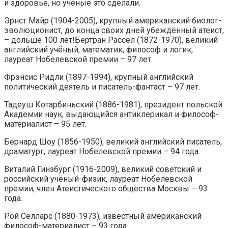
и здоровье, но ученые это сделали.
Эрнст Майр (1904-2005), крупный американский биолог-
эволюционист, до конца своих дней убеждённый атеист,
– дольше 100 лет!Бертран Рассел (1872-1970), великий
английский учёный, математик, философ и логик,
лауреат Нобелевской премии – 97 лет.
Фрэнсис Ридли (1897-1994), крупный английский
политический деятель и писатель-фантаст – 97 лет.
Тадеуш Котарбиньский (1886-1981), президент польской
Академии наук, выдающийся антиклерикал и философ-
материалист – 95 лет.
Бернард Шоу (1856-1950), великий английский писатель,
драматург, лауреат Нобелевской премии – 94 года.
Виталий Гинзбург (1916-2009), великий советский и
российский учёный-физик, лауреат Нобелевской
премии, член Атеистического общества Москвы – 93
года.
Рой Селларс (1880-1973), известный американский
философ-материалист – 93 года.