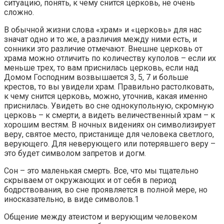
ситуацию, понять, к чему снится церковь, не очень
сложно.
В обычной жизни слова «храм» и «церковь» для нас
значат одно и то же, а различия между ними есть, и
сонники это различие отмечают. Внешне церковь от
храма можно отличить по количеству куполов – если их
меньше трех, то вам приснилась церковь, если над
Домом Господним возвышается 3, 5, 7 и больше
крестов, то вы увидели храм. Правильно растолковать,
к чему снится церковь, можно, уточнив, какая именно
приснилась. Увидеть во сне однокупольную, скромную
церковь – к смерти, а видеть величественный храм – к
хорошим вестям. В ночных видениях он символизирует
веру, святое место, пристанище для человека светлого,
верующего. Для неверующего или потерявшего веру –
это будет символом запретов и догм.
Сон – это маленькая смерть. Все, что мы тщательно
скрываем от окружающих и от себя в период
бодрствования, во сне проявляется в полной мере, но
иносказательно, в виде символов.
1
Общение между атеистом и верующим человеком