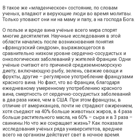
В такое же «младенческое» состояние, по словам
ученых, впадают и верующие люди во время молитвы.
Только уповают они ни на маму и папу, а на господа Бога.
О пользе и вреде вина учёные всего мира спорят
многие десятилетия. Научные исследования в этой
области начались после возникновения понятия
«французский синдром», выражающегося в
сравнительно низком уровне сердечно-сосудистых и
онкологических заболеваний у жителей Франции. Одни
учёные считают его причиной средиземноморскую
диету, включающую рыбу, зелень, свежие овощи и
фрукты, другие – регулярное употребление французами
красного вина. Но факт, что во Франции, благодаря
ежедневному умеренному употреблению красного
вина, смертность от сердечно-сосудистых заболеваний
в два раза ниже, чем в США. При этом французы, в
отличие от американцев, почти не страдают ожирением,
хотя съедают на 40% больше животных жиров, в 4 раза
больше растительного масла, на 60% – сыра и в 3 раза –
свинины.Но что же сокращает жизнь? Как показали
исследования учёных ряда университетов, вреднее
всего на организм действует свет в ночное время.