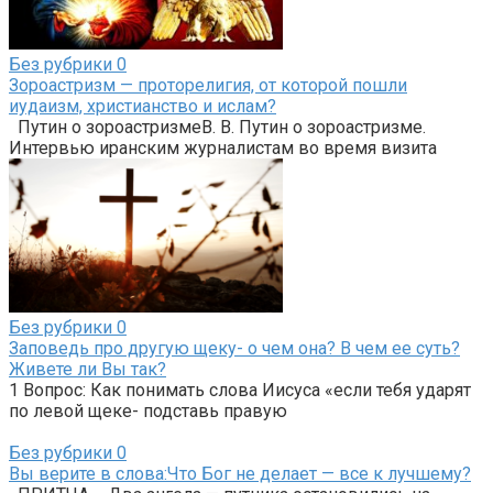
Без рубрики
0
Зороастризм — проторелигия, от которой пошли
иудаизм, христианство и ислам?
Путин о зороастризмеВ. В. Путин о зороастризме.
Интервью иранским журналистам во время визита
Без рубрики
0
Заповедь про другую щеку- о чем она? В чем ее суть?
Живете ли Вы так?
1 Вопрос: Как понимать слова Иисуса «если тебя ударят
по левой щеке- подставь правую
Без рубрики
0
Вы верите в слова:Что Бог не делает — все к лучшему?