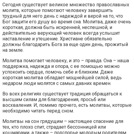
Сегодня существует великое множество православных
молитв, которые помогают человеку завершить
трудный для него день с надеждой и верой на то, что
Бог защити его душу во время сна. Молитва, даже очень
короткая, должна быть искренней, неспешной, и
действительно верующий человек всегда услышит
наставление и утешение. Христиане обязательно
должны благодарить Бога за еще один день, прожитый
на земле.
Молитва помогает человеку, и это – правда. Она – наша
поддержка, надежда и опора, с ее помощью можно
успокоить сердце, помочь себе и близким. Даже
короткая молитва обладает мощнейшей силой, ведь
недаром люди молятся с самых давних времен.
Во всех религиях существует традиция обращаться к
высшим силам для благодарения, просьб или
восхваления. И, помимо прочего, есть молитвы, которые
необходимо читать перед сном.
Молитвы на сон грядущим – настоящее спасение для
тех, кто плохо спит, страдает бессонницей или
кошмарами, а также – подспорье молодым родителям.