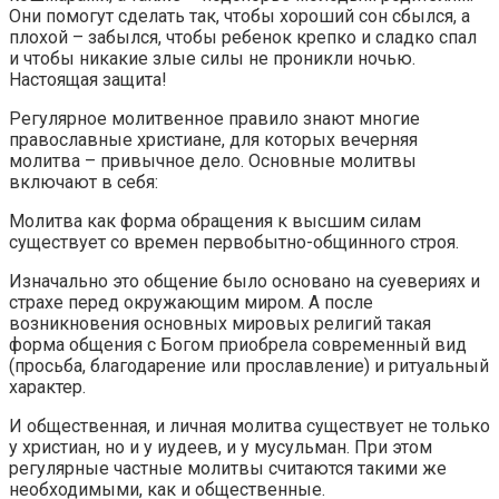
Они помогут сделать так, чтобы хороший сон сбылся, а
плохой – забылся, чтобы ребенок крепко и сладко спал
и чтобы никакие злые силы не проникли ночью.
Настоящая защита!
Регулярное молитвенное правило знают многие
православные христиане, для которых вечерняя
молитва – привычное дело. Основные молитвы
включают в себя:
Молитва как форма обращения к высшим силам
существует со времен первобытно-общинного строя.
Изначально это общение было основано на суевериях и
страхе перед окружающим миром. А после
возникновения основных мировых религий такая
форма общения с Богом приобрела современный вид
(просьба, благодарение или прославление) и ритуальный
характер.
И общественная, и личная молитва существует не только
у христиан, но и у иудеев, и у мусульман. При этом
регулярные частные молитвы считаются такими же
необходимыми, как и общественные.