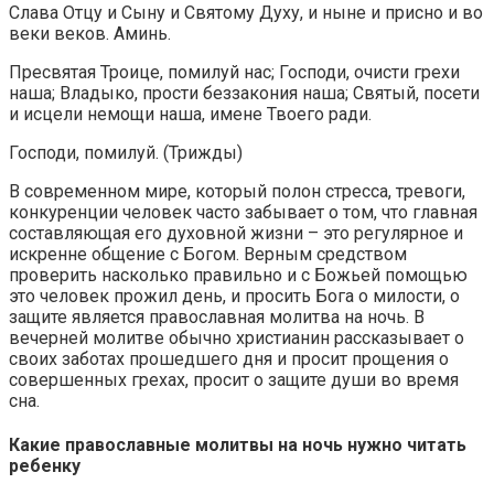
Слава Отцу и Сыну и Святому Духу, и ныне и присно и во
веки веков. Аминь.
Пресвятая Троице, помилуй нас; Господи, очисти грехи
наша; Владыко, прости беззакония наша; Святый, посети
и исцели немощи наша, имене Твоего ради.
Господи, помилуй. (Трижды)
В современном мире, который полон стресса, тревоги,
конкуренции человек часто забывает о том, что главная
составляющая его духовной жизни – это регулярное и
искренне общение с Богом. Верным средством
проверить насколько правильно и с Божьей помощью
это человек прожил день, и просить Бога о милости, о
защите является православная молитва на ночь. В
вечерней молитве обычно христианин рассказывает о
своих заботах прошедшего дня и просит прощения о
совершенных грехах, просит о защите души во время
сна.
Какие православные молитвы на ночь нужно читать
ребенку