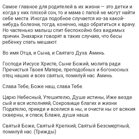
Самое главное для родителей в их жизни — это детки и
когда у них плохой сон, то и мама с папой не могут найти
себе места. Иногда подобное случается из-за какой-
нибудь болезни, тогда, конечно, надо обратиться к врачу.
Но частенько малыш спит беспокойно без видимых
причин. Знахарки говорят в таких случаях, что бесы
ребёнку спать мешают.
Во имя Отца, и Сына, и Святаго Духа. Аминь.
Господи Иисусе Христе, Сыне Божий, молитв ради
Пречистыя Твоея Матере, преподобных и богоносных
отец наших и всех святых, помилуй нас. Аминь.
Слава Тебе, Боже наш, слава Тебе.
Царю Небесный, Утешителю, Душе истины, Иже везде
сый и вся исполняяй, Сокровище благих и жизни
Подателю, прииди и вселися в ны, и очисти ны от всякия
скверны, и спаси, Блаже, души наша.
Святый Боже, Святый Крепкий, Святый Безсмертный,
помилуй нас. (Трижды)