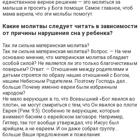
единственное верное решение — это молиться за
малыша и просить у Бога помощи. Самое главное, чтоб
мама верила, что эти мольбы помогут.
Какие молитвы следует читать в зависимости
от причины нарушения сна у ребенка?
Так ли сильна материнская молитва?
Так ли сильна материнская молитва? Вопрос. — На чем
основано мнение, что материнская молитва обладает
особой силой? Не является ли это только благочестивым
поверьем? Ответ. — Отношения между родителями и
детьми строятся по образу наших отношений с Богом,
нашим Небесным Родителем. Поэтому Господь дал…
больше Почему именно евреи были избранным
народом?
Не мало верующих в то, что Всевышний «Бог явился во
плоти», не могут смириться с тем, что Он явился во плоти
Еврея (Рим. 9:5). Особенно те верующие, которые
внимают басням о еврейском заговоре. Например,
Гитлер, так тот вообще утверждал, что Иисус был
арийцем, а не евреем. И он даже собрал группу…
больше Ваши предложения и пожелания: