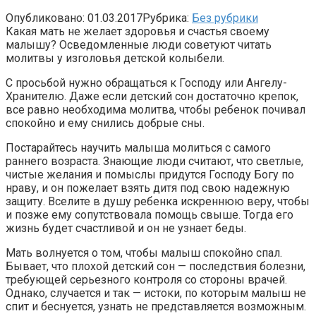
Опубликовано:
01.03.2017
Рубрика:
Без рубрики
Какая мать не желает здоровья и счастья своему
малышу? Осведомленные люди советуют читать
молитвы у изголовья детской колыбели.
С просьбой нужно обращаться к Господу или Ангелу-
Хранителю. Даже если детский сон достаточно крепок,
все равно необходима молитва, чтобы ребенок почивал
спокойно и ему снились добрые сны.
Постарайтесь научить малыша молиться с самого
раннего возраста. Знающие люди считают, что светлые,
чистые желания и помыслы придутся Господу Богу по
нраву, и он пожелает взять дитя под свою надежную
защиту. Вселите в душу ребенка искреннюю веру, чтобы
и позже ему сопутствовала помощь свыше. Тогда его
жизнь будет счастливой и он не узнает беды.
Мать волнуется о том, чтобы малыш спокойно спал.
Бывает, что плохой детский сон — последствия болезни,
требующей серьезного контроля со стороны врачей.
Однако, случается и так — истоки, по которым малыш не
спит и беснуется, узнать не представляется возможным.