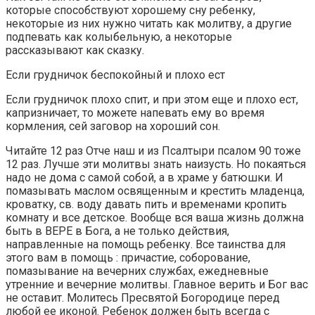
которые способствуют хорошему сну ребенку,
некоторые из них нужно читать как молитву, а другие
подпевать как колыбельную, а некоторые
рассказывают как сказку.
Если грудничок беспокойный и плохо ест
Если грудничок плохо спит, и при этом еще и плохо ест,
капризничает, то можете напевать ему во время
кормления, сей заговор на хороший сон.
Читайте 12 раз Отче наш и из Псалтыри псалом 90 тоже
12 раз. Лучше эти молитвы знать наизусть. Но покаяться
надо не дома с самой собой, а в храме у батюшки. И
помазывать маслом освященным и крестить младенца,
кроватку, св. воду давать пить и временами кропить
комнату и все детское. Вообще вся ваша жизнь должна
быть в ВЕРЕ в Бога, а не только действия,
направленные на помощь ребенку. Все таинства для
этого вам в помощь : причастие, соборование,
помазывание на вечерних службах, ежедневные
утренние и вечерние молитвы. Главное верить и Бог вас
не оставит. Молитесь Пресвятой Богородице перед
любой ее иконой. Ребенок должен быть всегда с