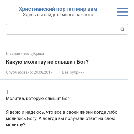
Перейти
Христианский портал мир вам
к
Здесь вы найдете много важного
контенту
Поиск:
Главная
»
Без рубрики
Какую молитву не слышит Бог?
Опубликовано:
29.08.2017
Без рубрики
1
Молитва, которую слышит Бог
Я верю и надеюсь, что все в своей жизни когда либо
молились Богу. А всегда вы получали ответ на свою
молитву?