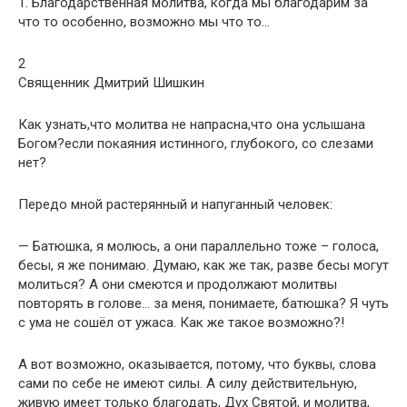
1. Благодарственная молитва, когда мы благодарим за
что то особенно, возможно мы что то…
2
Священник Дмитрий Шишкин
Как узнать,что молитва не напрасна,что она услышана
Богом?если покаяния истинного, глубокого, со слезами
нет?
Передо мной растерянный и напуганный человек:
— Батюшка, я молюсь, а они параллельно тоже – голоса,
бесы, я же понимаю. Думаю, как же так, разве бесы могут
молиться? А они смеются и продолжают молитвы
повторять в голове… за меня, понимаете, батюшка? Я чуть
с ума не сошёл от ужаса. Как же такое возможно?!
А вот возможно, оказывается, потому, что буквы, слова
сами по себе не имеют силы. А силу действительную,
живую имеет только благодать, Дух Святой, и молитва,