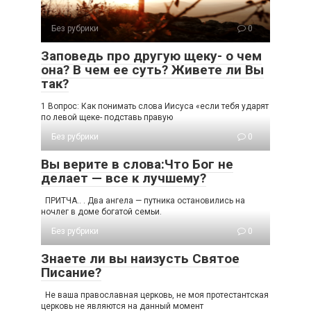
Без рубрики
0
Заповедь про другую щеку- о чем
она? В чем ее суть? Живете ли Вы
так?
1 Вопрос: Как понимать слова Иисуса «если тебя ударят
по левой щеке- подставь правую
Без рубрики
0
Вы верите в слова:Что Бог не
делает — все к лучшему?
ПРИТЧА.. . Два ангела — путника остановились на
ночлег в доме богатой семьи.
Без рубрики
0
Знаете ли вы наизусть Святое
Писание?
Не ваша православная церковь, не моя протестантская
церковь не являются на данный момент