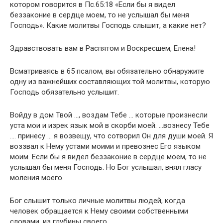
котором говорится в Пс.65:18 «Если бы я видел
беззаконие в сердце моем, то не услышал бы меня
Господь». Какие молитвы Господь слышит, а какие нет?
Здравствовать вам в Распятом и Воскресшем, Елена!
Всматриваясь в 65 псалом, вы обязательно обнаружите
одну из важнейших составляющих той молитвы, которую
Господь обязательно услышит.
Войду в дом Твой …, воздам Тебе … которые произнесли
уста мои и изрек язык мой в скорби моей. …вознесу Тебе
…. принесу … я возвещу, что сотворил Он для души моей. Я
воззвал к Нему устами моими и превознес Его языком
моим. Если бы я видел беззаконие в сердце моем, то не
услышал бы меня Господь. Но Бог услышал, внял гласу
моления моего.
Бог слышит только личные молитвы людей, когда
человек обращается к Нему своими собственными
словами, из глубины своего…