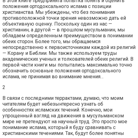
В этой книге предпринята попытка понять и оценить
положения ортодоксального ислама с позиции
христианства. Мы убеждены, что без понимания
противоположной точки зрения невозможно дать ей
объективную оценку. Поскольку один из нас —
христианин, а другой — в прошлом мусульманин, мы
обладаем определенным преимуществом в понимании
обеих сторон. Более того, мы обращаемся
непосредственно к первоисточникам каждой из религий
— Корану и Библии. Мы также используем труды
академических ученых и толкователей обеих религий. В
первой части книги мы попытались максимально точно
обозначить основные положения ортодоксального
ислама, не принимая во внимание мнения…
2
В связи с последними террактами, думаю, что моим
читателям будет небезынтересно узнать об
особенностях исламских течений. Конечно, мои
упрощенный взгляд на движения в мусульманском
мире не претендуют на научный труд. Это просто мое
понимание ислама, который я буду сравнивать с
христианскими течениями. Так, будут более понятны