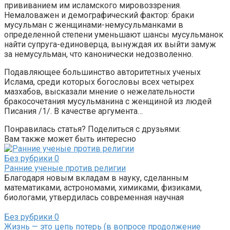
прививанием им исламского мировоззрения.
Немаловажен и демографический фактор: браки
мусульман с женщинами-немусульманками в
определенной степени уменьшают шансы мусульманок
найти супруга-единоверца, вынуждая их выйти замуж
за немусульман, что канонически недозволенно.
Подавляющее большинство авторитетных ученых
Ислама, среди которых богословы всех четырех
мазхабов, высказали мнение о нежелательности
бракосочетания мусульманина с женщиной из людей
Писания /1/. В качестве аргумента…
Понравилась статья? Поделиться с друзьями:
Вам также может быть интересно
Без рубрики
0
Ранние ученые против религии
Благодаря новым вкладам в науку, сделанным
математиками, астрономами, химиками, физиками,
биологами, утвердилась современная научная
Без рубрики
0
Жизнь — это цепь потерь (в вопросе продолжение