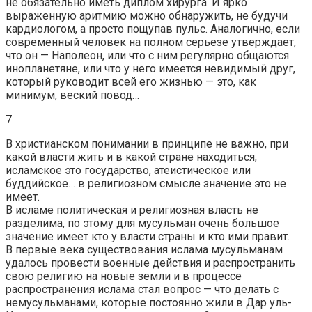
не обязательно иметь диплом хирурга. И ярко
выраженную аритмию можно обнаружить, не будучи
кардиологом, а просто пощупав пульс. Аналогично, если
современный человек на полном серьезе утверждает,
что он — Наполеон, или что с ним регулярно общаются
инопланетяне, или что у него имеется невидимый друг,
который руководит всей его жизнью — это, как
минимум, веский повод…
7
В христианском понимании в принципе не важно, при
какой власти жить и в какой стране находиться;
исламское это государство, атеистическое или
буддийское… в религиозном смысле значение это не
имеет.
В исламе политическая и религиозная власть не
разделима, по этому для мусульман очень большое
значение имеет кто у власти страны и кто ими правит.
В первые века существования ислама мусульманам
удалось провести военные действия и распространить
свою религию на новые земли и в процессе
распространения ислама стал вопрос — что делать с
немусульманами, которые постоянно жили в Дар уль-