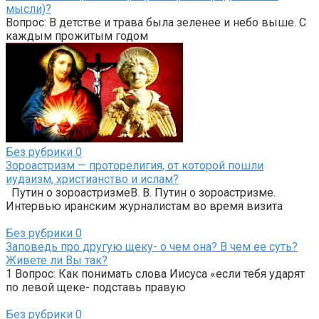
мысли)?
Вопрос: В детстве и трава была зеленее и небо выше. С
каждым прожитым годом
Без рубрики
0
Зороастризм — проторелигия, от которой пошли
иудаизм, христианство и ислам?
Путин о зороастризмеВ. В. Путин о зороастризме.
Интервью иранским журналистам во время визита
Без рубрики
0
Заповедь про другую щеку- о чем она? В чем ее суть?
Живете ли Вы так?
1 Вопрос: Как понимать слова Иисуса «если тебя ударят
по левой щеке- подставь правую
Без рубрики
0