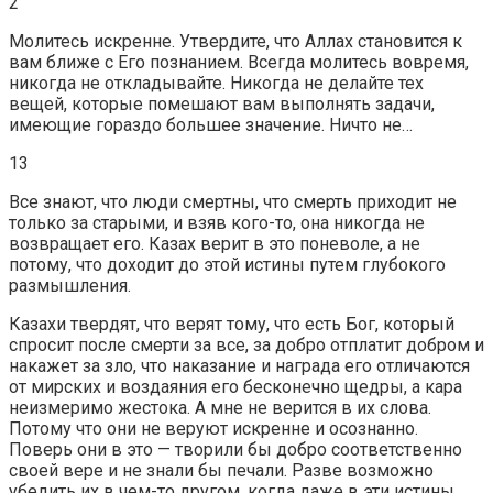
2
Молитесь искренне. Утвердите, что Аллах становится к
вам ближе с Его познанием. Всегда молитесь вовремя,
никогда не откладывайте. Никогда не делайте тех
вещей, которые помешают вам выполнять задачи,
имеющие гораздо большее значение. Ничто не…
13
Все знают, что люди смертны, что смерть приходит не
только за старыми, и взяв кого-то, она никогда не
возвращает его. Казах верит в это поневоле, а не
потому, что доходит до этой истины путем глубокого
размышления.
Казахи твердят, что верят тому, что есть Бог, который
спросит после смерти за все, за добро отплатит добром и
накажет за зло, что наказание и награда его отличаются
от мирских и воздаяния его бесконечно щедры, а кара
неизмеримо жестока. А мне не верится в их слова.
Потому что они не веруют искренне и осознанно.
Поверь они в это — творили бы добро соответственно
своей вере и не знали бы печали. Разве возможно
убедить их в чем-то другом, когда даже в эти истины