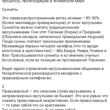
процессы, происходящие в исламском мире.
Сунниты
Это самая распространенная ветвь ислама — 85-90%
(более миллиарда приверженцев) от всех мусульман.
Суннитов можно считать традиционными
мусульманами. Они чтят Писание (Коран) и Предание
(Сборники хасидов, написанных праведными людьми).
Люди сунны считают законными преемниками
Мухаммеда первых четырёх халифов (что-то вроде
апостолов в христианстве) — Абу Бакра, Умара, Усмана и
Али. Прислушиваются сунниты и ко мнению ученых-
богословов, если их позиция не противоречит Писанию .
Видят идеал управления мусульманскими общинами в
теократической разновидности монархии с
правоверным халифом во…
3
Правоверный — это синоним слова мусуьманин, а
неправоверных мусульман не бывает. Это все равно что
сказать правславный нехристианин. Если православный
— то само сабой что он христианин.
Так и если правоверный- то само сабой