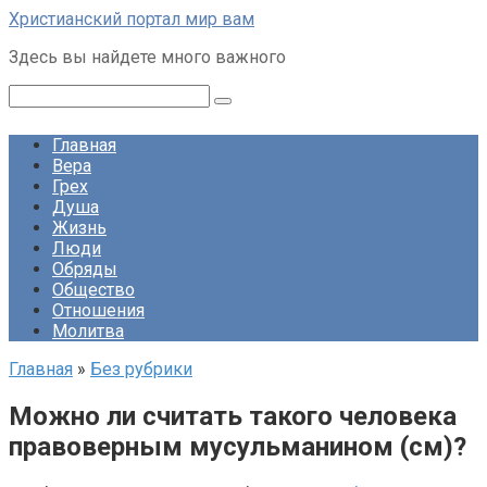
Перейти
Христианский портал мир вам
к
Здесь вы найдете много важного
контенту
Поиск:
Главная
Вера
Грех
Душа
Жизнь
Люди
Обряды
Общество
Отношения
Молитва
Главная
»
Без рубрики
Можно ли считать такого человека
правоверным мусульманином (см)?