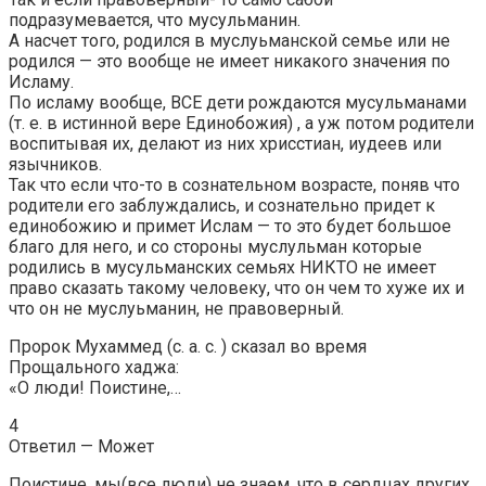
подразумевается, что мусульманин.
А насчет того, родился в муслуьманской семье или не
родился — это вообще не имеет никакого значения по
Исламу.
По исламу вообще, ВСЕ дети рождаются мусульманами
(т. е. в истинной вере Единобожия) , а уж потом родители
воспитывая их, делают из них хрисстиан, иудеев или
язычников.
Так что если что-то в сознательном возрасте, поняв что
родители его заблуждались, и сознательно придет к
единобожию и примет Ислам — то это будет большое
благо для него, и со стороны муслульман которые
родились в мусульманских семьях НИКТО не имеет
право сказать такому человеку, что он чем то хуже их и
что он не муслуьманин, не правоверный.
Пророк Мухаммед (с. а. с. ) сказал во время
Прощального хаджа:
«О люди! Поистине,…
4
Ответил — Может
Поистине, мы(все люди) не знаем, что в сердцах других