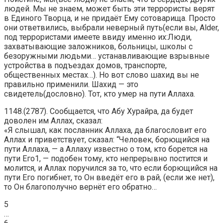
людей. Мы не знаем, может быть эти террористы верят
в Единого Творца, и не придаёт Ему сотоварища. Просто
они ответвились, выбрали неверный путь(если вы, Alder,
под террористами имеете ввиду именно их:Люди,
захватывающие заложников, больницы, школы с
безоружными людьми… устанавливающие взрывные
устройства в подъездах домов, транспорте,
общественных местах…). Но вот слово шахид вы не
правильно применили. Шахид — это
свидетель(дословно). Тот, кто умер на пути Аллаха.
1148.(2787). Сообщается, что Абу Хурайра, да будет
доволен им Аллах, сказал:
«Я слышал, как посланник Аллаха, да благословит его
Аллах и приветствует, сказал: “Человек, борющийся на
пути Аллаха, — а Аллаху известно о том, кто борется на
пути Его1, — подобен тому, кто непрерывно постится и
молится, и Аллах поручился за то, что если борющийся на
пути Его погибнет, то Он введёт его в рай, (если же нет),
то Он благополучно вернёт его обратно…
5
…