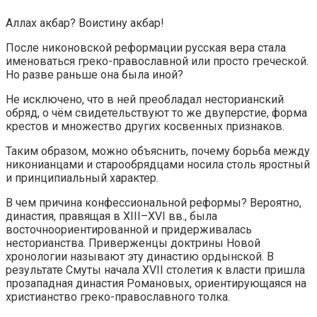
Аллах акбар? Воистину акбар!
После никоновской реформации русская вера стала
именоваться греко-православной или просто греческой.
Но разве раньше она была иной?
Не исключено, что в ней преобладал несторианский
обряд, о чём свидетельствуют то же двуперстие, форма
крестов и множество других косвенных признаков.
Таким образом, можно объяснить, почему борьба между
никонианцами и старообрядцами носила столь яростный
и принципиальный характер.
В чем причина конфессиональной реформы? Вероятно,
династия, правящая в XIII–XVI вв., была
восточноориентированной и придерживалась
несторианства. Приверженцы доктрины Новой
хронологии называют эту династию ордынской. В
результате Смуты начала XVII столетия к власти пришла
прозападная династия Романовых, ориентирующаяся на
христианство греко-православного толка.