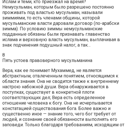
Ислам и теми, кто приезжал на время?
Немусульман, которым было разрешено постоянно
проживать под властью мусульман, называли
зиммиями, то есть членами общины, которой
мусульманские власти даровали договор (по-арабски
зимма). По условию зиммы немусульманские
подданные обязаны были признавать главенство
ислама и верховную власть мусульман, выплачивая в
знак подчинения подушный налог, а так…
8
Пять устоев правоверного мусульманина
Вера, как ее понимает Мухаммед, не является
абстрактным, отвлеченным понятием, относящимся к
области знания. Она не сводится также к внутреннему
настрою набожной души. Вера обнаруживается в
поступках, существует в конкретной плоти
соответствующих дел; Вера есть определенное
отношение человека к богу. Она не исчерпывается
констатацией существования бога. Более важно и
существенно иное — знание того, чего бог требует от
людей, и сознание своей обязанности выполнять его
заповеди. Только благодаря требованиям, исходящим от